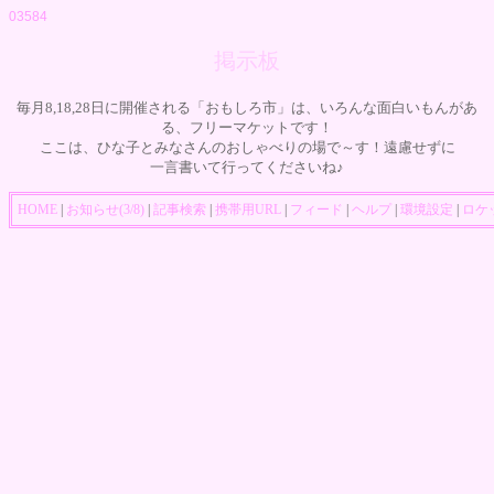
03584
掲示板
毎月8,18,28日に開催される「おもしろ市」は、いろんな面白いもんがあ
る、フリーマケットです！
ここは、ひな子とみなさんのおしゃべりの場で～す！遠慮せずに
一言書いて行ってくださいね♪
HOME
|
お知らせ(3/8)
|
記事検索
|
携帯用URL
|
フィード
|
ヘルプ
|
環境設定
|
ロケ