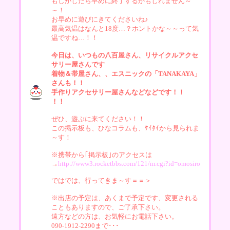
もしかしたら早めに終了するかもしれません～
～！
お早めに遊びにきてくださいね♪
最高気温はなんと18度…？ホントかな～～って気
温ですね…！！
今日は、いつもの八百屋さん、リサイクルアクセ
サリー屋さんです
着物＆帯屋さん、、エスニックの「TANAKAYA」
さんも！！
手作りアクセサリー屋さんなどなどです！！
！！
ぜひ、遊ぶに来てください！！
この掲示板も、ひなコラムも、ｹｲﾀｲから見られま
～す！
※携帯から｢掲示板｣のアクセスは
→
http://www3.rocketbbs.com/121/m.cgi?id=omosiro
ではでは、行ってきま～す＝＝＞
※出店の予定は、あくまで予定です、変更される
こともありますので、ご了承下さい。
遠方などの方は、お気軽にお電話下さい。
090-1912-2290まで･･･