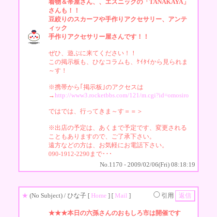
着物＆帯屋さん、、エスニックの「TANAKAYA」
さんも！！
豆絞りのスカーフや手作りアクセサリー、アンテ
ィック
手作りアクセサリー屋さんです！！
ぜひ、遊ぶに来てください！！
この掲示板も、ひなコラムも、ｹｲﾀｲから見られま
～す！
※携帯から｢掲示板｣のアクセスは
→
http://www3.rocketbbs.com/121/m.cgi?id=omosiro
ではでは、行ってきま～す＝＝＞
※出店の予定は、あくまで予定です、変更される
こともありますので、ご了承下さい。
遠方などの方は、お気軽にお電話下さい。
090-1912-2290まで･･･
No.1170 - 2009/02/06(Fri) 08:18:19
★
(No Subject)
/ ひな子 [
Home
] [
Mail
]
引用
★★★本日の六孫さんのおもしろ市は開催です