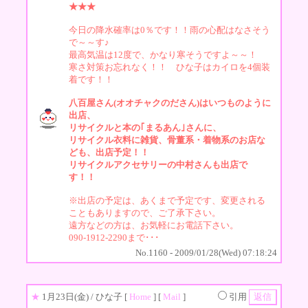
★★★
今日の降水確率は0％です！！雨の心配はなさそう
で～～す♪
最高気温は12度で、かなり寒そうですよ～～！
寒さ対策お忘れなく！！ ひな子はカイロを4個装
着です！！
八百屋さん(オオチャクのださん)はいつものように
出店、
リサイクルと本の｢まるあん｣さんに、
リサイクル衣料に雑貨、骨董系・着物系のお店な
ども、出店予定！！
リサイクルアクセサリーの中村さんも出店で
す！！
※出店の予定は、あくまで予定です、変更される
こともありますので、ご了承下さい。
遠方などの方は、お気軽にお電話下さい。
090-1912-2290まで･･･
No.1160 - 2009/01/28(Wed) 07:18:24
★
1月23日(金)
/ ひな子 [
Home
] [
Mail
]
引用