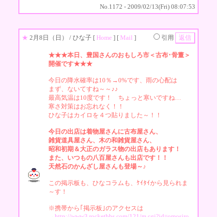
No.1172 - 2009/02/13(Fri) 08:07:53
★
2月8日（日）
/ ひな子 [
Home
] [
Mail
]
引用
★★★本日、豊国さんのおもしろ市＜古布･骨董＞
開催です★★★
今日の降水確率は10％→0%です、雨の心配は
まず、ないてすね～～♪♪
最高気温は10度です！ ちょっと寒いですね…
寒さ対策はお忘れなく！！
ひな子はカイロを４つ貼りました～！！
今日の出店は着物屋さんに古布屋さん、
雑貨道具屋さん、木の和雑貨屋さん、
昭和初期＆大正のガラス物の出店もあります！
また、いつもの八百屋さんも出店です！！
天然石のかんざし屋さんも登場～♪
この掲示板も、ひなコラムも、ｹｲﾀｲから見られま
～す！
※携帯から｢掲示板｣のアクセスは
→
http://www3.rocketbbs.com/121/m.cgi?id=omosiro