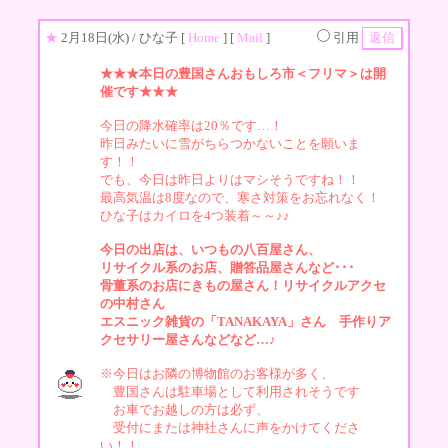
★
2月18日(水)
/ ひな子 [
Home
] [
Mail
]
引用
★★★本日の豊国さんおもしろ市＜フリマ＞は開
催です★★★
今日の降水確率は20％です…！
昨日みたいに雪がちらつかないことを願いま
す！！
でも、今日は昨日よりはマシそうですね！！
最高気温は8度なので、寒さ対策をお忘れなく！
ひな子はカイロを4つ装着～～♪♪
今日の出店は、いつもの八百屋さん、
リサイクル系のお店、贈答品屋さんなど･･･
骨董系のお店にきもの屋さん！リサイクルアクセ
の中村さん
エスニック雑貨の「TANAKAYA」さん 手作りア
クセサリー屋さんなどなど…♪
※今日はお隣の博物館のお客様が多く、
豊国さんは駐車場として利用されそうです
お車でお越しの方は必ず、
受付にまたは神社さんに声をかけてくださ
い！！