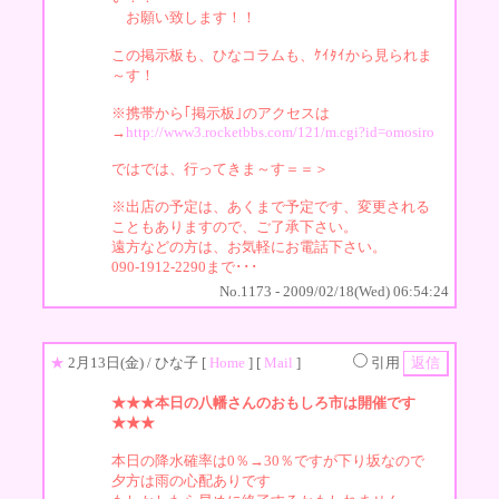
お願い致します！！
この掲示板も、ひなコラムも、ｹｲﾀｲから見られま
～す！
※携帯から｢掲示板｣のアクセスは
→
http://www3.rocketbbs.com/121/m.cgi?id=omosiro
ではでは、行ってきま～す＝＝＞
※出店の予定は、あくまで予定です、変更される
こともありますので、ご了承下さい。
遠方などの方は、お気軽にお電話下さい。
090-1912-2290まで･･･
No.1173 - 2009/02/18(Wed) 06:54:24
★
2月13日(金)
/ ひな子 [
Home
] [
Mail
]
引用
★★★本日の八幡さんのおもしろ市は開催です
★★★
本日の降水確率は0％→30％ですが下り坂なので
夕方は雨の心配ありです