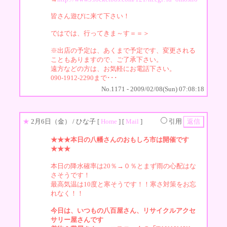
皆さん遊びに来て下さい！
ではでは、行ってきま～す＝＝＞
※出店の予定は、あくまで予定です、変更される
こともありますので、ご了承下さい。
遠方などの方は、お気軽にお電話下さい。
090-1912-2290まで･･･
No.1171 - 2009/02/08(Sun) 07:08:18
★
2月6日（金）
/ ひな子 [
Home
] [
Mail
]
引用
★★★本日の八幡さんのおもしろ市は開催です
★★★
本日の降水確率は20％→０％とまず雨の心配はな
さそうです！
最高気温は10度と寒そうです！！寒さ対策をお忘
れなく！！
今日は、いつもの八百屋さん、リサイクルアクセ
サリー屋さんです