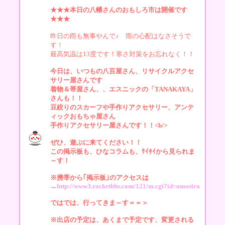
★★★本日の八幡さんのおもしろ市は開催です
★★★
昨日の雨も無事やんで♪ 雨の心配はなさそうで
す！
最高気温は13度です！寒さ対策をお忘れなく！！
今日は、いつもの八百屋さん、リサイクルアクセ
サリー屋さんです
着物＆帯屋さん、、エスニックの「TANAKAYA」
さんも！！
豆絞りのスカーフや手作りアクセサリー、アンテ
ィックおもちゃ屋さん
手作りアクセサリー屋さんです！！<b/>
ぜひ、遊ぶに来てください！！
この掲示板も、ひなコラムも、ｹｲﾀｲから見られま
～す！
※携帯から｢掲示板｣のアクセスは
→
http://www3.rocketbbs.com/121/m.cgi?id=omosiro
ではでは、行ってきま～す＝＝＞
※出店の予定は、あくまで予定です、変更される