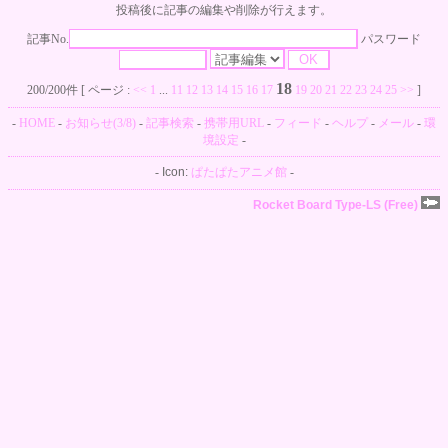
投稿後に記事の編集や削除が行えます。
記事No.
パスワード
18
200/200件 [ ページ :
<<
1
...
11
12
13
14
15
16
17
19
20
21
22
23
24
25
>>
]
-
HOME
-
お知らせ(3/8)
-
記事検索
-
携帯用URL
-
フィード
-
ヘルプ
-
メール
-
環
境設定
-
-
Icon:
ぱたぱたアニメ館
-
Rocket Board Type-LS (Free)