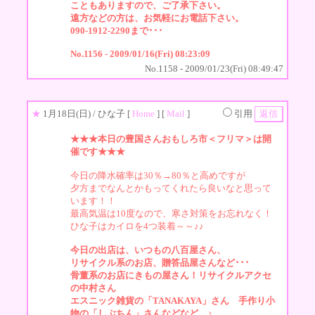
こともありますので、ご了承下さい。
遠方などの方は、お気軽にお電話下さい。
090-1912-2290まで･･･
No.1156 - 2009/01/16(Fri) 08:23:09
No.1158 - 2009/01/23(Fri) 08:49:47
★
1月18日(日)
/ ひな子 [
Home
] [
Mail
]
引用
★★★本日の豊国さんおもしろ市＜フリマ＞は開
催です★★★
今日の降水確率は30％→80％と高めですが
夕方までなんとかもってくれたら良いなと思って
います！！
最高気温は10度なので、寒さ対策をお忘れなく！
ひな子はカイロを4つ装着～～♪♪
今日の出店は、いつもの八百屋さん、
リサイクル系のお店、贈答品屋さんなど･･･
骨董系のお店にきもの屋さん！リサイクルアクセ
の中村さん
エスニック雑貨の「TANAKAYA」さん 手作り小
物の「しぶちん」さんなどなど…♪