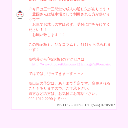
※今日は三十三間堂で成人の通し矢があります！
豊国さんは駐車場として利用される方が多いそ
うです
お車でお越しの方は必ず、受付に声をかけてく
ださい！！
お願い致します！！
この掲示板も、ひなコラムも、ｹｲﾀｲから見られま
～す！
※携帯から｢掲示板｣のアクセスは
→
http://www3.rocketbbs.com/121/m.cgi?id=omosiro
ではでは、行ってきま～す＝＝＞
※出店の予定は、あくまで予定です、変更される
こともありますので、ご了承下さい。
遠方などの方は、お気軽にお電話下さい。
090-1912-2290まで･･･
No.1157 - 2009/01/18(Sun) 07:05:02