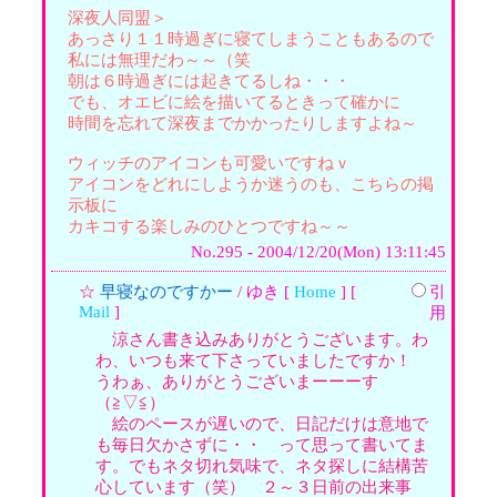
深夜人同盟＞
あっさり１１時過ぎに寝てしまうこともあるので
私には無理だわ～～（笑
朝は６時過ぎには起きてるしね・・・
でも、オエビに絵を描いてるときって確かに
時間を忘れて深夜までかかったりしますよね～
ウィッチのアイコンも可愛いですねｖ
アイコンをどれにしようか迷うのも、こちらの掲
示板に
カキコする楽しみのひとつですね～～
No.295 - 2004/12/20(Mon) 13:11:45
☆
早寝なのですかー
/ ゆき [
Home
] [
引
Mail
]
用
涼さん書き込みありがとうございます。わ
わ、いつも来て下さっていましたですか！
うわぁ、ありがとうございまーーーす
（≧▽≦）
絵のペースが遅いので、日記だけは意地で
も毎日欠かさずに・・ って思って書いてま
す。でもネタ切れ気味で、ネタ探しに結構苦
心しています（笑） ２～３日前の出来事