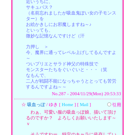
近いうちに、
サキュバス？
（名前忘れましたが吸血鬼ぽい女の子モンス
ター）を
お絵かきしにお邪魔しますね～♪
といっても、
微妙な記憶なんですけど（汗
力押し ＞
今、魔界に通ってレベル上げしてるんですよ
～
ついプリエとサラド神父の特殊技で
モンスターたちをぐいぐいと・・・（笑
なもんで、
二人が戦闘不能になっちゃうととっても苦労
するんですよね～～
No.287 - 2004/11/29(Mon) 20:53:33
☆
吸血っぽ
/ ゆき [
Home
] [
Mail
]
引用
わぁ、可愛い服の吸血っぽ娘、描いて頂け
るのですか？ よろしくお願いいたします～
ｖ
そうですねー。特定のキャラに依存してい