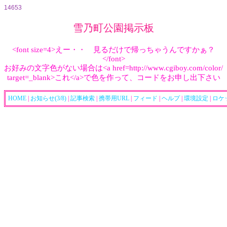
14653
雪乃町公園掲示板
<font size=4>えー・・ 見るだけで帰っちゃうんですかぁ？
</font>
お好みの文字色がない場合は<a href=http://www.cgiboy.com/color/
target=_blank>これ</a>で色を作って、コードをお申し出下さい
HOME
|
お知らせ(3/8)
|
記事検索
|
携帯用URL
|
フィード
|
ヘルプ
|
環境設定
|
ロケ