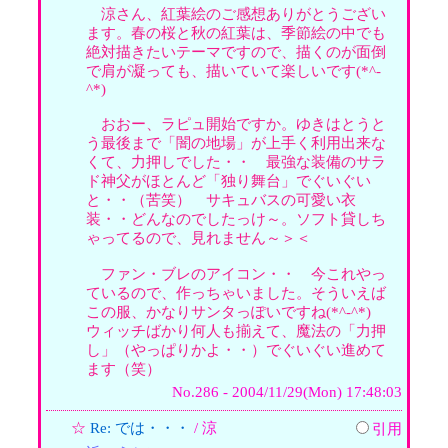
涼さん、紅葉絵のご感想ありがとうござい
ます。春の桜と秋の紅葉は、季節絵の中でも
絶対描きたいテーマですので、描くのが面倒
で肩が凝っても、描いていて楽しいです(*^-
^*)
おおー、ラピュ開始ですか。ゆきはとうと
う最後まで「闇の地場」が上手く利用出来な
くて、力押しでした・・ 最強な装備のサラ
ド神父がほとんど「独り舞台」でぐいぐい
と・・（苦笑） サキュバスの可愛い衣
装・・どんなのでしたっけ～。ソフト貸しち
ゃってるので、見れません～＞＜
ファン・ブレのアイコン・・ 今これやっ
ているので、作っちゃいました。そういえば
この服、かなりサンタっぽいですね(*^-^*)
ウィッチばかり何人も揃えて、魔法の「力押
し」（やっぱりかよ・・）でぐいぐい進めて
ます（笑）
No.286 - 2004/11/29(Mon) 17:48:03
☆
Re: では・・・
/ 涼
引用