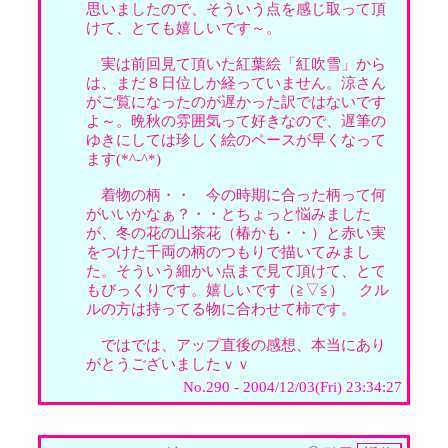
思いましたので、そういう点を感じ取って頂
けて、とても嬉しいです～。
実は前回見て頂いた紅葉絵「紅吹雪」から
は、まだ８日位しか経っていません。涼さん
がご覧になったのが遅かった訳ではないです
よ～。晩秋の雰囲気って好きなので、遅筆の
ゆきにしては珍しく絵のペースが早くなって
ます(*^-^*)
着物の柄・・ 今の時期に合った柄って何
がいいかなぁ？・・とちょっと悩みました
が、冬の花の山茶花（椿かも・・）と赤い実
をつけた千両の柄のつもりで描いてみまし
た。そういう細かい点まで見て頂けて、とて
もびっくりです。嬉しいです（≧▽≦） クル
ルの方は持ってる物に合わせて柿です。
ではでは、アップ直後の感想、本当にあり
がとうございましたｖｖ
No.290 - 2004/12/03(Fri) 23:34:27