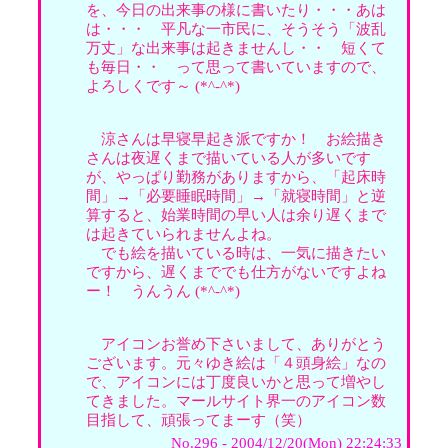
を、今日の出来事の様に書いたり・・・あは
は・・・ 平凡な一市民に、そうそう「波乱
万丈」な出来事は起きませんし・・ 短くて
も毎日・・ って思って書いていますので、
よろしくです～ (*^-^*)
涼さんは早寝早起き派ですか！ お絵描き
さんは夜遅くまで描いている人が多いです
が、やっぱり勤務がありますから、「起床時
間」→「必要睡眠時間」→「就寝時間」と逆
算すると、始業時間の早い人は余り遅くまで
は起きていられませんよね。
でも絵を描いている時は、一気に描きたい
ですから、遅くまででも仕方がないですよね
ー！ うんうん (*^-^*)
アイコンお誉め下さいまして、ありがとう
ございます。元々ゆき絵は「４頭身絵」なの
で、アイコンには丁度良いかと思って増やし
てきました。マールサイト界一のアイコン数
目指して、頑張ってまーす（笑）
No.296 - 2004/12/20(Mon) 22:24:33