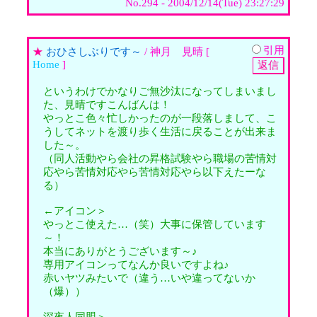
No.294 - 2004/12/14(Tue) 23:27:29
引用
★
おひさしぶりです～
/ 神月 見晴 [
Home
]
というわけでかなりご無沙汰になってしまいまし
た、見晴ですこんばんは！
やっとこ色々忙しかったのが一段落しまして、こ
うしてネットを渡り歩く生活に戻ることが出来ま
した～。
（同人活動やら会社の昇格試験やら職場の苦情対
応やら苦情対応やら苦情対応やら以下えたーな
る）
←アイコン＞
やっとこ使えた…（笑）大事に保管しています
～！
本当にありがとうございます～♪
専用アイコンってなんか良いですよね♪
赤いヤツみたいで（違う…いや違ってないか
（爆））
深夜人同盟＞