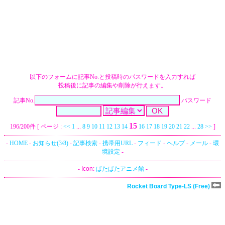
以下のフォームに記事No.と投稿時のパスワードを入力すれば
投稿後に記事の編集や削除が行えます。
記事No.
パスワード
15
196/200件 [ ページ :
<<
1
...
8
9
10
11
12
13
14
16
17
18
19
20
21
22
...
28
>>
]
-
HOME
-
お知らせ(3/8)
-
記事検索
-
携帯用URL
-
フィード
-
ヘルプ
-
メール
-
環
境設定
-
-
Icon:
ぱたぱたアニメ館
-
Rocket Board Type-LS (Free)