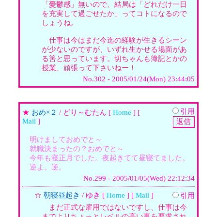
「憂鬱感」無いので、結局は「どれだけ一日
を充実して過ごせたか」ってコトになるので
しょうね。
仕事は今はまだ今迄の経験が生きるシーン
が少ないのですが、いずれ生かせる場面があ
る筈と思っています。切ちゃんも簿記とかの
授業、頑張って下さいねー！
No.302 - 2005/01/24(Mon) 23:44:05
引用
★
おめ×２
/ どり～むたん [
Home
] [
Mail
]
明けましておめでと～
就職決まったの？おめでと～
今年も寝正月でした。夜起きてて昼寝てました。
逆よ。逆。
No.299 - 2005/01/05(Wed) 22:12:34
☆
朝寝昼起き
/ ゆき [
Home
] [
Mail
]
引用
まだ正式な雇用ではないですし、仕事は今
までよりちょっとレベルの高い事を要求され