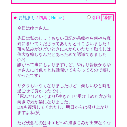
★
お礼参り
/ 切真 [
Home
]
引用
今日はゆきさん。
先日は私のしょうもない日記の愚痴やら何やら真
剣にきいてくださってありがとうございました！
落ち込みがひどいときに人からいただく励ましは
偉大な癒しなんだとあらためて認識できました
(^.^)
誰がって事にもよりますけど、やはり普段からゆ
きさんには色々とお話聞いてもらってるので嬉し
かったです♪
サクラもいなくなりましたけど、楽しいひと時を
過ごせて良かったです。
｢死んだ｣というより｢生きた｣と受け止めた方が前
向きで気が楽になりました。
DXも復活してくれたし、明日からは盛り上がり
ますよ私(笑
ただ残念なのはオエビへの描きこみが出来なくな