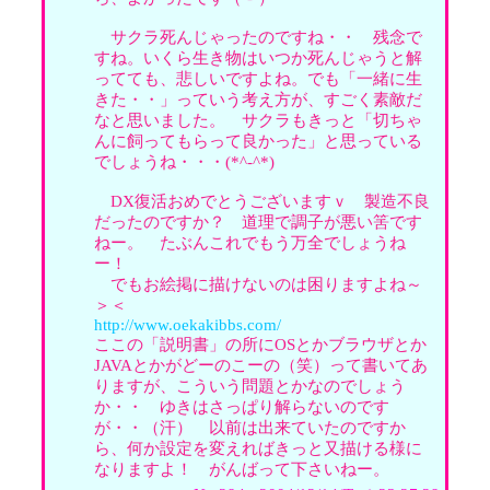
サクラ死んじゃったのですね・・ 残念で
すね。いくら生き物はいつか死んじゃうと解
ってても、悲しいですよね。でも「一緒に生
きた・・」っていう考え方が、すごく素敵だ
なと思いました。 サクラもきっと「切ちゃ
んに飼ってもらって良かった」と思っている
でしょうね・・・(*^-^*)
DX復活おめでとうございますｖ 製造不良
だったのですか？ 道理で調子が悪い筈です
ねー。 たぶんこれでもう万全でしょうね
ー！
でもお絵掲に描けないのは困りますよね～
＞＜
http://www.oekakibbs.com/
ここの「説明書」の所にOSとかブラウザとか
JAVAとかがどーのこーの（笑）って書いてあ
りますが、こういう問題とかなのでしょう
か・・ ゆきはさっぱり解らないのです
が・・（汗） 以前は出来ていたのですか
ら、何か設定を変えればきっと又描ける様に
なりますよ！ がんばって下さいねー。