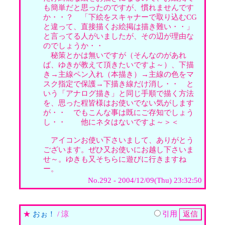
も簡単だと思ったのですが、慣れませんです
か・・？ 「下絵をスキャナーで取り込むCG
と違って、直接描くお絵掲は描き難い・・」
と言ってる人がいましたが、その辺が理由な
のでしょうか・・
秘策とかは無いですが（そんなのがあれ
ば、ゆきが教えて頂きたいですよ～）、下描
き→主線ペン入れ（本描き）→主線の色をマ
スク指定で保護→下描き線だけ消し・・ と
いう「アナログ描き」と同じ手順で描く方法
を、思った程皆様はお使いでない気がします
が・・ でもこんな事は既にご存知でしょう
し・・ 他にネタはないですよ～＞＜
アイコンお使い下さいまして、ありがとう
ございます。ぜひ又お使いにお越し下さいま
せ～。ゆきも又そちらに遊びに行きますね
ー。
No.292 - 2004/12/09(Thu) 23:32:50
★
おぉ！
/ 涼
引用