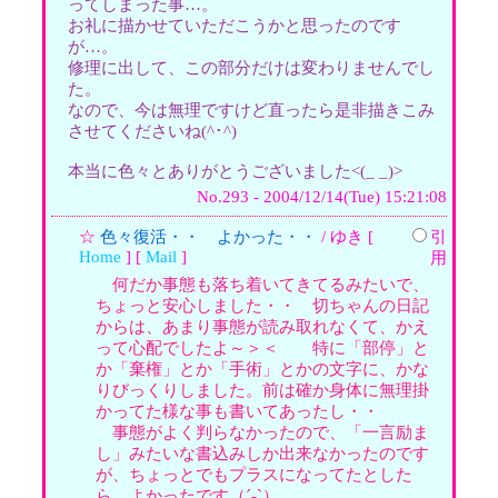
ってしまった事…。
お礼に描かせていただこうかと思ったのです
が…。
修理に出して、この部分だけは変わりませんでし
た。
なので、今は無理ですけど直ったら是非描きこみ
させてくださいね(^･^)
本当に色々とありがとうございました<(_ _)>
No.293 - 2004/12/14(Tue) 15:21:08
☆
色々復活・・ よかった・・
/ ゆき [
引
Home
] [
Mail
]
用
何だか事態も落ち着いてきてるみたいで、
ちょっと安心しました・・ 切ちゃんの日記
からは、あまり事態が読み取れなくて、かえ
って心配でしたよ～＞＜ 特に「部停」と
か「棄権」とか「手術」とかの文字に、かな
りびっくりしました。前は確か身体に無理掛
かってた様な事も書いてあったし・・
事態がよく判らなかったので、「一言励ま
し」みたいな書込みしか出来なかったのです
が、ちょっとでもプラスになってたとした
ら、よかったです（´-`）