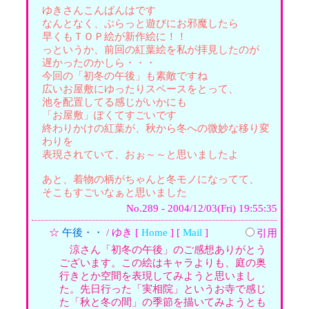
ゆきさんこんばんはです
なんとなく、ぶらっと遊びにお邪魔したら
早くもＴＯＰ絵が新作絵に！！
っというか、前回の紅葉絵を私が拝見したのが
遅かったのかしら・・・
今回の「初冬の午後」も素敵ですね
広いお屋敷にゆったりスペースをとって、
池を配置してる感じがいかにも
「お屋敷」ぽくてすごいです
終わりかけの紅葉が、秋から冬への微妙な移り変
わりを
表現されていて、おぉ～～と思いましたよ
あと、着物の柄がちゃんと冬モノになってて、
そこもすごいなぁと思いました
No.289 - 2004/12/03(Fri) 19:55:35
☆
午後・・
/ ゆき [
Home
] [
Mail
]
引用
涼さん「初冬の午後」のご感想ありがとう
ございます。この絵はキャラよりも、庭の奥
行きとか空間を表現してみようと思いまし
た。先日行った「実相院」というお寺で感じ
た「秋と冬の間」の季節を描いてみようとも