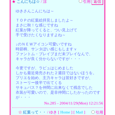
★
こんにちは☆
/ 涼
引用
ゆきさんこんにちは～
ＴＯＰの紅葉絵拝見しましたよ～
まさに秋！な感じですね
紅葉が降ってくると、つい見上げて
手で受けたくなりますよね～
↓のＮＥＷアイコン可愛いですね
時節柄、サンタぽい感じもしますｖ
ファントム・ブレイブまだ未プレイなんで、
キャラが良く分からないですが・・・
今更ですが、ラピュはじめました
しかも最近発売された２週目ではないほうを。
プリエを始め、主力キャラは皆好きですが、
ストーリー後半で出てくる
サキュバス？を仲間に出来なくて残念でした
衣装が可愛いので、是非仲間にしたかったのです
が・・・
No.285 - 2004/11/29(Mon) 12:21:56
☆
紅葉って・・
/ ゆき [
Home
] [
Mail
]
引用