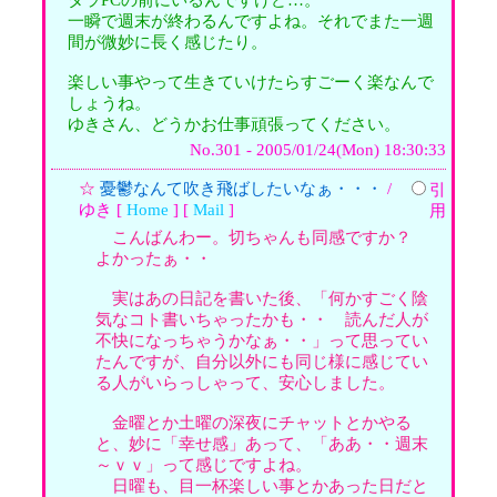
一瞬で週末が終わるんですよね。それでまた一週
間が微妙に長く感じたり。
楽しい事やって生きていけたらすごーく楽なんで
しょうね。
ゆきさん、どうかお仕事頑張ってください。
No.301 - 2005/01/24(Mon) 18:30:33
☆
憂鬱なんて吹き飛ばしたいなぁ・・・
/
引
ゆき [
Home
] [
Mail
]
用
こんばんわー。切ちゃんも同感ですか？
よかったぁ・・
実はあの日記を書いた後、「何かすごく陰
気なコト書いちゃったかも・・ 読んだ人が
不快になっちゃうかなぁ・・」って思ってい
たんですが、自分以外にも同じ様に感じてい
る人がいらっしゃって、安心しました。
金曜とか土曜の深夜にチャットとかやる
と、妙に「幸せ感」あって、「ああ・・週末
～ｖｖ」って感じですよね。
日曜も、目一杯楽しい事とかあった日だと