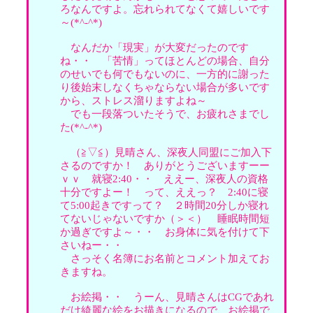
ろなんですよ。忘れられてなくて嬉しいです
～(*^-^*)
なんだか「現実」が大変だったのです
ね・・ 「苦情」ってほとんどの場合、自分
のせいでも何でもないのに、一方的に謝った
り後始末しなくちゃならない場合が多いです
から、ストレス溜りますよね～
でも一段落ついたそうで、お疲れさまでし
た(*^-^*)
（≧▽≦）見晴さん、深夜人同盟にご加入下
さるのですか！ ありがとうございますーー
ｖｖ 就寝2:40・・ ええー、深夜人の資格
十分ですよー！ って、ええっ？ 2:40に寝
て5:00起きですって？ ２時間20分しか寝れ
てないじゃないですか（＞＜） 睡眠時間短
か過ぎですよ～・・ お身体に気を付けて下
さいねー・・
さっそく名簿にお名前とコメント加えてお
きますね。
お絵掲・・ うーん、見晴さんはCGであれ
だけ綺麗な絵をお描きになるので、お絵掲で