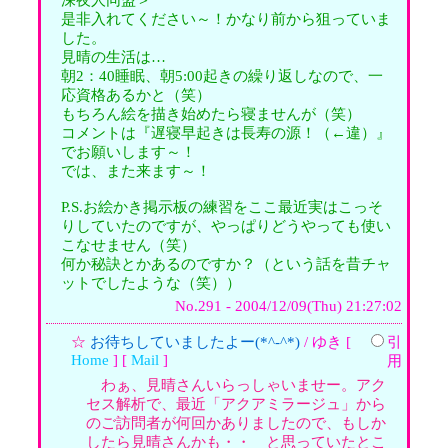
是非入れてください～！かなり前から狙っていま
した。
見晴の生活は…
朝2：40睡眠、朝5:00起きの繰り返しなので、一
応資格あるかと（笑）
もちろん絵を描き始めたら寝ませんが（笑）
コメントは『遅寝早起きは長寿の源！（←違）』
でお願いします～！
では、また来ます～！
P.S.お絵かき掲示板の練習をここ最近実はこっそ
りしていたのですが、やっぱりどうやっても使い
こなせません（笑）
何か秘訣とかあるのですか？（という話を昔チャ
ットでしたような（笑））
No.291 - 2004/12/09(Thu) 21:27:02
☆
お待ちしていましたよー(*^-^*)
/ ゆき [
引
Home
] [
Mail
]
用
わぁ、見晴さんいらっしゃいませー。アク
セス解析で、最近「アクアミラージュ」から
のご訪問者が何回かありましたので、もしか
したら見晴さんかも・・ と思っていたとこ