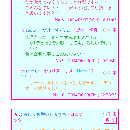
たか覚えてなくてちょっと無理です～・・
ごめんなさい・・・ デュオだけなら描ける
と思いますけど・・
No.8 - 2004/06/02(Wed) 18:11:03
☆
Re: ぶしつけですが…。
/ 黒羽 切真
引用
無理言ってしまってすみませんでした；
じゃ｢デュオ｣でお願いしてもよろしいでしょ
うか？
色々面倒な事でごめんなさい；
No.9 - 2004/06/03(Thu) 20:20:49
☆
はーい
/ うつりぎ ゆき [
Home
] [
引用
Mail
]
はーい。それならおっけえでーす。「デュ
オ」で承りましたー。
No.10 - 2004/06/03(Thu) 22:36:27
引用
★
よろしくお願いしますｗ
/ ココナ
ッツ