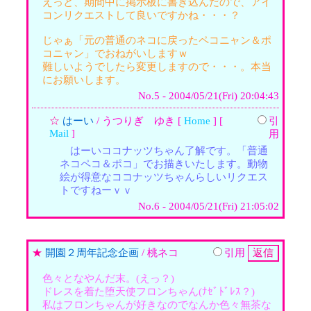
えっと、期間中に掲示板に書き込んだので、アイ
コンリクエストして良いですかね・・・？
じゃぁ「元の普通のネコに戻ったペコニャン＆ポ
コニャン」でおねがいしますｗ
難しいようでしたら変更しますので・・・。本当
にお願いします。
No.5 - 2004/05/21(Fri) 20:04:43
☆
はーい
/ うつりぎ ゆき [
Home
] [
引
Mail
]
用
はーいココナッツちゃん了解です。「普通
ネコペコ＆ポコ」でお描きいたします。動物
絵が得意なココナッツちゃんらしいリクエス
トですねーｖｖ
No.6 - 2004/05/21(Fri) 21:05:02
★
開園２周年記念企画
/ 桃ネコ
引用
色々となやんだ末。(えっ？)
ドレスを着た堕天使フロンちゃん(ﾅｾﾞﾄﾞﾚｽ？)
私はフロンちゃんが好きなのでなんか色々無茶な