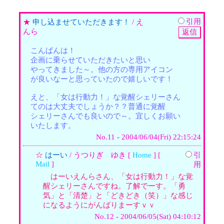
引用
★
申し込ませていただきます！
/ え
んら
こんばんは！
企画に乗らせていただきたいと思い
やってきました～。他の方の専用アイコン
が良いなーと思っていたので嬉しいです！
えと、「女は行動力！」な覚醒シェリーさん
てのは大丈夫でしょうか？？普通に覚醒
シェリーさんでも良いので～。宜しくお願い
いたします。
No.11 - 2004/06/04(Fri) 22:15:24
☆
はーい
/ うつりぎ ゆき [
Home
] [
引
Mail
]
用
はーいえんらさん、「女は行動力！」な覚
醒シェリーさんですね。了解でーす。「勇
気」と「清楚」と「どきどき（笑）」な感じ
になるようにがんばりまーすｖｖ
No.12 - 2004/06/05(Sat) 04:10:12