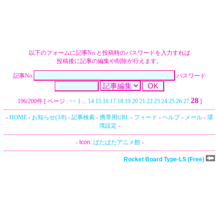
以下のフォームに記事No.と投稿時のパスワードを入力すれば
投稿後に記事の編集や削除が行えます。
記事No.
パスワード
28
196/200件 [ ページ :
<<
1
...
14
15
16
17
18
19
20
21
22
23
24
25
26
27
]
-
HOME
-
お知らせ(3/8)
-
記事検索
-
携帯用URL
-
フィード
-
ヘルプ
-
メール
-
環
境設定
-
-
Icon:
ぱたぱたアニメ館
-
Rocket Board Type-LS (Free)