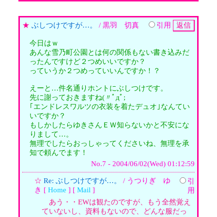
★
ぶしつけですが…。
/ 黒羽 切真
引用
今日はｗ
あんな雪乃町公園とは何の関係もない書き込みだ
ったんですけど２つめいいですか？
っていうか２つめっていいんですか！？
えーと…件名通りホントにぶしつけです。
先に謝っておきますね(〃ﾟдﾟ;
｢エンドレスワルツの衣装を着たデュオ｣なんてい
いですか？
もしかしたらゆきさんＥＷ知らないかと不安にな
りまして…。
無理でしたらおっしゃってくださいね、無理を承
知で頼んでます！
No.7 - 2004/06/02(Wed) 01:12:59
☆
Re: ぶしつけですが…。
/ うつりぎ ゆ
引
き [
Home
] [
Mail
]
用
あう・・EWは観たのですが、もう全然覚え
ていないし、資料もないので、どんな服だっ