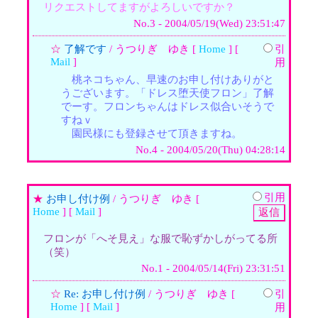
リクエストしてますがよろしいですか？
No.3 - 2004/05/19(Wed) 23:51:47
☆
了解です
/ うつりぎ ゆき [
Home
] [
引
Mail
]
用
桃ネコちゃん、早速のお申し付けありがと
うございます。「ドレス堕天使フロン」了解
でーす。フロンちゃんはドレス似合いそうで
すねｖ
園民様にも登録させて頂きますね。
No.4 - 2004/05/20(Thu) 04:28:14
引用
★
お申し付け例
/ うつりぎ ゆき [
Home
] [
Mail
]
フロンが「へそ見え」な服で恥ずかしがってる所
（笑）
No.1 - 2004/05/14(Fri) 23:31:51
☆
Re: お申し付け例
/ うつりぎ ゆき [
引
Home
] [
Mail
]
用