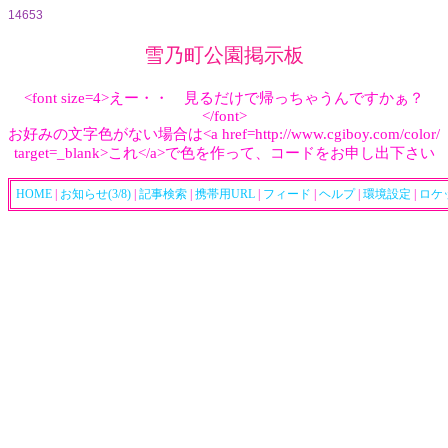
14653
雪乃町公園掲示板
<font size=4>えー・・ 見るだけで帰っちゃうんですかぁ？
</font>
お好みの文字色がない場合は<a href=http://www.cgiboy.com/color/
target=_blank>これ</a>で色を作って、コードをお申し出下さい
HOME
|
お知らせ(3/8)
|
記事検索
|
携帯用URL
|
フィード
|
ヘルプ
|
環境設定
|
ロケ