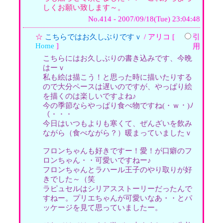
しくお願い致します～。
No.414 - 2007/09/18(Tue) 23:04:48
☆
こちらではお久しぶりですｖ
/ アリコ [
引
Home
]
用
こちらにはお久しぶりの書き込みです、今晩
はーｖ
私も絵は描こう！と思った時に描いたりする
ので大分ペースは遅いのですが、やっぱり絵
を描くのは楽しいですよね♪
今の季節ならやっぱり食べ物ですね(・ｗ・)ﾉ
（・・・
今日はいつもよりも寒くて、ぜんざいを飲み
ながら（食べながら？）暖まっていましたｖ
フロンちゃんも好きですー！愛！が口癖のフ
ロンちゃん・・可愛いですねー♪
フロンちゃんとラハール王子のやり取りが好
きでした～（笑
ラピュセルはシリアスストーリーだったんで
すねー。プリエちゃんが可愛いなあ・・とパ
ッケージを見て思っていましたー。