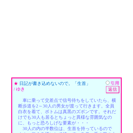
引用
★
日記が書き込めないので。「生首」
/ ゆき
車に乗って交差点で信号待ちをしていたら、横
断歩道を2～30人の男女が渡って行きます。全員
白衣を着て、ボトムは真黒のズボンです。それだ
けでも30人も居るとちょっと異様な雰囲気なの
に、もっと恐ろしげな要素が・・・
30人の内の半数位は、生首を持っているので