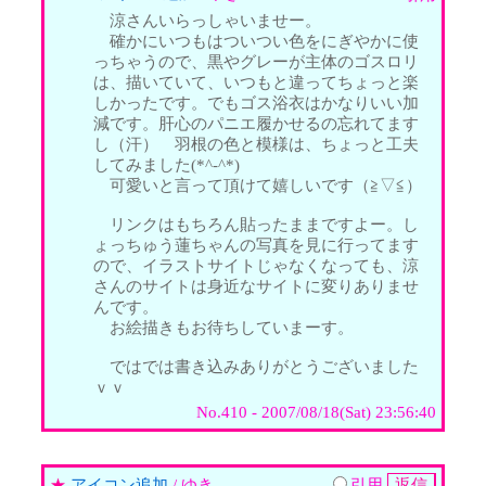
涼さんいらっしゃいませー。
確かにいつもはついつい色をにぎやかに使
っちゃうので、黒やグレーが主体のゴスロリ
は、描いていて、いつもと違ってちょっと楽
しかったです。でもゴス浴衣はかなりいい加
減です。肝心のパニエ履かせるの忘れてます
し（汗） 羽根の色と模様は、ちょっと工夫
してみました(*^-^*)
可愛いと言って頂けて嬉しいです（≧▽≦）
リンクはもちろん貼ったままですよー。し
ょっちゅう蓮ちゃんの写真を見に行ってます
ので、イラストサイトじゃなくなっても、涼
さんのサイトは身近なサイトに変りありませ
んです。
お絵描きもお待ちしていまーす。
ではでは書き込みありがとうございました
ｖｖ
No.410 - 2007/08/18(Sat) 23:56:40
★
アイコン追加
/ ゆき
引用