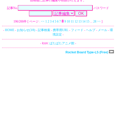
投稿後に記事の編集や削除が行えます。
記事No.
パスワード
8
196/200件 [ ページ :
<<
1
2
3
4
5
6
7
9
10
11
12
13
14
15
...
28
>>
]
-
HOME
-
お知らせ(3/8)
-
記事検索
-
携帯用URL
-
フィード
-
ヘルプ
-
メール
-
環
境設定
-
-
Icon:
ぱたぱたアニメ館
-
Rocket Board Type-LS (Free)