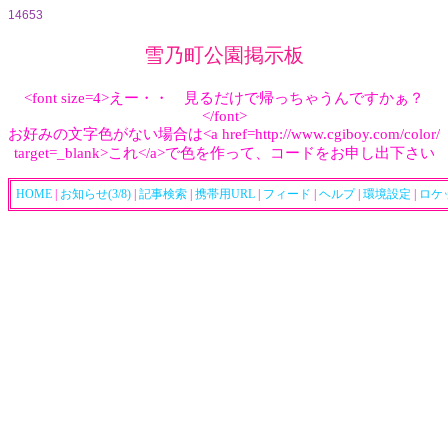
14653
雪乃町公園掲示板
<font size=4>えー・・ 見るだけで帰っちゃうんですかぁ？
</font>
お好みの文字色がない場合は<a href=http://www.cgiboy.com/color/
target=_blank>これ</a>で色を作って、コードをお申し出下さい
HOME
|
お知らせ(3/8)
|
記事検索
|
携帯用URL
|
フィード
|
ヘルプ
|
環境設定
|
ロケ