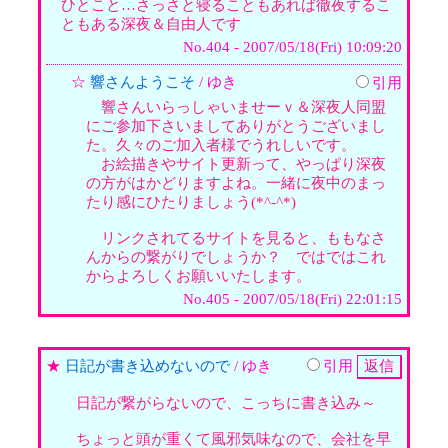
ひとこと…さっさと寝ることもあれば徹夜するこ
ともある深夜＆自由人です
No.404 - 2007/05/18(Fri) 10:09:20
☆
響さんようこそ
/ ゆき
引用
響さんいらっしゃいませーｖ＆深夜人同盟
にご参加下さいましてありがとうございまし
た。久々のご加入者様でうれしいです。
お絵描きやサイト更新って、やっぱり深夜
の方がはかどりますよね。一緒に夜中のまっ
たり感にひたりましょう(*^-^*)
リンクされてるサイトを見ると、ももなさ
んからの繋がりでしょうか？ ではではこれ
からよろしくお願いいたします。
No.405 - 2007/05/18(Fri) 22:01:15
★
日記が書き込めないので
/ ゆき
引用
日記が繋がらないので、こっちに書き込み～
ちょっと頭が重くて風邪気味なので、会社を早