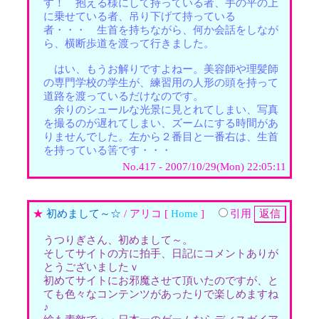
す！ 抱える様にして持っている者、手の平の上
に乗せている者、吊り下げて持っている
者・・・ 生首を持ちながら、何か会話をしなが
ら、横断歩道を渡って行きました。
はい、もうお解りですよねー。美容師や理髪師
の専門学校の学生が、練習用の人形の頭を持って
道路を渡っているだけなのです。
余りのシュールな光景に見とれてしまい、写真
を撮るのが遅れてしまい、ズームにする時間があ
りませんでした。左から２番目と一番右は、生首
を持っている筈です・・・
No.417 - 2007/10/29(Mon) 22:05:11
★
初めまして～☆
/ アリコ [
Home
]
引用
うつりぎさん、初めまして～。
そしてサイトの方に拍手、日記にコメントありが
とうございましたｖ
初めてサイトにお邪魔させて頂いたのですが、と
ても色々なコンテンツがあったりで楽しめますね
♪