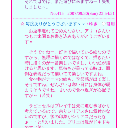
それではでは、また遊びに来ますねー！失礼
しました～。
No.415 - 2007/09/30(Sun) 23:54:31
☆
毎度ありがとうございますｖｖ
/ ゆき
引用
お返事遅れてごめんなさい。アリコさんい
つもご来園＆お書き込みありがとうございま
すｖ
そうですねー。好きで描いている絵なので
すから、無理に描くのではなくて、描きたい
時に描くのが一番楽しいですし、いい絵が描
けると思います。気持ちが乗ってる時は、面
倒な表現だって描いてて楽しいですよね。
食べ物がテーマの絵も、季節感が出て楽し
そうですね。ぜんざいは寒い日には身体が暖
まりそうですね。甘いので食べ過ぎが心配で
すが～（苦笑）
ラピュセルはプレイ中は先に進む事ばかり
考えているので、余りシリアスさに気付かな
いのですが、後の印象がシリアスだったな
ぁ・・と思いました。プリエは服がドキドキ
です（笑）