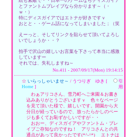
絵も素敵で・・日本一のゲームならディスガイア
とファントムブレイブなら分かります～（・
ｗ・）
特にディスガイアではエトナが好きですｖ
おとと・・ゲーム話になってしまいました；（笑
えーっと、そしてリンクを貼らせて頂いてよろし
いでしょうか・・？
拍手で沢山の嬉しいお言葉を下さって本当に感激
していますー
それでは、失礼しますね～
No.411 - 2007/09/17(Mon) 19:14:15
☆
いらっしゃいませ～
/ うつりぎ ゆき [
引
Home
]
用
わぁアリコさん、雪乃町へご来園＆お書き
込みありがとうございますｖ 色々なページ
を見て頂いた様で、嬉しいです。開園から大
分日が経っているので、放ったらかしのペー
ジも多くてお恥ずかしいですが・・
おおー、ディスガイアやファントム・ブレ
イブご存知なのですね！ アリコさんとの共
通点があって良かったです(*^-^*) エトナは