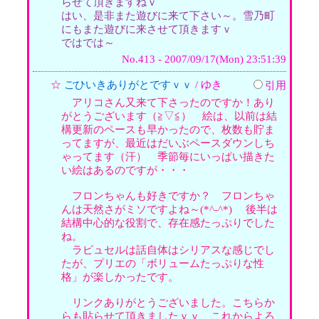
らせて頂きますねｖ
はい、是非また遊びに来て下さい～。雪乃町
にもまた遊びに来させて頂きますｖ
ではでは～
No.413 - 2007/09/17(Mon) 23:51:39
☆
ごひいきありがとですｖｖ
/ ゆき
引用
アリコさん又来て下さったのですか！あり
がとうございます（≧▽≦） 絵は、以前は結
構更新のペースも早かったので、枚数も貯ま
ってますが、最近はだいぶペースダウンしち
ゃってます（汗） 季節毎にいっぱい描きた
い絵はあるのですが・・・
フロンちゃんも好きですか？ フロンちゃ
んは天然さがミソですよね～(*^-^*) 後半は
結構中心的な役割で、存在感たっぷりでした
ね。
ラピュセルは話自体はシリアスな感じでし
たが、プリエの「ボリュームたっぷりな性
格」が楽しかったです。
リンクありがとうございました。こちらか
らも貼らせて頂きましたｖｖ これからよろ