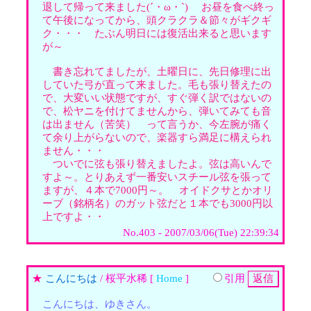
退して帰って来ました(´・ω・`) お昼を食べ終っ
て午後になってから、頭クラクラ＆節々がギクギ
ク・・・ たぶん明日には復活出来ると思います
が～
書き忘れてましたが、土曜日に、先日修理に出
していた弓が直って来ました。毛も張り替えたの
で、大変いい状態ですが、すぐ弾く訳ではないの
で、松ヤニを付けてませんから、弾いてみても音
は出ません（苦笑） って言うか、今左腕が痛く
て余り上がらないので、楽器すら満足に構えられ
ません・・・
ついでに弦も張り替えましたよ。弦は高いんで
すよ～。とりあえず一番安いスチール弦を張って
ますが、４本で7000円～。 オイドクサとかオリ
ーブ（銘柄名）のガット弦だと１本でも3000円以
上ですよ・・
No.403 - 2007/03/06(Tue) 22:39:34
★
こんにちは
/ 桜平水稀 [
Home
]
引用
こんにちは、ゆきさん。