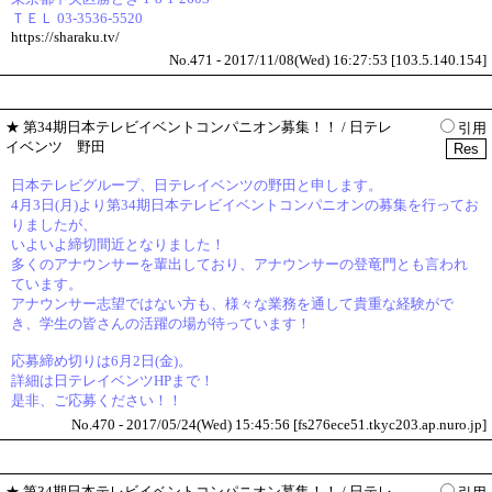
ＴＥＬ 03-3536-5520
https://sharaku.tv/
No.471 - 2017/11/08(Wed) 16:27:53 [103.5.140.154]
★
第34期日本テレビイベントコンパニオン募集！！
/ 日テレ
引用
イベンツ 野田
日本テレビグループ、日テレイベンツの野田と申します。
4月3日(月)より第34期日本テレビイベントコンパニオンの募集を行ってお
りましたが、
いよいよ締切間近となりました！
多くのアナウンサーを輩出しており、アナウンサーの登竜門とも言われ
ています。
アナウンサー志望ではない方も、様々な業務を通して貴重な経験がで
き、学生の皆さんの活躍の場が待っています！
応募締め切りは6月2日(金)。
詳細は日テレイベンツHPまで！
是非、ご応募ください！！
No.470 - 2017/05/24(Wed) 15:45:56 [fs276ece51.tkyc203.ap.nuro.jp]
★
第34期日本テレビイベントコンパニオン募集！！
/ 日テレ