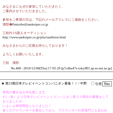
みなさまにもぜひ参加していただきたく、
ご案内させていただきました。
参加をご希望の方は、下記のメールアドレスにご連絡をください。
溝部�
Fmizobe@sankeipro.co.jp
三桂PLUS新人オーディション
http://www.sankeipro.co.jp/plus/audition.html
みなさまからのご応募お待ちしております！
よろしくお願いいたします。
三桂 溝部
No.468 - 2016/12/08(Thu) 17:05:20 [p7cdba47e.tokyff01.ap.so-net.ne.jp]
★
第33期日本テレビイベントコンパニオン募集！！
/ 中野
引用
突然の書き込み失礼致します。
4/1（金）より日本テレビイベントコンパニオン第３３期生の募集をして
おりましたが、
いよいよ締切間近となりました！
多くのアナウンサーを輩出しており、アナウンサーの登竜門とも言われ