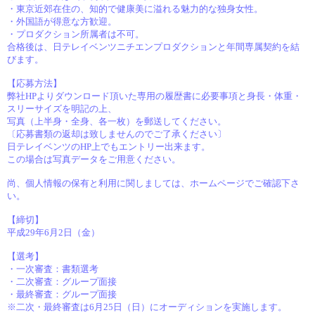
・東京近郊在住の、知的で健康美に溢れる魅力的な独身女性。
・外国語が得意な方歓迎。
・プロダクション所属者は不可。
合格後は、日テレイベンツニチエンプロダクションと年間専属契約を結
びます。
【応募方法】
弊社HPよりダウンロード頂いた専用の履歴書に必要事項と身長・体重・
スリーサイズを明記の上、
写真（上半身・全身、各一枚）を郵送してください。
〔応募書類の返却は致しませんのでご了承ください〕
日テレイベンツのHP上でもエントリー出来ます。
この場合は写真データをご用意ください。
尚、個人情報の保有と利用に関しましては、ホームページでご確認下さ
い。
【締切】
平成29年6月2日（金）
【選考】
・一次審査：書類選考
・二次審査：グループ面接
・最終審査：グループ面接
※二次・最終審査は6月25日（日）にオーディションを実施します。