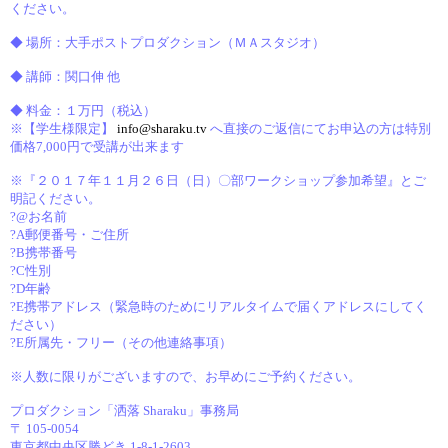
ください。
◆ 場所：大手ポストプロダクション（ＭＡスタジオ）
◆ 講師：関口伸 他
◆ 料金：１万円（税込）
※【学生様限定】
info@sharaku.tv
へ直接のご返信にてお申込の方は特別
価格7,000円で受講が出来ます
※『２０１７年１１月２６日（日）〇部ワークショップ参加希望』とご
明記ください。
?@お名前
?A郵便番号・ご住所
?B携帯番号
?C性別
?D年齢
?E携帯アドレス（緊急時のためにリアルタイムで届くアドレスにしてく
ださい）
?E所属先・フリー（その他連絡事項）
※人数に限りがございますので、お早めにご予約ください。
プロダクション「洒落 Sharaku」事務局
〒 105-0054
東京都中央区勝どき 1-8-1-2603