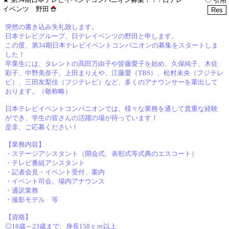
引用
イベンツ 野田
突然の書き込み失礼致します。
日本テレビグループ、日テレイベンツの野田と申します。
この度、第34期日本テレビイベントコンパニオンの募集をスタートしま
した！
卒業生には、タレントの高田万由子や皆藤愛子を始め、久保純子、木佐
彩子、中野美奈子、上田まりえや、江藤愛（TBS）、松村未央（フジテレ
ビ）、三田友梨佳（フジテレビ）など、多くのアナウンサーを輩出して
おります。（敬称略）
日本テレビイベントコンパニオンでは、様々な業務を通して貴重な経験
ができ、学生の皆さんの活躍の場が待っています！
是非、ご応募ください！
【業務内容】
・ステージアシスタント（開会式、表彰式等式典のエスコート）
・テレビ番組アシスタント
・記者会見・イベント受付、案内
・イベント司会、場内アナウンス
・通訳業務
・撮影モデル 等
【資格】
◎18歳～23歳まで、身長158ｃｍ以上