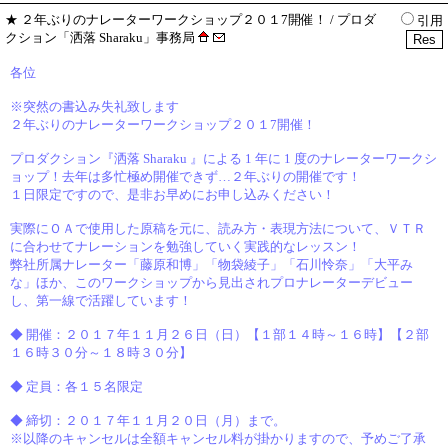
★
２年ぶりのナレーターワークショップ２０１7開催！
/ プロダ
引用
クション「洒落 Sharaku」事務局
各位
※突然の書込み失礼致します
２年ぶりのナレーターワークショップ２０１7開催！
プロダクション『洒落 Sharaku 』による 1 年に 1 度のナレーターワークシ
ョップ！去年は多忙極め開催できず…２年ぶりの開催です！
１日限定ですので、是非お早めにお申し込みください！
実際にＯＡで使用した原稿を元に、読み方・表現方法について、ＶＴＲ
に合わせてナレーションを勉強していく実践的なレッスン！
弊社所属ナレーター「藤原和博」「物袋綾子」「石川怜奈」「大平み
な」ほか、このワークショップから見出されプロナレーターデビュー
し、第一線で活躍しています！
◆ 開催：２０１７年１１月２６日（日）【１部１４時～１６時】【２部
１６時３０分～１８時３０分】
◆ 定員：各１５名限定
◆ 締切：２０１７年１１月２０日（月）まで。
※以降のキャンセルは全額キャンセル料が掛かりますので、予めご了承