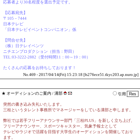
応募者より30名程度を選出予定です。
【応募宛先】
〒105－7444
日本テレビ
「日本テレビイベントコンパニオン」係
【問合せ先】
（株）日テレイベンツ
ニチエンプロダクション（担当：野田）
TEL:03-3222-2882（受付時間11：00～19：00）
たくさんの応募をお待ちしております！
No.469 - 2017/04/14(Fri) 15:23:18 [fs276ece51.tkyc203.ap.nuro.jp]
★
オーディションのご案内
/ 溝部
引用
突然の書き込み失礼いたします。
三桂というタレント事務所でマネージャーをしている溝部と申します。
弊社では若手フリーアナウンサー部門「三桂PLUS」を新しく立ち上げ、
フリーアナウンサー、スポーツキャスター、気象予報士として
テレビやラジオで活躍を目指す大学生のオーディションを開催しており
ます。