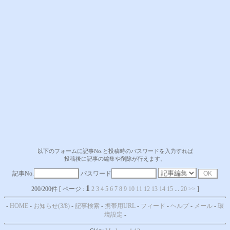
以下のフォームに記事No.と投稿時のパスワードを入力すれば
投稿後に記事の編集や削除が行えます。
記事No.
パスワード
1
200/200件 [ ページ :
2
3
4
5
6
7
8
9
10
11
12
13
14
15
...
20
>>
]
-
HOME
-
お知らせ(3/8)
-
記事検索
-
携帯用URL
-
フィード
-
ヘルプ
-
メール
-
環
境設定
-