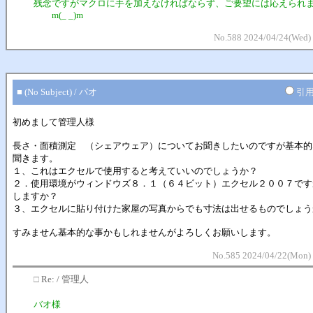
残念ですがマクロに手を加えなければならず、ご要望には応えられ
m(_ _)m
No.588 2024/04/24(Wed)
■ (No Subject) / パオ
引
初めまして管理人様
長さ・面積測定 （シェアウェア）についてお聞きしたいのですが基本的
聞きます。
１、これはエクセルで使用すると考えていいのでしょうか？
２．使用環境がウィンドウズ８．１（６４ビット）エクセル２００７です
しますか？
３、エクセルに貼り付けた家屋の写真からでも寸法は出せるものでしょう
すみません基本的な事かもしれませんがよろしくお願いします。
No.585 2024/04/22(Mon) 
□
Re: / 管理人
バオ様