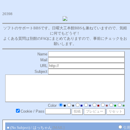
20398
ソフトのサポートBBSです。日曜大工本館BBSも兼ねていますので、気軽
に何でもどうぞ！
よくある質問は別館のFAQにまとめてありますので、事前にチェックをお
願いします。
Name
Mail
URL
Subject
Color
■
■
■
■
■
■
■
■
Cookie / Pass
■ (No Subject) / はっちゃん
[MAIL]
引