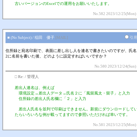
古いバージョンのExcelでの運用をお願いいたします。
No.582 2023/12/25(Mon) 
■ (No Subject) / 稲田 優子
[MAIL]
引
住所録と宛名印刷で、表面に差し出し人を連名で書きたいのですが、氏名
2に名前を書いた後、どのように設定すればいいですか？
No.580 2023/12/24(Sun)
□
Re: / 管理人
差出人連名は、例えば
環境設定→差出人データ→氏名２に「風留風太・留子」と入力
住所録の差出人氏名欄に「２」と入力
差出人氏名を並列で印刷はできません。新規にダウンロードして
たらいろいろな例が載ってますので参照いただければ幸いです。
No.581 2023/12/25(Mon) 