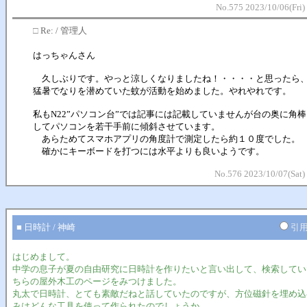
No.575 2023/10/06(Fri)
□
Re: / 管理人
はっちゃんさん
久しぶりです。やっと涼しくなりましたね！・・・・と思ったら
猛暑でなりを潜めていた蚊が活動を始めました。やれやれです。
私もN22”パソコン台”では記事には記載していませんが台の奥に角
してパソコンを若干手前に傾斜させています。
あらためてスマホアプリの角度計で測定したら約１０度でした。
確かにキーボードを打つには水平よりも良いようです。
No.576 2023/10/07(Sat)
■ 日時計 / 神崎
引
はじめまして。
中学の息子が夏の自由研究に日時計を作りたいと言い出して、検索してい
ちらの屋外木工のページをみつけました。
丸太で日時計、とても素敵だねと話していたのですが、方位磁針を埋め込
みはどんな工具を使って作られたのでしょうか。