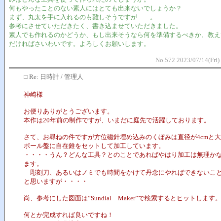
何もやったことのない素人にはとても出来ないでしょうか？
まず、丸太を手に入れるのも難しそうですが……。
参考にさせていただきたく、書き込ませていただきました。
素人でも作れるのかどうか、もし出来そうなら何を準備するべきか、教え
だければさいわいです。よろしくお願いします。
No.572 2023/07/14(Fri)
□
Re: 日時計 / 管理人
神崎様
お便りありがとうございます。
本作は20年前の制作ですが、いまだに庭先で活躍しております。
さて、お尋ねの件ですが方位磁針埋め込みのくぼみは直径が4cmと
ボール盤に自在錐をセットして加工しています。
・・・・うん？どんな工具？とのことであればやはり加工は無理か
ます。
彫刻刀、あるいはノミでも時間をかけて丹念にやればできないこ
と思いますが・・・・
尚、参考にした図面は”Sundial Maker”で検索するとヒットします
何とか完成すれば良いですね！