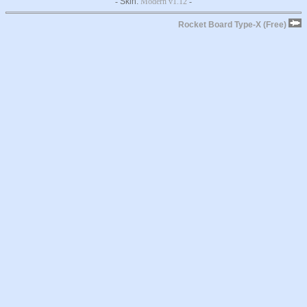
-
Skin:
Modern v1.12
-
Rocket Board Type-X (Free)