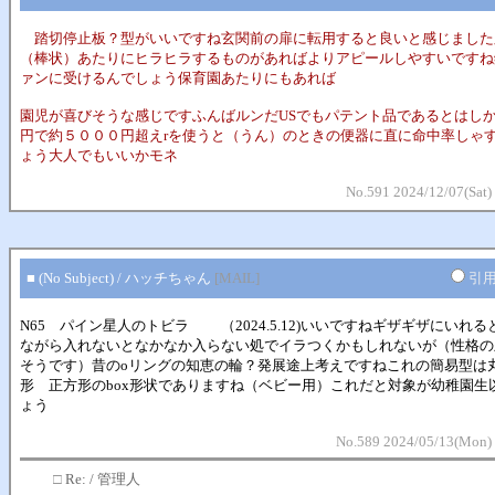
踏切停止板？型がいいですね玄関前の扉に転用すると良いと感じました
（棒状）あたりにヒラヒラするものがあればよりアピールしやすいですね
ァンに受けるんでしょう保育園あたりにもあれば
園児が喜びそうな感じですふんばルンだUSでもパテント品であるとはし
円で約５０００円超えrを使うと（うん）のときの便器に直に命中率しゃ
ょう大人でもいいかモネ
No.591 2024/12/07(Sat)
■ (No Subject) / ハッチちゃん
[MAIL]
引
N65 パイン星人のトビラ （2024.5.12)いいですねギザギザにいれる
ながら入れないとなかなか入らない処でイラつくかもしれないが（性格の
そうです）昔のoリングの知恵の輪？発展途上考えですねこれの簡易型は
形 正方形のbox形状でありますね（ベビー用）これだと対象が幼稚園生
ょう
No.589 2024/05/13(Mon) 
□
Re: / 管理人