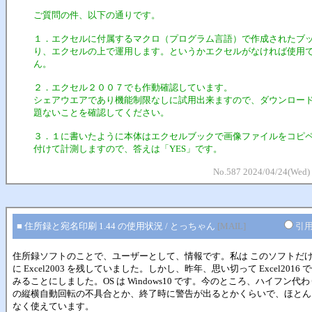
ご質問の件、以下の通りです。
１．エクセルに付属するマクロ（プログラム言語）で作成されたブ
り、エクセルの上で運用します。というかエクセルがなければ使用
ん。
２．エクセル２００７でも作動確認しています。
シェアウエアであり機能制限なしに試用出来ますので、ダウンロー
題ないことを確認してください。
３．１に書いたように本体はエクセルブックで画像ファイルをコピ
付けて計測しますので、答えは「YES」です。
No.587 2024/04/24(Wed)
■ 住所録と宛名印刷 1.44 の使用状況 / とっちゃん
[MAIL]
引
住所録ソフトのことで、ユーザーとして、情報です。私は このソフトだ
に Excel2003 を残していました。しかし、昨年、思い切って Excel2016 
みることにしました。OS は Windows10 です。今のところ、ハイフン代
の縦横自動回転の不具合とか、終了時に警告が出るとかくらいで、ほとん
なく使えています。