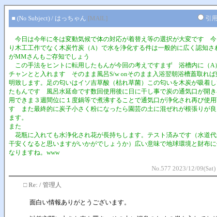
■ (No Subject) / はっちゃん
[MAIL]
引
今日は今年に冬は変動気候で体の対応が着替え等の選択が大変です 今
り木工工作でなく木炭竹炭（A）で水を浄化する件は一般的に広く認知さ
がMMさんもご存知でしょう
この手法をヒントに転用したもんが今回の考えですまず 浴槽内に（A
チャンとと入れます そのまま風呂S/w onそのまま入浴翌朝浴槽蓋取れ
明致します。足の匂いはイソ吉草酸（枯れ草菌）この匂いを木炭が吸着し
たもんです 風呂水延命です数回使用後に日に干し事で炭の通気口が開き
用できま３週間位に１度鍋等で煮沸することで通気口が浄化され再び使用
す また最終的に炭子小さく粉になったら園芸の土に混ぜれが根張りが良
ます。
また
花瓶に入れても水浄化され花が長持ちします。テスト済みです（水道代
干安くなると思いますがいかがでしょうか）広い意味で地球環境と財布に
なりますね。www
No.577 2023/12/09(Sat)
□
Re: / 管理人
面白い情報ありがとうございます。