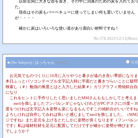
以前玄関に大きな壺を置き、その中に消臭のための炭を入れてお
た。
現在はその炭もバーベキューに使ってしまい何も置いていません
が・・・・
確かに炭はいろいろな使い道があり面白い材料ですね！
No.578 2023/12/11(Mon) 
■ (No Subject) / はっちゃん
[MAIL]
引
お元気でものづくりに10月に入りやつと暑さが遠のき良い季節になりま
本日ふっとパソコンテーブル文字記入時に平面だと書きづらいことに疑問
検索し（＃）勉強の角度とはと入力した結果＃）カリグラフィ用傾斜台自
になり
これをヒントに手作りしたく思いましたMMさんももしかしてと考えま
meilを致しましたフンバルンダじゃないけれどがPCデスクに10度～3
度をつければ文字記入＆姿勢も楽になるもんですこの傾斜台がいいですね
よろしければ自作してみれば良いと感じましてmeilを致しました。（MM
ジですね）また足元を上げるとたしかに姿勢が良くなります（フンバルン
です）私は端材柱材を足元に配置してだけですが確かに姿勢が伸びます。
でしょうか？