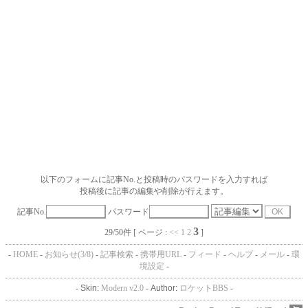
以下のフォームに記事No.と投稿時のパスワードを入力すれば
投稿後に記事の編集や削除が行えます。
記事No.
パスワード
3
29/50件 [ ページ :
<<
1
2
]
-
HOME
-
お知らせ(3/8)
-
記事検索
-
携帯用URL
-
フィード
-
ヘルプ
-
メール
-
環
境設定
-
-
Skin:
Modern v2.0
-
Author:
ロケットBBS
-