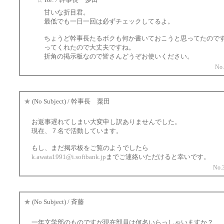
甘いな折目君。
最低でも一日一回は必ずチェックしてるよ。
ちょうど幹事長たるボクも何か書いておこうと思ってたので
ってくれたので大丈夫ですね。
折角の掲示板なので皆さんどうぞお使いください。
No.
★
(No Subject) / 幹事長 粟田
お返事遅れてしまい大変申し訳ありませんでした。
現在、７名で活動しています。
もし、まだ掲示板をご覧のようでしたら
k.awata1991@i.softbank.jp
までご連絡いただけると幸いです。
No.3
★
(No Subject) / 斉藤
一年文学部のものですが現在部員は何名いらっしゃいますか？