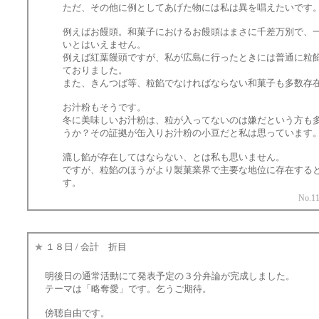
ただ、その他に例としてあげた物には私は異を唱えたいです
例えばお饅頭。和菓子におけるお饅頭はまさに千差万別で、
いとはいえません。
例えば紅葉饅頭ですが、私が広島に行ったときには普通に粒
ておりました。
また、きんつば等、粒餡でなければならない和菓子も多数存
お汁粉もそうです。
冬に美味しいお汁粉は、粒が入ってないのは嫌だという方も
うか？その証拠が缶入りお汁粉の小豆だと私は思っています
漉し餡が存在してはならない、とは私も思いません。
ですが、粒餡のほうがより製菓業界で主要な地位に存在する
す。
No.11
★
１８日 / 会計 折目
明後日の通常活動にて発表予定の３分弁論が完成しました。
テーマは「略奪愛」です。乞うご期待。
傍聴自由です。