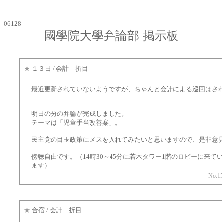
06128
國學院大學弁論部 掲示板
★
１３日 / 会計 折目
最近更新されていないようですが、ちゃんと会計による巡回はさ
明日の分の弁論が完成しました。
テーマは「児童手当改善案」。
民主党の目玉政策にメスを入れてみたいと思いますので、是非意
傍聴自由です。（14時30～45分に若木タワー1階のロビーに来て
ます）
No.15
★
合宿 / 会計 折目