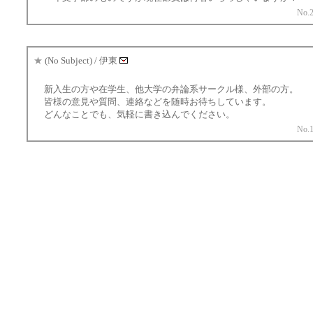
No.2
★
(No Subject) / 伊東
新入生の方や在学生、他大学の弁論系サークル様、外部の方。
皆様の意見や質問、連絡などを随時お待ちしています。
どんなことでも、気軽に書き込んでください。
No.1