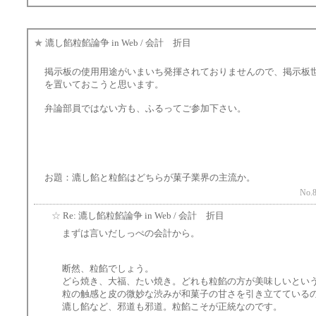
★
漉し餡粒餡論争 in Web / 会計 折目
掲示板の使用用途がいまいち発揮されておりませんので、掲示板
を置いておこうと思います。
弁論部員ではない方も、ふるってご参加下さい。
お題：漉し餡と粒餡はどちらが菓子業界の主流か。
No.8
☆
Re: 漉し餡粒餡論争 in Web / 会計 折目
まずは言いだしっぺの会計から。
断然、粒餡でしょう。
どら焼き、大福、たい焼き。どれも粒餡の方が美味しいとい
粒の触感と皮の微妙な渋みが和菓子の甘さを引き立てている
漉し餡など、邪道も邪道。粒餡こそが正統なのです。