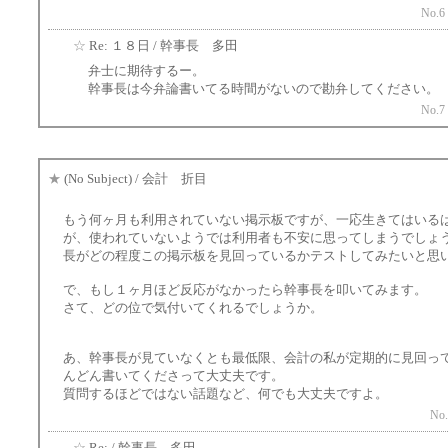
No.6
☆
Re: １８日 / 幹事長 多田
弁士に期待するー。
幹事長は今弁論書いてる時間がないので勘弁してください。
No.7
★
(No Subject) / 会計 折目
もう何ヶ月も利用されていない掲示板ですが、一応生きてはいる
が、使われていないようでは利用者も不安に思ってしまうでしょ
長がどの程度この掲示板を見回っているかテストしてみたいと思
で、もし１ヶ月ほど反応がなかったら幹事長を叩いてみます。
さて、どの位で気付いてくれるでしょうか。
あ、幹事長が見ていなくとも最低限、会計の私が定期的に見回っ
んどん書いてくださって大丈夫です。
質問するほどではない話題など、何でも大丈夫ですよ。
No.
☆
Re: / 幹事長 多田