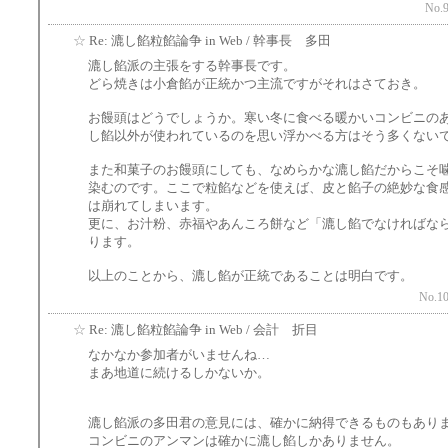
No.9
☆
Re: 漉し餡粒餡論争 in Web / 幹事長 多田
漉し餡派の主張をする幹事長です。
どら焼きは小倉餡が正統かつ主流ですがそれはさておき。
お饅頭はどうでしょうか。寒い冬に食べる暖かいコンビニの
し餡以外が使われているのを思い浮かべる方はそう多くない
また和菓子のお饅頭にしても、なめらかな漉し餡だからこそ
染むのです。ここで粒餡などを使えば、皮と餡子の絶妙な食
は崩れてしまいます。
更に、お汁粉、赤福やあんころ餅など「漉し餡でなければな
ります。
以上のことから、漉し餡が正統であることは明白です。
No.10
☆
Re: 漉し餡粒餡論争 in Web / 会計 折目
なかなか参加者がいませんね…
まあ地道に続けるしかないか。
漉し餡派の多田君の意見には、確かに納得できるものもあり
コンビニのアンマンは確かに漉し餡しかありません。