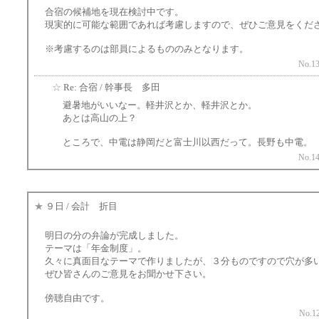
合宿の候補地を現在検討中です。
現実的に可能な範囲であれば考慮しますので、ぜひご意見をくだ
※考慮するのは部員によるもののみとなります。
No.13
☆
Re: 合宿 / 幹事長 多田
避暑地がいいなー。軽井沢とか、軽井沢とか。
あとは高山の上？
ところで、中電は静岡だと富士川以西だって。長野も中電。
No.14
★
９日 / 会計 折目
明日の分の弁論が完成しました。
テーマは「年金制度」。
久々に真面目なテーマで作りましたが、３分ものですので穴が多
ぜひ皆さんのご意見をお聞かせ下さい。
傍聴自由です。
No.12