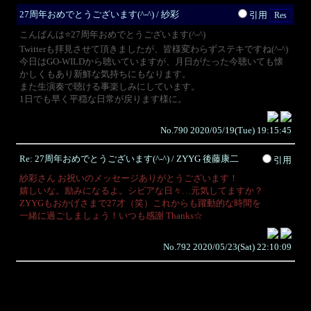
27周年おめでとうございます(^-^) / 紗彩
引用
こんばんは⭐️27周年おめでとうございます(^-^)
Twitterも拝見させて頂きましたが、皆様変わらずステキですね(^-^)
今日はGO-WILDから聴いていますが、月日がたった今聴いても懐
かしくもあり新鮮な気持ちにもなります。
また生演奏で聴ける事楽しみにしています。
1日でも早く平穏な日常が戻ります様に。
No.790 2020/05/19(Tue) 19:15:45
Re: 27周年おめでとうございます(^-^) / ZYYG 後藤康二
引用
紗彩さん お祝いのメッセージありがとうございます！
嬉しいな。励みになるよ。シビアな日々…元気してますか？
ZYYGもおかげさまで27才（笑）これからも躍動的な時間を
一緒に過ごしましょう！いつも感謝 Thanks☆
No.792 2020/05/23(Sat) 22:10:09