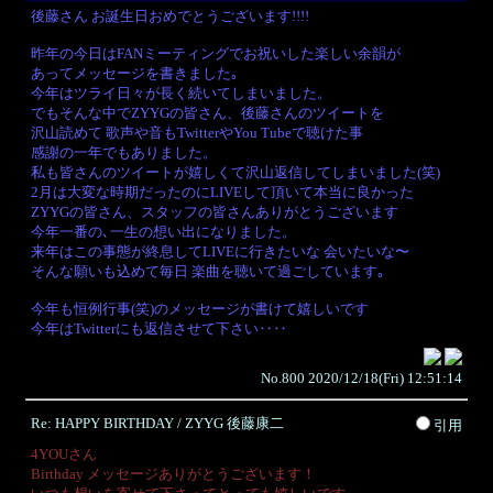
後藤さん お誕生日おめでとうございます!!!!
昨年の今日はFANミーティングでお祝いした楽しい余韻が
あってメッセージを書きました｡
今年はツライ日々が長く続いてしまいました。
でもそんな中でZYYGの皆さん、後藤さんのツイートを
沢山読めて 歌声や音もTwitterやYou Tubeで聴けた事
感謝の一年でもありました。
私も皆さんのツイートが嬉しくて沢山返信してしまいました(笑)
2月は大変な時期だったのにLIVEして頂いて本当に良かった
ZYYGの皆さん、スタッフの皆さんありがとうございます
今年一番の､一生の想い出になりました。
来年はこの事態が終息してLIVEに行きたいな 会いたいな〜
そんな願いも込めて毎日 楽曲を聴いて過ごしています｡
今年も恒例行事(笑)のメッセージが書けて嬉しいです
今年はTwitterにも返信させて下さい‥‥
No.800 2020/12/18(Fri) 12:51:14
Re: HAPPY BIRTHDAY / ZYYG 後藤康二
引用
4YOUさん
Birthday メッセージありがとうございます！