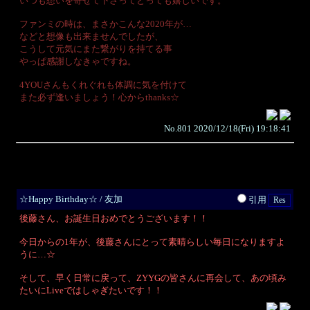
いつも想いを寄せて下さってとっても嬉しいです。
ファンミの時は、まさかこんな2020年が…
などと想像も出来ませんでしたが、
こうして元気にまた繋がりを持てる事
やっぱ感謝しなきゃですね。
4YOUさんもくれぐれも体調に気を付けて
また必ず逢いましょう！心からthanks☆
No.801 2020/12/18(Fri) 19:18:41
☆Happy Birthday☆ / 友加
引用
後藤さん、お誕生日おめでとうございます！！
今日からの1年が、後藤さんにとって素晴らしい毎日になりますよ
うに…☆
そして、早く日常に戻って、ZYYGの皆さんに再会して、あの頃み
たいにLiveではしゃぎたいです！！