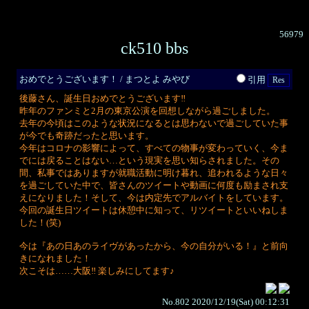
56979
ck510 bbs
おめでとうございます！ / まつとよ みやび
引用
後藤さん、誕生日おめでとうございます‼
昨年のファンミと2月の東京公演を回想しながら過ごしました。
去年の今頃はこのような状況になるとは思わないで過ごしていた事
が今でも奇跡だったと思います。
今年はコロナの影響によって、すべての物事が変わっていく、今ま
でには戻ることはない…という現実を思い知らされました。その
間、私事ではありますが就職活動に明け暮れ、追われるような日々
を過ごしていた中で、皆さんのツイートや動画に何度も励まされ支
えになりました！そして、今は内定先でアルバイトをしています。
今回の誕生日ツイートは休憩中に知って、リツイートといいねしま
した！(笑)
今は『あの日あのライヴがあったから、今の自分がいる！』と前向
きになれました！
次こそは……大阪‼ 楽しみにしてます♪
No.802 2020/12/19(Sat) 00:12:31