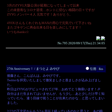
3月のZYYG大阪公演が延期になってしまって以来
この未曾有なコロナ逆境…ホントに切ない格闘の日々ですが
ZYYG メンバー４人 元気です！ありがとう。
4YOUさんもくれぐれもMAXの用心で元気でいて下さいね
またゴキゲンに再会出来る日を楽しみにしてます！
いつもthanks☆
No.795 2020/09/17(Thu) 21:34:05
27th Anniversary！ / まつとよ みやび
引用
後藤さん、こんばんは。みやびです。
Twitterを拝見いたしまして微笑ましさと羨ましさが込み上げまし
た。
昨日はZYYGがデビューされて27年…おめでとう御座います！🎉
自分はまだ生まれてはいませんが、もう少し…あと少しだけ早く知
っていたら、違う目線で祝うことが出来たのかな…と思ってしまい
ました。
2/22の下北沢からもう2ヶ月以上経っているのかと思うと、あの時