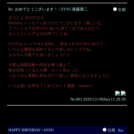
Re: おめでとうございます！ / ZYYG 後藤康二
引用
まつとよ みやびさん
Birthday メッセージありがとうございます！嬉しいな。
ファンミ＆下北沢LIVE 会いに来てくれてありがとう
ホントにシビアな2020年でしたね。
ZYYGもメンバー4人元気に、来るべき2021年に向けて
いろんな構想を温めてるんで楽しみにしててね。
もちろん大阪でも会いましょう(^^)
大変な就職活動〜内定を乗り越えて、
毎日頑張ってるとの事、ホント良かった。
くれぐれも体調に気を付けて楽しい師走になりますように。
いつも想いを寄せてくれてホント感謝。thanks☆
No.803 2020/12/19(Sat) 11:29:28
HAPPY BIRTHDAY / 4YOU
引用