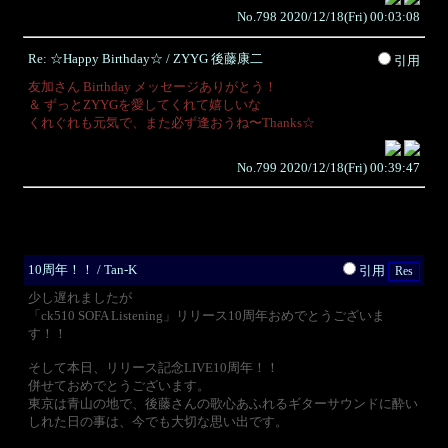
No.798 2020/12/18(Fri) 00:03:08
Re: ☆Happy Birthday☆ / ZYYG 後藤康二
引用
友加さん Birthday メッセージありがとう！
＆ ずっとZYYGを愛してくれて嬉しいな
くれぐれも元気で、また必ず逢おうね〜Thanks☆
No.799 2020/12/18(Fri) 00:39:47
10周年！！ / Tan-K
引用
少し遅れましたが
「ck510 SOFA Listening」リリース10周年おめでとうございま
す！！
そして本日、リリース記念LIVE10周年！！
併せておめでとうございます。
東京は青山の地で、後藤さんの歌心あふれるギターサウンドに酔い
しれた日の事は、今でも大切な思い出です。