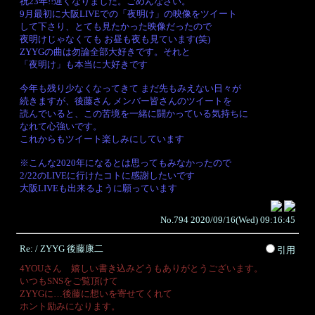
祝23年!!遅くなりました。ごめんなさい。
9月最初に大阪LIVEでの「夜明け」の映像をツイート
して下さり、とても見たかった映像だったので
夜明けじゃなくても お昼も夜も見ています(笑)
ZYYGの曲は勿論全部大好きです。それと
「夜明け」も本当に大好きです
今年も残り少なくなってきて まだ先もみえない日々が
続きますが、後藤さん メンバー皆さんのツイートを
読んでいると、この苦境を一緒に闘かっている気持ちに
なれて心強いです。
これからもツイート楽しみにしています
※こんな2020年になるとは思ってもみなかったので
2/22のLIVEに行けたコトに感謝したいです
大阪LIVEも出来るように願っています
No.794 2020/09/16(Wed) 09:16:45
Re: / ZYYG 後藤康二
引用
4YOUさん 嬉しい書き込みどうもありがとうございます。
いつもSNSをご覧頂けて
ZYYGに…後藤に想いを寄せてくれて
ホント励みになります。