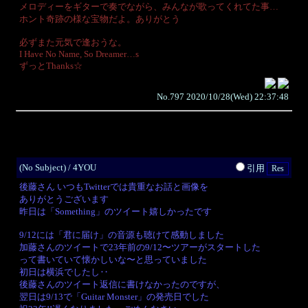
メロディーをギターで奏でながら、みんなが歌ってくれてた事…
ホント奇跡の様な宝物だよ。ありがとう
必ずまた元気で逢おうな。
I Have No Name, So Dreamer…s
ずっとThanks☆
No.797 2020/10/28(Wed) 22:37:48
(No Subject) / 4YOU
引用
後藤さん いつもTwitterでは貴重なお話と画像を
ありがとうございます
昨日は「Something」のツイート嬉しかったです
9/12には「君に届け」の音源も聴けて感動しました
加藤さんのツイートで23年前の9/12〜ツアーがスタートした
って書いていて懐かしいな〜と思っていました
初日は横浜でしたし‥
後藤さんのツイート返信に書けなかったのですが、
翌日は9/13で「Guitar Monster」の発売日でした