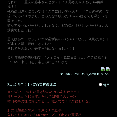
それに！ 盟友の藤本さんとゲストで加藤さんが加わり3/4再結
成！！
残る高山さんについては「ここにはいてへんど、どこかの空の下で
聴いてるハズやから」とみんなで歌ったDreamerはとても温かい時
間でした。
確かアルバムバージョンじゃなく、ZYYGオリジナルバージョンの
演奏でしたよね！
思えばあの日から、いつか必ずあの3/4が4/4になる、全員が揃う日
が来ると願い続けてきました。
そしてその願い、去年本当になりました！！
また再始動の再始動で、4人全員が元気に集まる日、そこに我々も
ご一緒出来る日を、楽しみにしています！
No.796 2020/10/28(Wed) 19:07:20
Re: 10周年！！ / ZYYG 後藤康二
引用
Tan-Kさん 嬉しい書き込みどうもありがとう！
リリースから10周年…そしてLIVEでのシーン
昨日の事の様に覚えてるよ。覚えててくれて嬉しいな。
あの日加藤がゲストで来てくれた事…
久しぶりに3/4で「Dreamer」プレイ出来た高揚感…