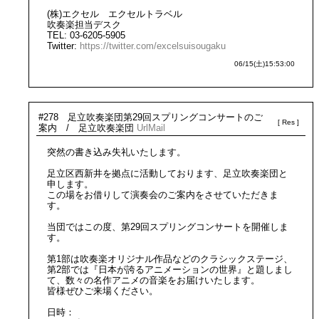
(株)エクセル エクセルトラベル
吹奏楽担当デスク
TEL: 03-6205-5905
Twitter:
https://twitter.com/excelsuisougaku
06/15(土)15:53:00
#278 足立吹奏楽団第29回スプリングコンサートのご
案内 / 足立吹奏楽団
Url
Mail
突然の書き込み失礼いたします。
足立区西新井を拠点に活動しております、足立吹奏楽団と
申します。
この場をお借りして演奏会のご案内をさせていただきま
す。
当団ではこの度、第29回スプリングコンサートを開催しま
す。
第1部は吹奏楽オリジナル作品などのクラシックステージ、
第2部では『日本が誇るアニメーションの世界』と題しまし
て、数々の名作アニメの音楽をお届けいたします。
皆様ぜひご来場ください。
日時：