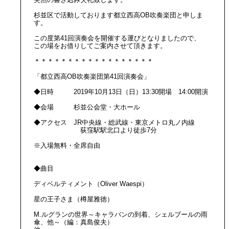
杉並区で活動しております都立西高OB吹奏楽団と申しま
す。
この度第41回演奏会を開催する運びとなりましたので、
この場をお借りしてご案内させて頂きます。
＊＊＊＊＊＊＊＊＊＊＊＊＊＊＊＊＊＊
「都立西高OB吹奏楽団第41回演奏会」
◆日時 2019年10月13日（日）13:30開場 14:00開演
◆会場 杉並公会堂・大ホール
◆アクセス JR中央線・総武線・東京メトロ丸ノ内線
荻窪駅駅北口より徒歩7分
※入場無料・全席自由
◆曲目
ディベルティメント（Oliver Waespi）
星の王子さま（樽屋雅徳）
M.ルグランの世界～キャラバンの到着、シェルブールの雨
傘、他～（編：真島俊夫）