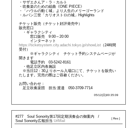
・サザエさんア・ラ・カルト
・吹奏楽のための組曲《ONE PIECE》
・「ハウルの動く城」より人生のメリーゴーランド
・ルパン三世「カリオストロの城」Highlights
チケット販売（チケット好評発売中）
販売窓口
・ギャラクシティ
窓口販売 9:00～20:00
インターネット
https://ticketsystem.city.adachi.tokyo.jp/showList
（24時間
受付）
※ギャラクシティ チケット予約システムページが
開きます
電話予約 03-5242-8161
・他足立区内各施設
※当日12：30よりホール入場口にて、チケットを販売い
たします。完売の際はご容赦ください。
お問い合わせ：
足立吹奏楽団 担当:渡邉 050-3709-7714
05/12(日)00:35:09
#277 Soul Sonority第17回定期演奏会の御案内 /
Soul Sonority広報担当
Url
Mail