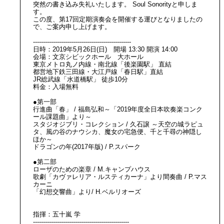
突然の書き込み失礼いたします。 Soul Sonorityと申しま
す。
この度、第17回定期演奏会を開催する運びとなりましたの
で、ご案内申し上げます。
-------------------------------------------------
日時：2019年5月26日(日) 開場 13:30 開演 14:00
会場：文京シビックホール 大ホール
東京メトロ丸ノ内線・南北線「後楽園駅」 直結
都営地下鉄三田線・大江戸線「春日駅」直結
JR総武線「水道橋駅」 徒歩10分
料金：入場無料
●第一部
行進曲「春」 / 福島弘和～「2019年度全日本吹奏楽コンク
ール課題曲」より～
スタジオジブリ・コレクション / 久石譲 ～天空の城ラピュ
タ、風の谷のナウシカ、魔女の宅急便、千と千尋の神隠し
ほか～
ドラゴンの年(2017年版) / P.スパーク
●第二部
ローザのための楽章 / M.キャンプハウス
歌劇「カヴァレリア・ルスティカーナ」より間奏曲 / P.マス
カーニ
「幻想交響曲」より/ H.ベルリオーズ
指揮：五十嵐 学
------------------------------------------------