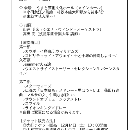
◇ 会場 やまと芸術文化ホール（メインホール）
※小田急江ノ島線・相鉄本線大和駅から徒歩3分
※未就学児入場不可
◇ 指揮
山岸 明彦（シエナ・ウィンド・オーケストラ）
高田 亮（洗足学園音楽大学 講師）
【演奏曲目】
第一部
♪カウボーイ序曲/J.ウィリアムズ
♪スピリティッド・アウェイ～千と千尋の神隠しより～/
久石譲
♪summer/久石譲
♪ウエストサイドストーリー・セレクション/L.バーンスタ
イン
第二部
♪スターウォーズ
♪伝説の「日本映画」メドレー～男はつらいよ、蒲田行進
曲、マルサの女、仁義なき戦い～
♪サウンドオブミュージックメドレー
♪スマイル
♪ライオンキングメドレー
※曲目は変更になる場合があります。
【チケット販売方法】
◎先行チケット販売 12月14日（土）10：00開始
◎大和市文化創造拠点シリウス 1階ホール事務室