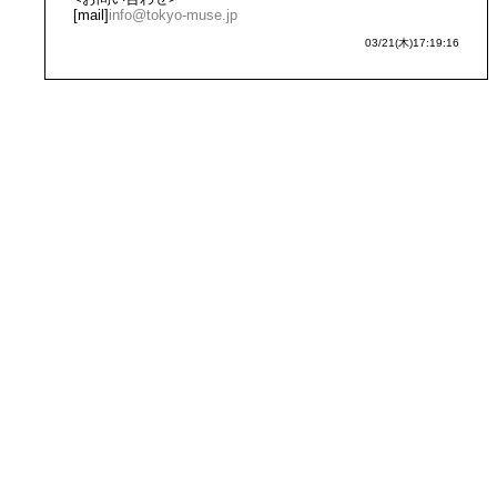
[mail]
info@tokyo-muse.jp
03/21(木)17:19:16