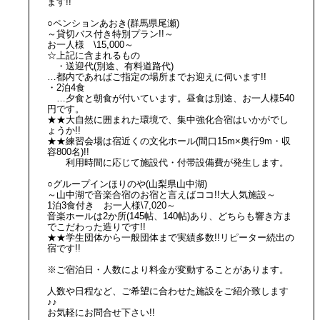
ます!!
○ペンションあおき(群馬県尾瀬)
～貸切バス付き特別プラン!!～
お一人様 \15,000～
☆上記に含まれるもの
・送迎代(別途、有料道路代)
…都内であればご指定の場所までお迎えに伺います!!
・2泊4食
…夕食と朝食が付いています。昼食は別途、お一人様540
円です。
★★大自然に囲まれた環境で、集中強化合宿はいかがでし
ょうか!!
★★練習会場は宿近くの文化ホール(間口15m×奥行9m・収
容800名)!!
利用時間に応じて施設代・付帯設備費が発生します。
○グループインほりのや(山梨県山中湖)
～山中湖で音楽合宿のお宿と言えばココ!!大人気施設～
1泊3食付き お一人様\7,020～
音楽ホールは2か所(145帖、140帖)あり、どちらも響き方ま
でこだわった造りです!!
★★学生団体から一般団体まで実績多数!!リピーター続出の
宿です!!
※ご宿泊日・人数により料金が変動することがあります。
人数や日程など、ご希望に合わせた施設をご紹介致します
♪♪
お気軽にお問合せ下さい!!