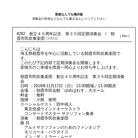
彩楽なんでも掲示板
演奏会の告知などなんでも書き込んじゃってください
#282 創立４０周年記念 第３５回定期演奏会 / 朝
霞市民吹奏楽団
Url
Mail
こんにちは
埼玉県朝霞市を中心に活動している朝霞市民吹奏楽団で
す。
このたび下記内容で定期演奏会を開催します。
皆様方のご来場を団員一同心よりお待ち申し上げます。
朝霞市民吹奏楽団 創立４０周年記念 第３５回定期演奏
会
日時 ：2019年11月17日（日） 13:00開場／13:30開演
会場 ：朝霞市民会館「ゆめぱれす」大ホール
料金 ：無料
指揮 ：小熊 俊明
スペシャルゲスト：田中靖人
東京佼成ウインドオーケストラ
コンサートマスター サクソフォン奏者
演奏 ：朝霞市民吹奏楽団
曲 目
アルトサクソフォンのためのファンタジア
モリコーネ・パラダイス
イン・ザ・ミラー・ムード