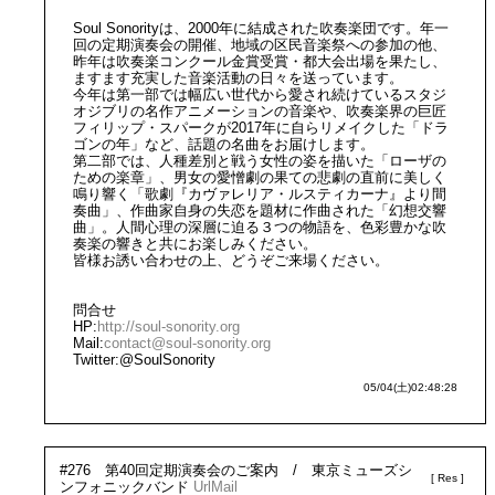
Soul Sonorityは、2000年に結成された吹奏楽団です。年一
回の定期演奏会の開催、地域の区民音楽祭への参加の他、
昨年は吹奏楽コンクール金賞受賞・都大会出場を果たし、
ますます充実した音楽活動の日々を送っています。
今年は第一部では幅広い世代から愛され続けているスタジ
オジブリの名作アニメーションの音楽や、吹奏楽界の巨匠
フィリップ・スパークが2017年に自らリメイクした「ドラ
ゴンの年」など、話題の名曲をお届けします。
第二部では、人種差別と戦う女性の姿を描いた「ローザの
ための楽章」、男女の愛憎劇の果ての悲劇の直前に美しく
鳴り響く「歌劇『カヴァレリア・ルスティカーナ』より間
奏曲」、作曲家自身の失恋を題材に作曲された「幻想交響
曲」。人間心理の深層に迫る３つの物語を、色彩豊かな吹
奏楽の響きと共にお楽しみください。
皆様お誘い合わせの上、どうぞご来場ください。
問合せ
HP:
http://soul-sonority.org
Mail:
contact@soul-sonority.org
Twitter:@SoulSonority
05/04(土)02:48:28
#276 第40回定期演奏会のご案内 / 東京ミューズシ
ンフォニックバンド
Url
Mail