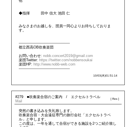
他
◆指揮 田中 信大 池田 仁
みなさまのお越しを、団員一同心よりお待ちしておりま
す。
---------------------------------------------
都立西高OB吹奏楽団
お問い合わせ:
nobb.concert2019@gmail.com
楽団Twitter:
https://twitter.com/nobbensoukai
楽団HP:
http://www.nobb-web.com
---------------------------------------------
10/03(木)01:51:14
#279 ■吹奏楽合宿のご案内 / エクセルトラベル
Mail
突然の書き込みを失礼致します。
吹奏楽合宿・大会遠征専門の旅行会社「エクセルトラベ
ル」と申します。
この度は、一年を通して合宿ができる施設を2つご紹介致し