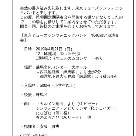
突然の書き込み失礼致します。東京ミューズシンフォニッ
クバンドと申します。
この度、第40回定期演奏会を開催する運びとなりましたの
で、この場をお借りしてご案内をさせていただきます。
団員一同、皆様のご来場を心よりお待ちしております。
【東京ミューズシンフォニックバンド 第40回定期演奏
会】
・日時：2019年4月21日（日）
12：50開場 13：30開演
13時頃よりウェルカムコンサート有り
・場所：練馬文化センター 大ホール
→西武池袋線「練馬駅」より徒歩2分
都営地下鉄大江戸線「練馬駅」より徒歩4分
・入場料：500円（小学生以上）
・後援：練馬区
・曲目：「カルメン組曲」より（G.ビゼー）
シンフォニア・ノビリッシマ（R.ジェイガー）
たなばた（酒井格）
春のよろこび（A.リード） 他
・指揮者：安藤 雅夫
<お問い合わせ>