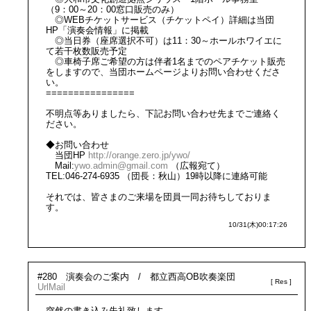
（9：00～20：00窓口販売のみ）
◎WEBチケットサービス（チケットペイ）詳細は当団
HP「演奏会情報」に掲載
◎当日券（座席選択不可）は11：30～ホールホワイエに
て若干枚数販売予定
◎車椅子席ご希望の方は伴者1名までのペアチケット販売
をしますので、当団ホームページよりお問い合わせくださ
い。
================
不明点等ありましたら、下記お問い合わせ先までご連絡く
ださい。
◆お問い合わせ
当団HP
http://orange.zero.jp/ywo/
Mail:
ywo.admin@gmail.com
（広報宛て）
TEL:046-274-6935 （団長：秋山）19時以降に連絡可能
それでは、皆さまのご来場を団員一同お待ちしておりま
す。
10/31(木)00:17:26
#280 演奏会のご案内 / 都立西高OB吹奏楽団
Url
Mail
突然の書き込み失礼致します。