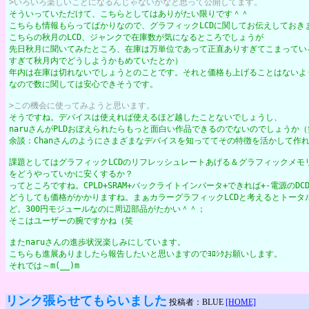
>いろいろ楽しいことになるんじゃないかなと思って公開してます。
そういっていただけて、こちらとしてはありがたい限りです＾＾
こちらも情報もらってばかりなので、グラフィックLCDに関してお伝えしておき
こちらの秋月のLCD、ジャンクで在庫数が気になるところでしょうが
先日秋月に聞いてみたところ、在庫は万単位であって正直ありすぎてこまってい
すぎて秋月内でどうしようかもめていたとか）
年内は在庫は切れないでしょうとのことです。それと価格も上げることはないよ
なので数に関しては安心できそうです。
>この機会に使ってみようと思います。
そうですね。デバイスは使えれば使えるほど越したことないでしょうし、
naruさんがPLDおぼえられたらもっと面白い作品できるのでないのでしょうか（
余談：Chanさんのようにさまざまなデバイスを知っててその特徴を活かして作
課題としてはグラフィックLCDのリフレッシュレートあげる＆グラフィックメモリ
をどうやっていかに安くするか？
ってところですね。CPLD+SRAM+バックライトインバータ+できれば+-電源のD
どうしても価格がかかりますね。まぁカラーグラフィックLCDと考えるとトータ
ど。300円モジュールなのに周辺部品がたかい＾＾；
そこはユーザーの腕ですかね（笑
またnaruさんの進歩状況楽しみにしています。
こちらも進展ありましたら報告したいと思いますのでﾖﾛｼｸお願いします。
それでは～m(__)m
リンク張らせてもらいました
投稿者：BLUE
[HOME]