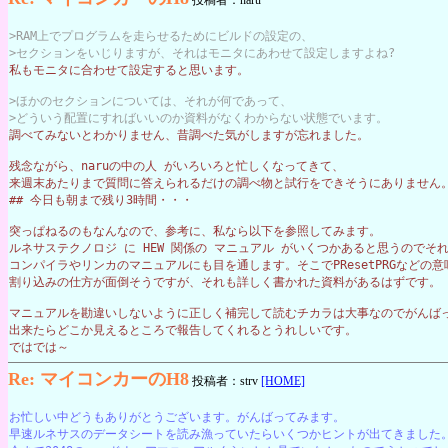
投稿者：naru
>RAM上でプログラムを走らせるためにビルドの設定の、
>セクションをいじりますが、それはモニタにあわせて設定しますよね?
私もモニタに合わせて設定すると思います。
>ほかのセクションについては、それが何であって、
>どういう配置にすればいいのか資料がなくわからない状態でいます。
調べてみないとわかりません、昔調べた気がしますが忘れました。
残念ながら、naruの中の人 がいろいろと忙しくなってきて、
来週末あたりまで質問に答えられるだけの調べ物と試行をできそうにありません
## 今日も朝まで残り3時間・・・
突っぱねるのもなんなので、参考に、私なら以下を参照してみます。
ルネサステクノロジ に HEW 関係の マニュアル がいくつかあると思うのでそ
コンパイラやリンカのマニュアルにも目を通します。そこでPResetPRGなどの
割り込みの仕方が面倒そうですが、それも詳しく書かれた資料があるはずです。
マニュアルを勘違いしないように正しく補完して読むチカラは大事なのでがんば
出来たらどこか見えるところで報告してくれるとうれしいです。
ではでは～
Re: マイコンカーのH8
投稿者：strv
[HOME]
お忙しい中どうもありがとうございます。がんばってみます。
早速ルネサスのデータシートを読み漁っていたらいくつかヒントが出てきました