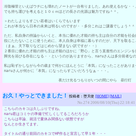
冷陰極管といえばウチにも壊れたノートが一台有りました。あれ使えるかな・・
でも持ち運びを考えると１０ｃｍほどの長さの光源は魅力ですね＾＾。
＞わたしよりもすごい若者はいくらでもいます
これが本当なら日本の未来は明るいのですが・・多分これはご謙遜でしょう＾＾
ただ、私自身の持論からいくと、本当に優れた才能の持ち主は自分の才能を社会
役にたたないことに使うために、本人自身は幸福に暮らすのだが、天下を取るこ
（まぁ、天下取りなどはじめから望まない訳ですが・・）
２番目に優れた才能の持ち主は才能のほかに「野心」と言う直進性のエンジンを
脚光を浴びる存在になる・・というのがありますから、naruさんは多分前者な
私は恥ずかしながら今の歳まで何かにほんとうに「本気」になったことがありま
naruさんが何かに「本気」になったらすごいだろうなぁ・・・。
　　　　　　　　　　　　　　　夜だけ光るつもりがいつの間にやら　昼行灯　　
お久！やっとできました！
投稿者：堕天使
[HOME]
[MAIL]
No.274 2006/08/10(Thu) 22:18:41
こちらのカキコは久しぶりですね。
naru君はコミケの準備で忙しくしてるころだろうか
こちらは卒論、就活で夏休み関係ない状態ですが
なんとか生きてます。
タイトルの通り前回のカキコでHP作ると宣言して早１年・・・