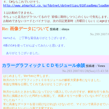
４、C#ならこれでいけそう。
http://www.atmarkit.co.jp/fdotnet/dotnettips/018loadbmp/loadbm
１はお勧めできません。
今ちょっと足元がグラついてるので 皆様に期待しつつこのくらいで失礼します
お勧めできないコードとバイナリは、次の日記更新時（月曜日くらい）にageま
Re: 画像データについて
投稿者：shinya
No.299 2007/
naruさん　ご丁寧な返信ありがとうございます。
4番のC#を使ってがんばってみたいと思います。　
　ありがとうございました。
カラーグラフィックＬＣＤモジュール余談
投稿者：Vertex
No.293 2007/01/28(Sun) 15:43:58
はじめまして。Vertexと申します。
秋月のカラーグラフィックＬＣＤモジュールの解析大変参考になりました。
有益な情報を公開してくれてありがとうございます。
秋月から出たときから気になってひとつ購入していたのですが、解析を行う余力
秋月に掲載されていたPDFから推測して、画素メモリーが乗っていないﾀｲﾌﾟだ
でしたね＾＾；
常に高速なデーターを送り続けなければいけないので、マイコンで表示させてい
処理が行えないという面で大変ですね。