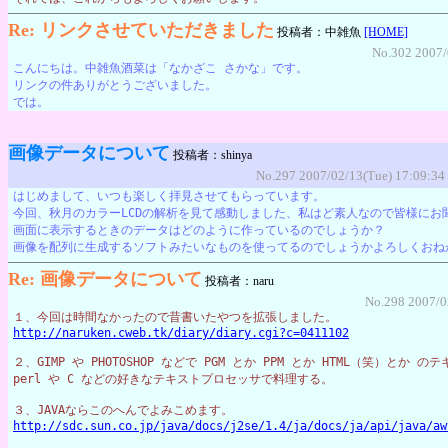
Re: リンクさせていただきました
投稿者：中雑魚
[HOME]
No.302 2007/
こんにちは。中雑魚酒菜は「なかざこ さかな」です。
リンクの件ありがとうございました。
では。
画像データについて
投稿者：shinya
No.297 2007/02/13(Tue) 17:09:34
はじめまして、いつも楽しく拝見させてもらっています。
今回、秋月のカラーLCDの解析を見て感動しました、私はど素人なので皆様にお
画面に表示するときのデータはどのように作っているのでしょうか？
画像を配列に生成するソフトみたいなものを使ってるのでしょうかよろしくおね
Re: 画像データについて
投稿者：naru
No.298 2007/0
１、今回は時間なかったので昔書いたやつを拡張しました。
http://naruken.cweb.tk/diary/diary.cgi?c=0411102
２、GIMP や PHOTOSHOP などで PGM とか PPM とか HTML（笑）とか
perl や C などの好きなテキストプロセッサで料理する。
３、JAVAならこのへんでよみこめます。
http://sdc.sun.co.jp/java/docs/j2se/1.4/ja/docs/ja/api/java/aw