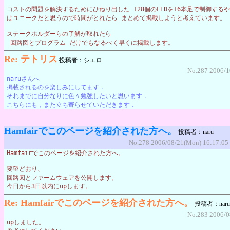
コストの問題を解決するためにひねり出した 128個のLEDを16本足で制御する
はユニークだと思うので時間がとれたら まとめて掲載しようと考えています。
ステークホルダーらの了解が取れたら
 回路図とプログラム だけでもなるべく早くに掲載します。
Re: テトリス
投稿者：シエロ
No.287 2006/1
naruさんへ
掲載されるのを楽しみにしてます．
それまでに自分なりに色々勉強したいと思います．
こちらにも，また立ち寄らせていただきます．
Hamfairでこのページを紹介された方へ。
投稿者：naru
No.278 2006/08/21(Mon) 16:17:05
Hamfairでこのページを紹介された方へ。
要望どおり、
回路図とファームウェアを公開します。
今日から3日以内にupします。
Re: Hamfairでこのページを紹介された方へ。
投稿者：naru
No.283 2006/0
upしました。