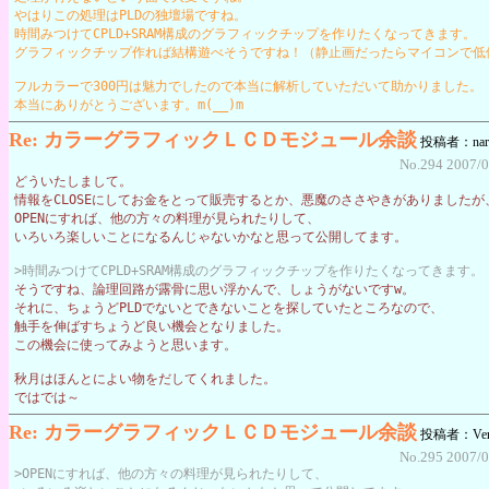
やはりこの処理はPLDの独壇場ですね。
時間みつけてCPLD+SRAM構成のグラフィックチップを作りたくなってきます。
グラフィックチップ作れば結構遊べそうですね！（静止画だったらマイコンで低
フルカラーで300円は魅力でしたので本当に解析していただいて助かりました。
本当にありがとうございます。m(__)m
Re: カラーグラフィックＬＣＤモジュール余談
投稿者：nar
No.294 2007/0
どういたしまして。
情報をCLOSEにしてお金をとって販売するとか、悪魔のささやきがありましたが
OPENにすれば、他の方々の料理が見られたりして、
いろいろ楽しいことになるんじゃないかなと思って公開してます。
>時間みつけてCPLD+SRAM構成のグラフィックチップを作りたくなってきます。
そうですね、論理回路が露骨に思い浮かんで、しょうがないですw。
それに、ちょうどPLDでないとできないことを探していたところなので、
触手を伸ばすちょうど良い機会となりました。
この機会に使ってみようと思います。
秋月はほんとによい物をだしてくれました。
ではでは～
Re: カラーグラフィックＬＣＤモジュール余談
投稿者：Vert
No.295 2007/0
>OPENにすれば、他の方々の料理が見られたりして、