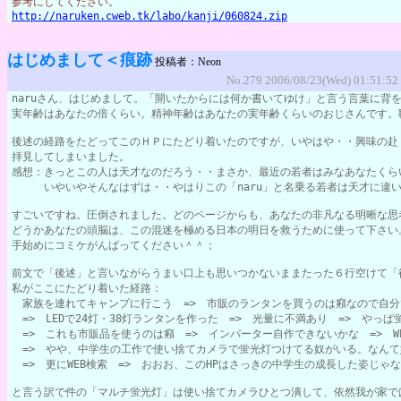
参考にしてください。
http://naruken.cweb.tk/labo/kanji/060824.zip
はじめまして＜痕跡
投稿者：Neon
No.279 2006/08/23(Wed) 01:51:52
naruさん、はじめまして。「開いたからには何か書いてゆけ」と言う言葉に背
実年齢はあなたの倍くらい。精神年齢はあなたの実年齢くらいのおじさんです。
後述の経路をたどってこのＨＰにたどり着いたのですが、いやはや・・興味の赴
拝見してしまいました。
感想：きっとこの人は天才なのだろう・・まさか、最近の若者はみなあなたくら
　　　いやいやそんなはずは・・やはりこの「naru」と名乗る若者は天才に違
すごいですね。圧倒されました。どのページからも、あなたの非凡なる明晰な思
どうかあなたの頭脳は、この混迷を極める日本の明日を救うために使って下さい
手始めにコミケがんばってください＾＾；
前文で「後述」と言いながらうまい口上も思いつかないままたった６行空けて「
私がここにたどり着いた経路：
　家族を連れてキャンプに行こう　=>　市販のランタンを買うのは癪なので自分
　=>　LEDで24灯・38灯ランタンを作った　=>　光量に不満あり　=>　やっ
　=>　これも市販品を使うのは癪　=>　インバーター自作できないかな　=>　W
　=>　やや、中学生の工作で使い捨てカメラで蛍光灯つけてる奴がいる。なんて
　=>　更にWEB検索　=>　おおお、このHPはさっきの中学生の成長した姿じゃ
と言う訳で件の「マルチ蛍光灯」は使い捨てカメラひとつ潰して、依然我が家で