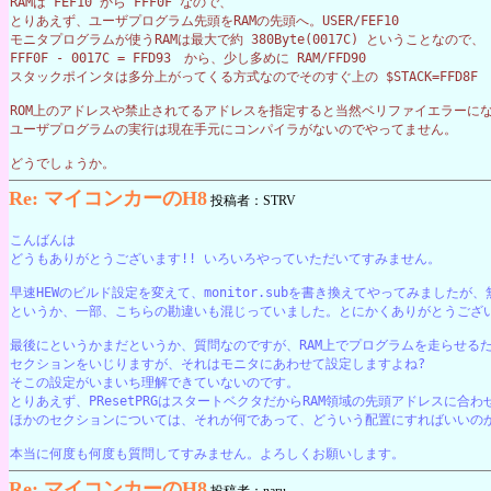
RAMは FEF10 から FFF0F なので、
とりあえず、ユーザプログラム先頭をRAMの先頭へ。USER/FEF10
モニタプログラムが使うRAMは最大で約 380Byte(0017C) ということなので、
FFF0F - 0017C = FFD93　から、少し多めに RAM/FFD90
スタックポインタは多分上がってくる方式なのでそのすぐ上の $STACK=FFD8F
ROM上のアドレスや禁止されてるアドレスを指定すると当然ベリファイエラーに
ユーザプログラムの実行は現在手元にコンパイラがないのでやってません。
どうでしょうか。
Re: マイコンカーのH8
投稿者：STRV
こんばんは
どうもありがとうございます!! いろいろやっていただいてすみません。
早速HEWのビルド設定を変えて、monitor.subを書き換えてやってみました
というか、一部、こちらの勘違いも混じっていました。とにかくありがとうござ
最後にというかまだというか、質問なのですが、RAM上でプログラムを走らせる
セクションをいじりますが、それはモニタにあわせて設定しますよね?
そこの設定がいまいち理解できていないのです。
とりあえず、PResetPRGはスタートベクタだからRAM領域の先頭アドレスに
ほかのセクションについては、それが何であって、どういう配置にすればいいの
本当に何度も何度も質問してすみません。よろしくお願いします。
Re: マイコンカーのH8