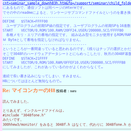
cnt=seminar_sample_downh83h.htm&fp=/support/seminar/child_fold
にあるもので、通信ソフトは同ページのHtermです。
でその中のreadmeによると、リンケージサブコマンドファイルというのを書き
-----------------------------------------
DEFINE   $STACK=FFFF00
　ユーザプログラムの初期SP値の指定です。ユーザプログラムの初期SPを16進
START    VECTOR/0,ROM/100,RAM/20FF24,USER/200000,SCI/FFFFB0
　各種メモリ・エリアの番地の指定です。 組み込み型モニタが使用するROM/RAM
Ｍ Byteとして番地を指定しなければなりません。
-----------------------------------------
というところが一番間違っていると思われるのです。(残りはチップの選択とかだ
そこで3048Fのハードウェアデータシートとにらめっこしたり、秋月の3048F
DEFINE   $STACK=21FFFF
START    VECTOR/0,ROM/100,RAM/0FFEF10,USER/200000,SCI/FFFFB8
にしてみましたが、これがあっているのかがよくわからなくて…
連続で長い書き込みになってしまい、すみません。
H8についてはほとんど無知なもので…
Re: マイコンカーのH8
投稿者：naru
読んでみました。
とりあえず、インクルードファイルは,
#include "3048fone.h" 
みたいです。
300hhew3/monitor/ をみると 3048f.h はなくて、代わりに 3048fone.