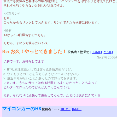
最低でも夏休みと春休みの年2回は新しいコンテンツをupするゾと考えてたけど
それすら巧くやらないと難しい状況ですよ。
>相互リンク
おｋ。
こっちからもリンクしておきます、リンクできたら挨拶に伺います。
>帰省
13から2,3日帰省するつもり。
んぢゃ、そのうち飲みにいくべ。
Re: お久！やっとできました！
投稿者：堕天使
[HOME]
[MAIL]
No.276 2006/
了解でーす。お待ちしてます
> HTML原理主義としては突っ込み所満載だけど、
> ウチもひとのことを言えるようなソースではないし、
> 最近きりがないことが解ったので黙っておきます。
いえいえ、うちのサイトは作る時間もあまりなかったこともあって
ビルダーで作ったのでどんどんつっこんでくれ。
まあ、それなりに頑張って更新してくんで、たまには覗きにきてくれ
マイコンカーのH8
投稿者：strv
[HOME]
[MAIL]