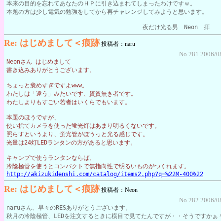
本来の目的を忘れてあなたのＨＰに引き込まれてしまったわけですｗ。
本題の方は少し電気の勉強をしてから再チャレンジしてみようと思います。
　　　　　　　　　　　　　　　　　　　　　　　夜だけ光る男　Neon　拝
Re: はじめまして＜痕跡
投稿者：naru
No.281 2006/0
Neonさん はじめまして
書き込みありがとうございます。
ちょっと褒めすぎですよwww。
わたしは「違う」みたいです、資質無き者です。
わたしよりもすごい若者はいくらでもいます。
本題のほうですが、
使い捨てカメラを使った蛍光灯はあまり明るくないです。
照らすというより、蛍光管がぼうっと光る感じです。
光量は24灯LEDランタンの方があると思います。
キャンプで使うランタンならば、
冷陰極菅を使うとコンパクトで無指向性で明るいものがつくれます。
http://akizukidenshi.com/catalog/items2.php?q=%22M-400%22
Re: はじめまして＜痕跡
投稿者：Neon
No.282 2006/0
naruさん、早々のRESありがとうございます。
秋月の冷陰極管、LEDを注文するときに横目で見てたんですが・・そうですかぁ