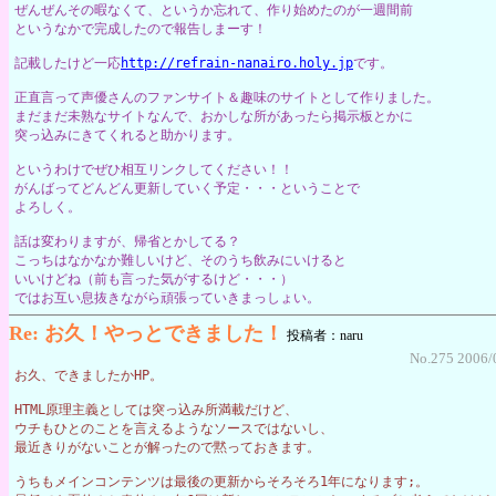
ぜんぜんその暇なくて、というか忘れて、作り始めたのが一週間前
というなかで完成したので報告しまーす！
記載したけど一応
http://refrain-nanairo.holy.jp
です。
正直言って声優さんのファンサイト＆趣味のサイトとして作りました。
まだまだ未熟なサイトなんで、おかしな所があったら掲示板とかに
突っ込みにきてくれると助かります。
というわけでぜひ相互リンクしてください！！
がんばってどんどん更新していく予定・・・ということで
よろしく。
話は変わりますが、帰省とかしてる？
こっちはなかなか難しいけど、そのうち飲みにいけると
いいけどね（前も言った気がするけど・・・）
ではお互い息抜きながら頑張っていきまっしょい。
Re: お久！やっとできました！
投稿者：naru
No.275 2006/
お久、できましたかHP。
HTML原理主義としては突っ込み所満載だけど、
ウチもひとのことを言えるようなソースではないし、
最近きりがないことが解ったので黙っておきます。
うちもメインコンテンツは最後の更新からそろそろ1年になります;。