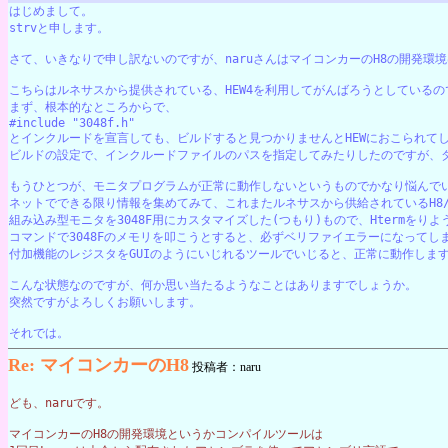
はじめまして。
strvと申します。
さて、いきなりで申し訳ないのですが、naruさんはマイコンカーのH8の開発環
こちらはルネサスから提供されている、HEW4を利用してがんばろうとしている
まず、根本的なところからで、
#include "3048f.h"
とインクルードを宣言しても、ビルドすると見つかりませんとHEWにおこられて
ビルドの設定で、インクルードファイルのパスを指定してみたりしたのですが、
もうひとつが、モニタプログラムが正常に動作しないというものでかなり悩んで
ネットでできる限り情報を集めてみて、これまたルネサスから供給されているH8/
組み込み型モニタを3048F用にカスタマイズした(つもり)もので、Htermをり
コマンドで3048Fのメモリを叩こうとすると、必ずベリファイエラーになってし
付加機能のレジスタをGUIのようにいじれるツールでいじると、正常に動作しま
こんな状態なのですが、何か思い当たるようなことはありますでしょうか。
突然ですがよろしくお願いします。
それでは。
Re: マイコンカーのH8
投稿者：naru
ども、naruです。
マイコンカーのH8の開発環境というかコンパイルツールは