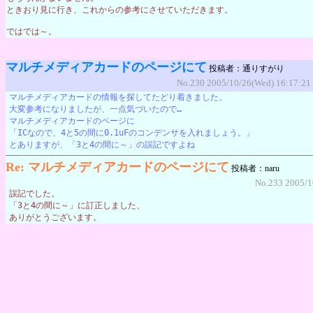
ときおり見に行き、これからの参考にさせていただきます。
ではでは～。
マルチメディアカードのページにて
投稿者：通りすがり
No.230 2005/10/26(Wed) 16:17:21
マルチメディアカードの情報を探してたどり着きました。
大変参考になりましたが、一点気づいたので…
マルチメディアカードのページに
「ICなので、4と5の間に0.1uFのコンデンサを入れましょう。」
とありますが、「3と4の間に～」の誤記ですよね
Re: マルチメディアカードのページにて
投稿者：naru
No.233 2005/1
誤記でした。
「3と4の間に～」に訂正しました、
ありがとうございます。