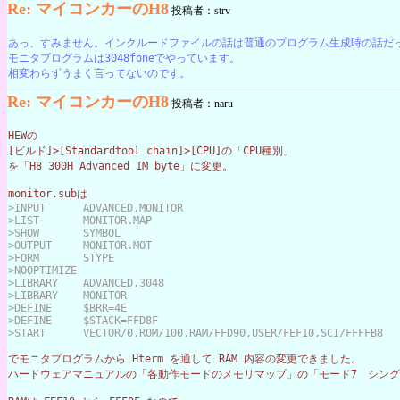
Re: マイコンカーのH8
投稿者：strv
あっ、すみません。インクルードファイルの話は普通のプログラム生成時の話だ
モニタプログラムは3048foneでやっています。
相変わらずうまく言ってないのです。
Re: マイコンカーのH8
投稿者：naru
HEWの
[ビルド]>[Standardtool chain]>[CPU]の「CPU種別」
を「H8 300H Advanced 1M byte」に変更。
monitor.subは
>INPUT      ADVANCED,MONITOR
>LIST       MONITOR.MAP
>SHOW       SYMBOL
>OUTPUT     MONITOR.MOT
>FORM       STYPE
>NOOPTIMIZE
>LIBRARY    ADVANCED,3048
>LIBRARY    MONITOR
>DEFINE     $BRR=4E
>DEFINE     $STACK=FFD8F
>START      VECTOR/0,ROM/100,RAM/FFD90,USER/FEF10,SCI/FFFFB8
でモニタプログラムから Hterm を通して RAM 内容の変更できました。
ハードウェアマニュアルの「各動作モードのメモリマップ」の「モード7　シン