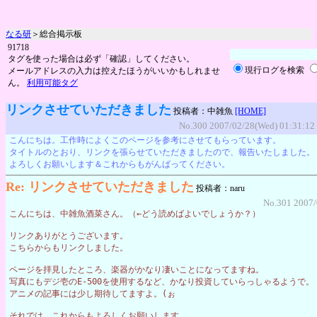
なる研
＞総合掲示板
91718
タグを使った場合は必ず「確認」してください。
現行ログを検索
メールアドレスの入力は控えたほうがいいかもしれませ
ん。
利用可能タグ
リンクさせていただきました
投稿者：中雑魚
[HOME]
No.300 2007/02/28(Wed) 01:31:12
こんにちは。工作時によくこのページを参考にさせてもらっています。
タイトルのとおり、リンクを張らせていただきましたので、報告いたしました。
よろしくお願いします＆これからもがんばってください。
Re: リンクさせていただきました
投稿者：naru
No.301 2007/
こんにちは、中雑魚酒菜さん。（←どう読めばよいでしょうか？）
リンクありがとうございます。
こちらからもリンクしました。
ページを拝見したところ、楽器がかなり凄いことになってますね。
写真にもデジ壱のE-500を使用するなど、かなり投資していらっしゃるようで。
アニメの記事には少し期待してますよ。(ぉ
それでは、これからもよろしくお願いします。