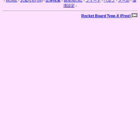
-
HOME
-
お知らせ(3/8)
-
記事検索
-
携帯用URL
-
フィード
-
ヘルプ
-
メール
-
環
境設定
-
Rocket Board Type-X (Free)