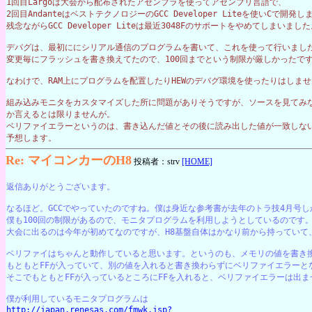
1回目Largoは大会から配布されたアセンブラを使ってアセンブリ言語で、
2回目AndanteはベストテクノロジーのGCC Developer Liteを使いCで開発
残念ながらGCC Developer Liteは最近3048Fのサポートをやめてしまいまし
デバグは、最初ににシリアル通信のプログラムを書いて、これを使って行いまし
変更毎にフラッシュを書き換えてたので、100回までという制限が厳しかったで
なわけで、RAM上にプログラムを配置したりHEWのデバグ環境を使ったりはしま
組み込みモニタをカスタマイズした所に問題がありそうですが、ソースを見てみ
か言えるとは限りませんが。
ベリファイエラーというのは、書き込んだ値とその後に読み出した値が一致しな
予想します。
Re: マイコンカーのH8
投稿者：strv
[HOME]
返信ありがとうございます。
なるほど。GCCでやっていたのですね。僕は身近な参考書が去年のトラ技4月号し
僕も100回の制限があるので、モニタプログラムを利用しようとしているのです
大会に出るのは今年が初めてなのですが、H8基盤自体はかなり前から持っていて、
ベリファイはちゃんと動作していると思います。というのも、メモリの値を書き
もともとFFが入っていて、別の値を入れると書き換わらずにベリファイエラーと
そこでもともとFFが入っているところにFFを入れると、ベリファイエラーは出ま
僕が利用しているモニタプログラムは
http://japan.renesas.com/fmwk.jsp?