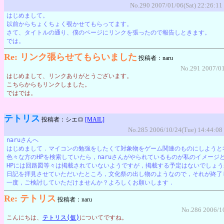
No.290 2007/01/06(Sat) 22:26:11
はじめまして。
以前からちょくちょく覗かせてもらってます。
さて、タイトルの通り、僕のページにリンクを張ったので報告しときます。
では。
Re: リンク張らせてもらいました
投稿者：naru
No.291 2007/0
はじめまして、リンクありがとうございます。
こちらからもリンクしました。
ではでは。
テトリス
投稿者：シエロ
[MAIL]
No.285 2006/10/24(Tue) 14:44:08
naruさんへ
はじめまして．マイコンの勉強をしたくて対象物をゲーム関連のものにしようと
色々な方のHPを検索していたら，naruさんがやられているものが私のイメージ
HPには回路図等々は掲載されていないようですが，掲載する予定はないでしょう
日記を拝見させていただいたところ，文化祭の出し物のようなので，それが終了
一度，ご検討していただけませんか？よろしくお願いします．
Re: テトリス
投稿者：naru
No.286 2006/1
こんにちは、
テトリス(仮)
についてですね。