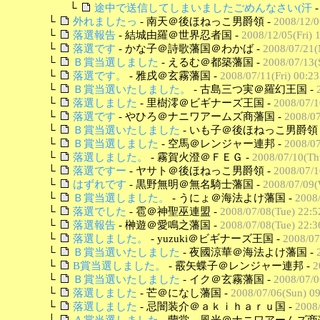
└
途中で送信してしまいましたごめんなさい(汗
└
外れましたっ
- 南天＠後ほねっこ男爵領 -
2008/12/0
└
落選報告
- 結城由羅＠世界忍者国 -
2008/12/05(Fri) 
└
落選です
- かな子＠詩歌藩国＠わかば -
2008/07/21(
└
Ｂ賞当選しました
- えるむ＠都築藩国 -
2008/07/13(
└
落選です。
- 雅戌＠玄霧藩国 -
2008/07/11(Fri) 00:23
└
Ｂ賞当選いたしました。
- 古島三つ実＠羅幻王国 -
└
落選しました
- 里樹澪＠ビギナーズ王国 -
2008/07/1
└
落選です
- やひろ＠ナニワアームズ商藩国 -
2008/07
└
Ｂ賞当選いたしました
- いも子＠後ほねっこ男爵領 
└
Ｂ賞当選しました
- 空馬＠レンジャー連邦 -
2008/07
└
落選しました。
- 霧賀火澄＠ＦＥＧ -
2008/07/10(Th
└
落選ですー
- ヤサト＠後ほねっこ男爵領 -
2008/07/1
└
はずれです
- 黒野無明＠無名騎士藩国 -
2008/07/09(
└
Ｂ賞当選しました。
- うにょ＠海法よけ藩国 -
2008
└
落選でした
- 雹＠神聖巫連盟 -
2008/07/08(Tue) 22:5
└
落選報告
- 榊遊＠愛鳴之藩国 -
2008/07/08(Tue) 22:3
└
落選しました。
- yuzuki＠ビギナーズ王国 -
2008/07
└
Ｂ賞当選いたしました
- 夜國涼華＠海法よけ藩国 -
└
B賞当選しました。
- 霰矢蝶子＠レンジャー連邦 -
2
└
Ｂ賞当選いたしました
- イク＠玄霧藩国 -
2008/07/0
└
落選しました
- 芒＠になし藩国 -
2008/07/06(Sun) 09
└
落選しました
- 忌闇装介＠ａｋｉｈａｒｕ国 -
2008/
└
Ａ賞当選しました
- 蘭堂 風光＠ナニワアームズ商