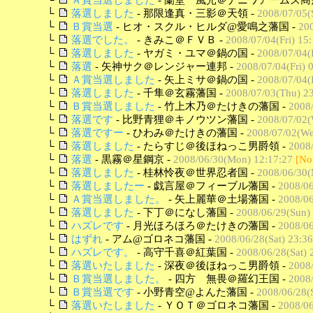
└
落選しました
- 那限逢真・三影＠天領 -
2008/07/05(
└
Ｂ賞当選
- ヒオ・スクル・ヒルダ@愛鳴之藩国 -
200
└
落選でした。
- きみこ＠ＦＶＢ -
2008/07/04(Fri) 15
└
落選しました
- ヤガミ・ユマ＠鍋の国 -
2008/07/04(F
└
落選
- 矢神サク＠レンジャー連邦 -
2008/07/04(Fri) 
└
Ａ賞当選しました
- 矢上ミサ＠鍋の国 -
2008/07/04(F
└
落選しました
- 千隼＠玄霧藩国 -
2008/07/03(Thu) 2
└
Ｂ賞当選しました
- 竹上木乃＠たけきの藩国 -
2008/
└
落選です
- 比野青狸＠キノウツン藩国 -
2008/07/02(
└
落選ですー
- ひわみ＠たけきの藩国 -
2008/07/02(We
└
落選しました
- たらすじ＠後ほねっこ男爵領 -
2008/
└
落選
- 黒霧＠星鋼京 -
2008/06/30(Mon) 12:17:27
[No
└
落選しました
- 桂林怜夜＠世界忍者国 -
2008/06/30(
└
落選しましたー
- 戯言屋＠フィーブル藩国 -
2008/06
└
Ａ賞当選しました。
- 矢上麗華＠土場藩国 -
2008/06
└
落選しました
- 下丁＠になし藩国 -
2008/06/29(Sun)
└
ハズレです
- 月光ほろほろ＠たけきの藩国 -
2008/06
└
はずれ
- アム@ゴロネコ藩国 -
2008/06/28(Sat) 23:36
└
ハズレです。
- 高守千喜＠紅葉国 -
2008/06/28(Sat) 
└
落選いたしました
- 深夜＠後ほねっこ男爵領 -
2008/
└
Ｂ賞当選しました。
- 四方 無畏＠羅幻王国 -
2008/
└
Ｂ賞当選です
- 小野青空@よんた藩国 -
2008/06/28(S
└
落選いたしました
- ＹＯＴ＠ゴロネコ藩国 -
2008/06