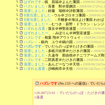
└
はずれです
- 槙 昌福＠よんた藩国 -
2008/06/28(Sat
└
ハズレました
- 吾妻 勲＠星鋼京 -
2008/06/27(Fri) 
└
落選しました
- 鈴藤 瑞樹＠詩歌藩国 -
2008/06/26(
└
B賞当選しました
- ウル＠ゴロネコ藩国 -
2008/06/26
└
B賞当選しました。
- 不離参＠海法よけ藩国 わかば 
└
落選しましたー
- むつき・萩野・ドラケン：レンジ
└
いずれも当選
- 藻女＠神聖巫連盟 -
2008/06/25(Wed)
└
はずれましたー。
- みぽりん＠神聖巫連盟 -
2008/06
└
ハズレです
- 相葉 翔＠アウトウェイ -
2008/06/25(W
└
ハズレ～
- 銀内 ユウ＠鍋の国 -
2008/06/25(Wed) 2
└
ハズレです
- でいだらのっぽ＠たけきの藩国 -
2008
└
落選しました
- 多岐川佑華＠たけきの藩国 -
2008/06
└
落選しました
- 久遠寺 那由他＠ナニワアームズ商藩
└
ハズレです
- 二郎真君＠たけきの藩国 -
2008/06/24(
└
落選しました
- あんどーなつ＠天領 -
2008/06/24(Tu
└
いずれも落選
- 沙崎絢市＠天領 -
2008/06/24(Tue) 13
ハズレです
(No.133 への返信) - で
○26-00723-01：でいだらのっぽ：たけきの
○落選