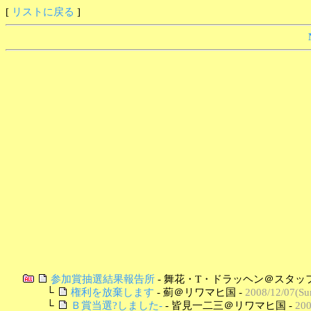
[
リストに戻る
]
参加賞抽選結果報告所
- 舞花・T・ドラッヘン＠スタッフ
└
権利を放棄します
- 薊＠リワマヒ国 -
2008/12/07(Su
└
Ｂ賞当選?しました-
- 皆見一二三＠リワマヒ国 -
200