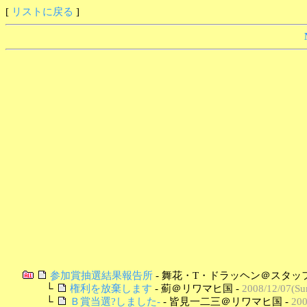
[
リストに戻る
]
参加賞抽選結果報告所
- 舞花・T・ドラッヘン＠スタッフ
└
権利を放棄します
- 薊＠リワマヒ国 -
2008/12/07(Su
└
Ｂ賞当選?しました-
- 皆見一二三＠リワマヒ国 -
200