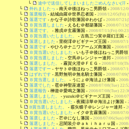
└
途中で送信してしまいましたごめんなさい(汗
└
外れましたっ
- 南天＠後ほねっこ男爵領 -
2008/12/0
└
落選報告
- 結城由羅＠世界忍者国 -
2008/12/05(Fri) 
└
落選です
- かな子＠詩歌藩国＠わかば -
2008/07/21(
└
Ｂ賞当選しました
- えるむ＠都築藩国 -
2008/07/13(
└
落選です。
- 雅戌＠玄霧藩国 -
2008/07/11(Fri) 00:23
└
Ｂ賞当選いたしました。
- 古島三つ実＠羅幻王国 -
└
落選しました
- 里樹澪＠ビギナーズ王国 -
2008/07/1
└
落選です
- やひろ＠ナニワアームズ商藩国 -
2008/07
└
Ｂ賞当選いたしました
- いも子＠後ほねっこ男爵領 
└
Ｂ賞当選しました
- 空馬＠レンジャー連邦 -
2008/07
└
落選しました。
- 霧賀火澄＠ＦＥＧ -
2008/07/10(Th
└
落選ですー
- ヤサト＠後ほねっこ男爵領 -
2008/07/1
└
はずれです
- 黒野無明＠無名騎士藩国 -
2008/07/09(
└
Ｂ賞当選しました。
- うにょ＠海法よけ藩国 -
2008
└
落選でした
- 雹＠神聖巫連盟 -
2008/07/08(Tue) 22:5
└
落選報告
- 榊遊＠愛鳴之藩国 -
2008/07/08(Tue) 22:3
└
落選しました。
- yuzuki＠ビギナーズ王国 -
2008/07
└
Ｂ賞当選いたしました
- 夜國涼華＠海法よけ藩国 -
└
B賞当選しました。
- 霰矢蝶子＠レンジャー連邦 -
2
└
Ｂ賞当選いたしました
- イク＠玄霧藩国 -
2008/07/0
└
落選しました
- 芒＠になし藩国 -
2008/07/06(Sun) 09
└
落選しました
- 忌闇装介＠ａｋｉｈａｒｕ国 -
2008/
└
Ａ賞当選しました
- 蘭堂 風光＠ナニワアームズ商