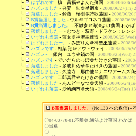
└
はずれです
- 槙 昌福＠よんた藩国 -
2008/06/28(Sat
└
ハズレました
- 吾妻 勲＠星鋼京 -
2008/06/27(Fri) 
└
落選しました
- 鈴藤 瑞樹＠詩歌藩国 -
2008/06/26(
└
B賞当選しました
- ウル＠ゴロネコ藩国 -
2008/06/26
└
B賞当選しました。
- 不離参＠海法よけ藩国 わかば 
└
落選しましたー
- むつき・萩野・ドラケン：レンジ
└
いずれも当選
- 藻女＠神聖巫連盟 -
2008/06/25(Wed)
└
はずれましたー。
- みぽりん＠神聖巫連盟 -
2008/06
└
ハズレです
- 相葉 翔＠アウトウェイ -
2008/06/25(W
└
ハズレ～
- 銀内 ユウ＠鍋の国 -
2008/06/25(Wed) 2
└
ハズレです
- でいだらのっぽ＠たけきの藩国 -
2008
└
落選しました
- 多岐川佑華＠たけきの藩国 -
2008/06
└
落選しました
- 久遠寺 那由他＠ナニワアームズ商藩
└
ハズレです
- 二郎真君＠たけきの藩国 -
2008/06/24(
└
落選しました
- あんどーなつ＠天領 -
2008/06/24(Tu
└
いずれも落選
- 沙崎絢市＠天領 -
2008/06/24(Tue) 13
B賞当選しました。
(No.133 への返信)
〇04-00770-01:不離参:海法よけ藩国 わかば
〇当選
〇