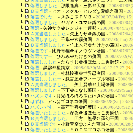
└
落選しました
- 那限逢真・三影＠天領 -
2008/07/05(
└
Ｂ賞当選
- ヒオ・スクル・ヒルダ@愛鳴之藩国 -
200
└
落選でした。
- きみこ＠ＦＶＢ -
2008/07/04(Fri) 15
└
落選しました
- ヤガミ・ユマ＠鍋の国 -
2008/07/04(F
└
落選
- 矢神サク＠レンジャー連邦 -
2008/07/04(Fri) 
└
Ａ賞当選しました
- 矢上ミサ＠鍋の国 -
2008/07/04(F
└
落選しました
- 千隼＠玄霧藩国 -
2008/07/03(Thu) 2
└
Ｂ賞当選しました
- 竹上木乃＠たけきの藩国 -
2008/
└
落選です
- 比野青狸＠キノウツン藩国 -
2008/07/02(
└
落選ですー
- ひわみ＠たけきの藩国 -
2008/07/02(We
└
落選しました
- たらすじ＠後ほねっこ男爵領 -
2008/
└
落選
- 黒霧＠星鋼京 -
2008/06/30(Mon) 12:17:27
[No
└
落選しました
- 桂林怜夜＠世界忍者国 -
2008/06/30(
└
落選しましたー
- 戯言屋＠フィーブル藩国 -
2008/06
└
Ａ賞当選しました。
- 矢上麗華＠土場藩国 -
2008/06
└
落選しました
- 下丁＠になし藩国 -
2008/06/29(Sun)
└
ハズレです
- 月光ほろほろ＠たけきの藩国 -
2008/06
└
はずれ
- アム@ゴロネコ藩国 -
2008/06/28(Sat) 23:36
└
ハズレです。
- 高守千喜＠紅葉国 -
2008/06/28(Sat) 
└
落選いたしました
- 深夜＠後ほねっこ男爵領 -
2008/
└
Ｂ賞当選しました。
- 四方 無畏＠羅幻王国 -
2008/
└
Ｂ賞当選です
- 小野青空@よんた藩国 -
2008/06/28(S
└
落選いたしました
- ＹＯＴ＠ゴロネコ藩国 -
2008/06