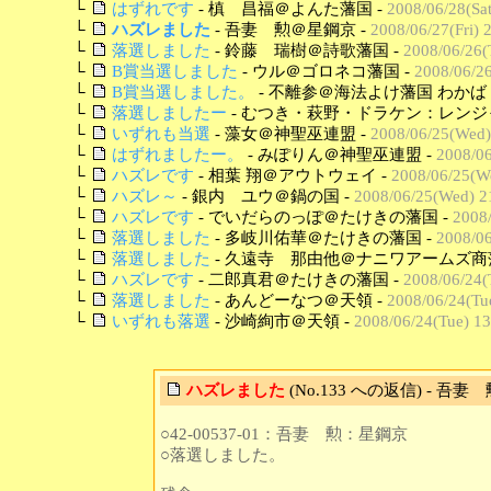
└
はずれです
- 槙 昌福＠よんた藩国 -
2008/06/28(Sat
└
ハズレました
- 吾妻 勲＠星鋼京 -
2008/06/27(Fri) 
└
落選しました
- 鈴藤 瑞樹＠詩歌藩国 -
2008/06/26(
└
B賞当選しました
- ウル＠ゴロネコ藩国 -
2008/06/26
└
B賞当選しました。
- 不離参＠海法よけ藩国 わかば 
└
落選しましたー
- むつき・萩野・ドラケン：レンジ
└
いずれも当選
- 藻女＠神聖巫連盟 -
2008/06/25(Wed)
└
はずれましたー。
- みぽりん＠神聖巫連盟 -
2008/06
└
ハズレです
- 相葉 翔＠アウトウェイ -
2008/06/25(W
└
ハズレ～
- 銀内 ユウ＠鍋の国 -
2008/06/25(Wed) 2
└
ハズレです
- でいだらのっぽ＠たけきの藩国 -
2008
└
落選しました
- 多岐川佑華＠たけきの藩国 -
2008/06
└
落選しました
- 久遠寺 那由他＠ナニワアームズ商藩
└
ハズレです
- 二郎真君＠たけきの藩国 -
2008/06/24(
└
落選しました
- あんどーなつ＠天領 -
2008/06/24(Tu
└
いずれも落選
- 沙崎絢市＠天領 -
2008/06/24(Tue) 13
ハズレました
(No.133 への返信) - 吾
○42-00537-01：吾妻 勲：星鋼京
○落選しました。