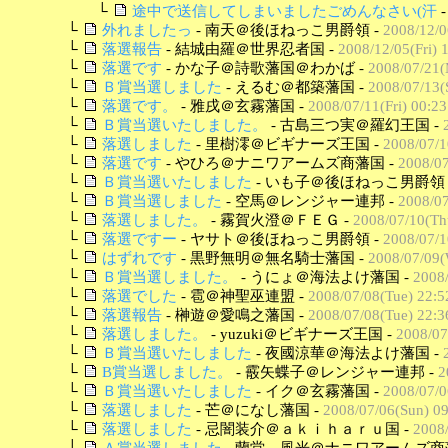
└
途中で送信してしまいましたごめんなさい(汗
└
外れましたっ
- 南天＠後ほねっこ男爵領 -
2008/12/0
└
落選報告
- 結城由羅＠世界忍者国 -
2008/12/05(Fri) 
└
落選です
- かな子＠詩歌藩国＠わかば -
2008/07/21(
└
Ｂ賞当選しました
- えるむ＠都築藩国 -
2008/07/13(
└
落選です。
- 雅戌＠玄霧藩国 -
2008/07/11(Fri) 00:23
└
Ｂ賞当選いたしました。
- 古島三つ実＠羅幻王国 -
└
落選しました
- 里樹澪＠ビギナーズ王国 -
2008/07/1
└
落選です
- やひろ＠ナニワアームズ商藩国 -
2008/07
└
Ｂ賞当選いたしました
- いも子＠後ほねっこ男爵領 
└
Ｂ賞当選しました
- 空馬＠レンジャー連邦 -
2008/07
└
落選しました。
- 霧賀火澄＠ＦＥＧ -
2008/07/10(Th
└
落選ですー
- ヤサト＠後ほねっこ男爵領 -
2008/07/1
└
はずれです
- 黒野無明＠無名騎士藩国 -
2008/07/09(
└
Ｂ賞当選しました。
- うにょ＠海法よけ藩国 -
2008
└
落選でした
- 雹＠神聖巫連盟 -
2008/07/08(Tue) 22:5
└
落選報告
- 榊遊＠愛鳴之藩国 -
2008/07/08(Tue) 22:3
└
落選しました。
- yuzuki＠ビギナーズ王国 -
2008/07
└
Ｂ賞当選いたしました
- 夜國涼華＠海法よけ藩国 -
└
B賞当選しました。
- 霰矢蝶子＠レンジャー連邦 -
2
└
Ｂ賞当選いたしました
- イク＠玄霧藩国 -
2008/07/0
└
落選しました
- 芒＠になし藩国 -
2008/07/06(Sun) 09
└
落選しました
- 忌闇装介＠ａｋｉｈａｒｕ国 -
2008/
└
Ａ賞当選しました
- 蘭堂 風光＠ナニワアームズ商