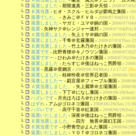
└
落選しました
- 那限逢真・三影＠天領 -
2008/07/05(
└
Ｂ賞当選
- ヒオ・スクル・ヒルダ@愛鳴之藩国 -
200
└
落選でした。
- きみこ＠ＦＶＢ -
2008/07/04(Fri) 15
└
落選しました
- ヤガミ・ユマ＠鍋の国 -
2008/07/04(F
└
落選
- 矢神サク＠レンジャー連邦 -
2008/07/04(Fri) 
└
Ａ賞当選しました
- 矢上ミサ＠鍋の国 -
2008/07/04(F
└
落選しました
- 千隼＠玄霧藩国 -
2008/07/03(Thu) 2
└
Ｂ賞当選しました
- 竹上木乃＠たけきの藩国 -
2008/
└
落選です
- 比野青狸＠キノウツン藩国 -
2008/07/02(
└
落選ですー
- ひわみ＠たけきの藩国 -
2008/07/02(We
└
落選しました
- たらすじ＠後ほねっこ男爵領 -
2008/
└
落選
- 黒霧＠星鋼京 -
2008/06/30(Mon) 12:17:27
[No
└
落選しました
- 桂林怜夜＠世界忍者国 -
2008/06/30(
└
落選しましたー
- 戯言屋＠フィーブル藩国 -
2008/06
└
Ａ賞当選しました。
- 矢上麗華＠土場藩国 -
2008/06
└
落選しました
- 下丁＠になし藩国 -
2008/06/29(Sun)
└
ハズレです
- 月光ほろほろ＠たけきの藩国 -
2008/06
└
はずれ
- アム@ゴロネコ藩国 -
2008/06/28(Sat) 23:36
└
ハズレです。
- 高守千喜＠紅葉国 -
2008/06/28(Sat) 
└
落選いたしました
- 深夜＠後ほねっこ男爵領 -
2008/
└
Ｂ賞当選しました。
- 四方 無畏＠羅幻王国 -
2008/
└
Ｂ賞当選です
- 小野青空@よんた藩国 -
2008/06/28(S
└
落選いたしました
- ＹＯＴ＠ゴロネコ藩国 -
2008/06