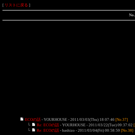
[
リストに戻る
]
N
ECOの話
- YOURHOUSE -
2011/03/03(Thu) 18:07:46
[No.37]
└
Re: ECOの話
- YOURHOUSE -
2011/03/22(Tue) 09:37:02
└
Re: ECOの話
- hashizo -
2011/03/04(Fri) 00:58:59
[No.38]