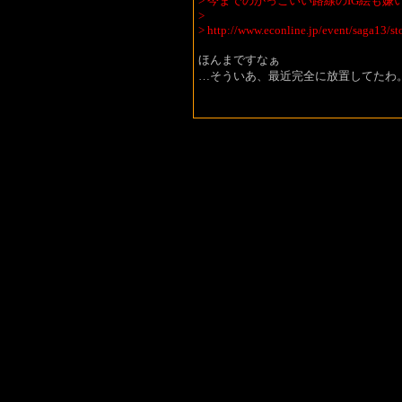
> 今までのかっこいい路線のIG絵も
>
>
http://www.econline.jp/event/saga13/st
ほんまですなぁ
…そういあ、最近完全に放置してたわ。