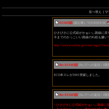
並べ替え: [
ツ
ECOの話
(親記事) - YOURHOUSE
ひさびさに公式絵がかぁいぃ路線に戻
今までのかっこいい路線のIG絵も嫌い
http://www.econline.jp/event/saga13/stor
Re: ECOの話
(No.37への返信 / 1階層
ECO本スレが2001突破しました。
Re: ECOの話
(No.37への返信 / 1階層) 
> ひさびさに公式絵がかぁいぃ路線に