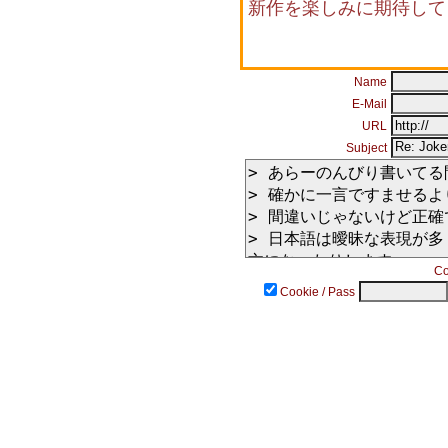
新作を楽しみに期待して
Name
E-Mail
URL
Subject
Co
Cookie / Pass