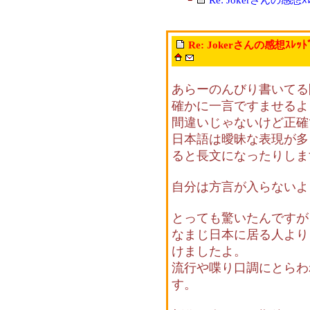
Re: Jokerさんの感想ｽﾚ
あらーのんびり書いてる
確かに一言ですませるよ
間違いじゃないけど正確
日本語は曖昧な表現が多
ると長文になったりしま
自分は方言が入らないよ
とっても驚いたんですが
なまじ日本に居る人より
けましたよ。
流行や喋り口調にとらわ
す。