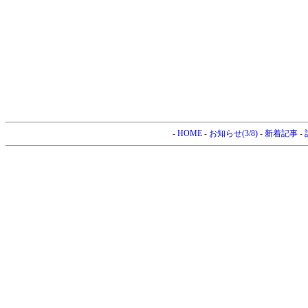
-
HOME
-
お知らせ(3/8)
-
新着記事
-