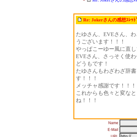
Re: Jokerさんの感想ｽﾚ
たゆさん、EVEさん、
うございます！！！
やっぱこーゆー風に直し
EVEさん、さっそく使
どうもです！
たゆさんもわざわざ辞書
す！！！
メッチャ感謝です！！！
これからも色々と変なと
ね！！！
Name
E-Mail
URL