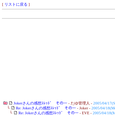
[
リストに戻る
]
Jokerさんの感想ｽﾚｯﾄﾞ その一
- たゆ管理人 -
2005/04/17(S
└
Re: Jokerさんの感想ｽﾚｯﾄﾞ その一
- Joker -
2005/04/18(M
└
Re: Jokerさんの感想ｽﾚｯﾄﾞ その一
- EVE -
2005/04/18(M