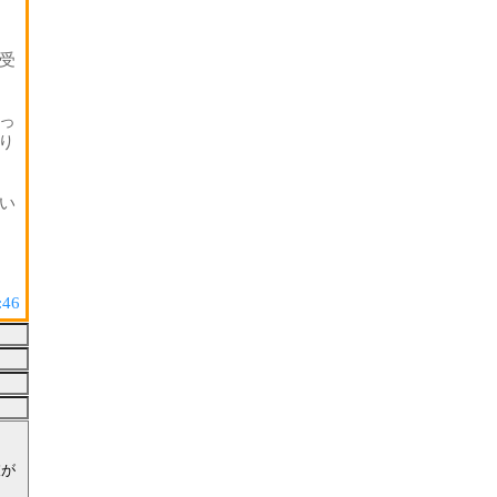
受
っ
り
い
:46