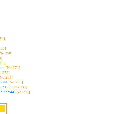
54]
256]
No.258]
0]
262]
:44
[No.271]
o.272]
[No.284]
32:44
[No.285]
5:41:33
[No.287]
 21:22:44
[No.290]