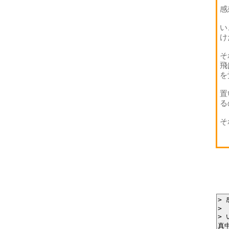
感
い
け
そ
飛
を
置
る
そ