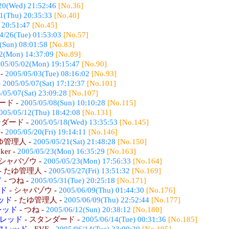
20(Wed) 21:52:46
[No.36]
1(Thu) 20:35:33
[No.40]
 20:51:47
[No.45]
4/26(Tue) 01:53:03
[No.57]
(Sun) 08:01:58
[No.83]
2(Mon) 14:37:09
[No.89]
05/05/02(Mon) 19:15:47
[No.90]
-
2005/05/03(Tue) 08:16:02
[No.93]
-
2005/05/07(Sat) 17:12:37
[No.101]
/05/07(Sat) 23:09:28
[No.107]
ード -
2005/05/08(Sun) 10:10:28
[No.115]
005/05/12(Thu) 18:42:08
[No.131]
ンダード -
2005/05/18(Wed) 13:35:53
[No.145]
 -
2005/05/20(Fri) 19:14:11
[No.146]
ゆ管理人 -
2005/05/21(Sat) 21:48:28
[No.150]
oker -
2005/05/23(Mon) 16:35:29
[No.163]
 シャバゾウ -
2005/05/23(Mon) 17:56:33
[No.164]
- たゆ管理人 -
2005/05/27(Fri) 13:51:32
[No.169]
ド
- つね -
2005/05/31(Tue) 20:25:18
[No.171]
ッド
- シャバゾウ -
2005/06/09(Thu) 01:44:30
[No.176]
ッド
- たゆ管理人 -
2005/06/09(Thu) 22:52:44
[No.177]
レッド
- つね -
2005/06/12(Sun) 20:38:12
[No.180]
スレッド
- スタンダード -
2005/06/14(Tue) 00:31:36
[No.185]
想スレッド
- EVE -
2005/06/14(Tue) 23:00:20
[No.195]