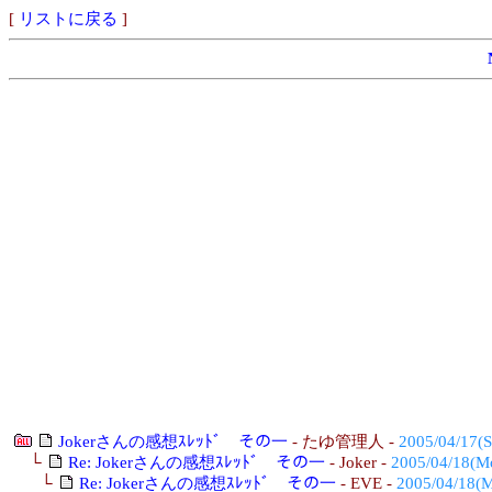
[
リストに戻る
]
Jokerさんの感想ｽﾚｯﾄﾞ その一
- たゆ管理人 -
2005/04/17(S
└
Re: Jokerさんの感想ｽﾚｯﾄﾞ その一
- Joker -
2005/04/18(M
└
Re: Jokerさんの感想ｽﾚｯﾄﾞ その一
- EVE -
2005/04/18(M