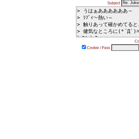
Subject
Co
Cookie / Pass