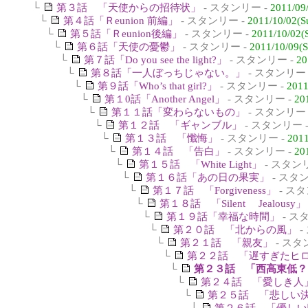
└
第３話 「天使からの招待状」
- スタンリー -
2011/09
└
第４話「Ｒeunion 前編」
- スタンリー -
2011/10/02(S
└
第５話「Ｒeunion後編」
- スタンリー -
2011/10/02(
└
第６話「天使の憂鬱」
- スタンリー -
2011/10/09(S
└
第７話「Do you see the light?」
- スタンリー -
20
└
第８話「一人ぼっちじゃない。」
- スタンリー 
└
第９話「Who’s that girl?」
- スタンリー -
2011
└
第１0話「Another Angel」
- スタンリー -
20
└
第１１話「変わらないもの」
- スタンリー 
└
第１２話 「ギャンブル」
- スタンリー 
└
第１３話 「懺悔」
- スタンリー -
2011
└
第１４話 「告白」
- スタンリー -
20
└
第１５話 「White Light」
- スタン
└
第１６話「あの日の果実」
- スタ
└
第１７話 「Forgiveness」
- スタ
└
第１８話 「Silent Jealousy」
└
第１９話「幸福な時間」
- ス
└
第２０話 「北からの風」
-
└
第２１話 「親友」
- スタ
└
第２２話 「遅すぎたヒ
└
第２３話 「西高東低？
└
第２４話 「愛しき人
└
第２５話 「悲しい
└
第２６話 「優しい