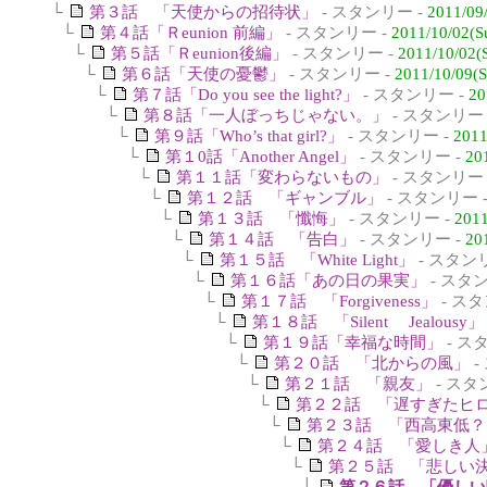
└
第３話 「天使からの招待状」
- スタンリー -
2011/09
└
第４話「Ｒeunion 前編」
- スタンリー -
2011/10/02(S
└
第５話「Ｒeunion後編」
- スタンリー -
2011/10/02(
└
第６話「天使の憂鬱」
- スタンリー -
2011/10/09(S
└
第７話「Do you see the light?」
- スタンリー -
20
└
第８話「一人ぼっちじゃない。」
- スタンリー 
└
第９話「Who’s that girl?」
- スタンリー -
2011
└
第１0話「Another Angel」
- スタンリー -
20
└
第１１話「変わらないもの」
- スタンリー 
└
第１２話 「ギャンブル」
- スタンリー 
└
第１３話 「懺悔」
- スタンリー -
2011
└
第１４話 「告白」
- スタンリー -
20
└
第１５話 「White Light」
- スタン
└
第１６話「あの日の果実」
- スタ
└
第１７話 「Forgiveness」
- スタ
└
第１８話 「Silent Jealousy」
└
第１９話「幸福な時間」
- ス
└
第２０話 「北からの風」
-
└
第２１話 「親友」
- スタ
└
第２２話 「遅すぎたヒ
└
第２３話 「西高東低？
└
第２４話 「愛しき人
└
第２５話 「悲しい
└
第２６話 「優しい