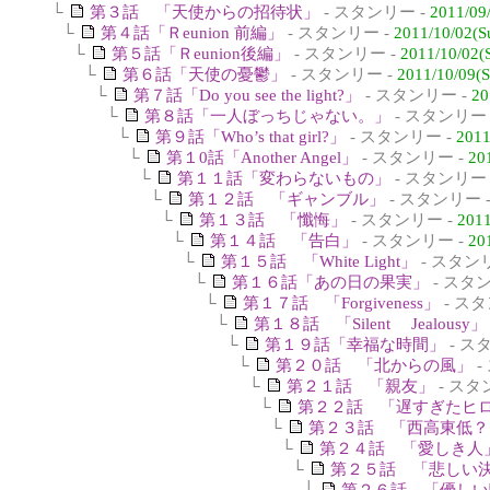
└
第３話 「天使からの招待状」
- スタンリー -
2011/09
└
第４話「Ｒeunion 前編」
- スタンリー -
2011/10/02(S
└
第５話「Ｒeunion後編」
- スタンリー -
2011/10/02(
└
第６話「天使の憂鬱」
- スタンリー -
2011/10/09(S
└
第７話「Do you see the light?」
- スタンリー -
20
└
第８話「一人ぼっちじゃない。」
- スタンリー 
└
第９話「Who’s that girl?」
- スタンリー -
2011
└
第１0話「Another Angel」
- スタンリー -
20
└
第１１話「変わらないもの」
- スタンリー 
└
第１２話 「ギャンブル」
- スタンリー 
└
第１３話 「懺悔」
- スタンリー -
2011
└
第１４話 「告白」
- スタンリー -
20
└
第１５話 「White Light」
- スタン
└
第１６話「あの日の果実」
- スタ
└
第１７話 「Forgiveness」
- スタ
└
第１８話 「Silent Jealousy」
└
第１９話「幸福な時間」
- ス
└
第２０話 「北からの風」
-
└
第２１話 「親友」
- スタ
└
第２２話 「遅すぎたヒ
└
第２３話 「西高東低？
└
第２４話 「愛しき人
└
第２５話 「悲しい
└
第２６話 「優しい