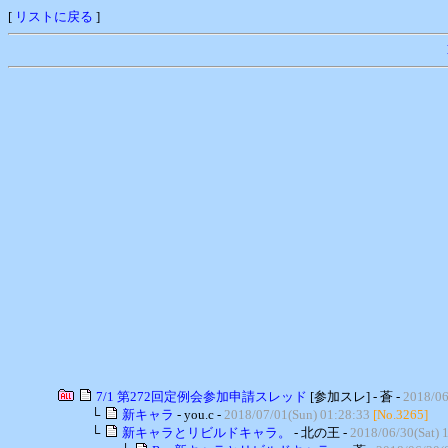
[
リストに戻る
]
7/1 第272回定例会参加申請スレッド
[参加スレ] - 蒼 -
2018/06
└
新キャラ
- you.c -
2018/07/01(Sun) 01:28:33
[No.3265]
└
新キャラとリビルドキャラ。
- 北の王 -
2018/06/30(Sat) 