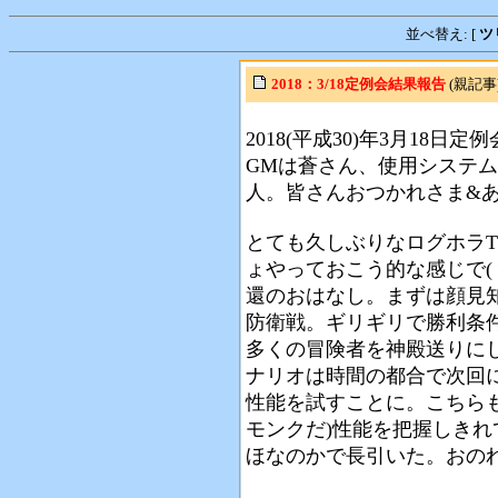
並べ替え: [
ツ
2018：3/18定例会結果報告
(親記事)
2018(平成30)年3月18
GMは蒼さん、使用システム
人。皆さんおつかれさま&
とても久しぶりなログホラT
ょやっておこう的な感じで(
還のおはなし。まずは顔見
防衛戦。ギリギリで勝利条
多くの冒険者を神殿送りに
ナリオは時間の都合で次回
性能を試すことに。こちら
モンクだ)性能を把握しき
ほなのかで長引いた。おの