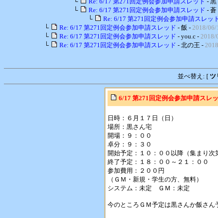
└
Re: 6/17 第271回定例会参加申請スレッド
- 黒
└
Re: 6/17 第271回定例会参加申請スレッド
- 蒼
└
Re: 6/17 第271回定例会参加申請スレッ
└
Re: 6/17 第271回定例会参加申請スレッド
- 飯 -
2018/06/
└
Re: 6/17 第271回定例会参加申請スレッド
- you.c -
2018/
└
Re: 6/17 第271回定例会参加申請スレッド
- 北の王 -
2018
並べ替え: [
ツ
6/17 第271回定例会参加申請スレ
日時：６月１７日（日）
場所：黒さん宅
開場：９：００
卓分：９：３０
開始予定：１０：００以降（集まり次
終了予定：１８：００～２１：００
参加費用：２００円
（ＧＭ・新規・学生の方、無料）
システム：未定 ＧＭ：未定
今のところＧＭ予定は黒さんか飯さん