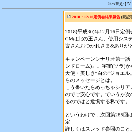
並べ替え: [
ツ
2018：12/16定例会結果報告
(親記事
2018(平成30)年12月16
GMは北の王さん、使用システ
皆さんおつかれさま&ありが
キャンペーンシナリオ第一話
ンドローム)』。宇宙(ソラ)
天使・美しき“白の”ジョエル
らのメッセージとは。
こう書いたらめっちゃシリア
のでご安心です。ていうか次
るのではと危惧する私です。
というわけで…次回第285回は
定
詳しくはスレッド参照のこと