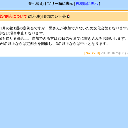
並べ替え: [
ツリー順に表示
|
投稿順に表示
]
回定例会について
(親記事) [参加スレ] - 蒼
11月の第1週の定例会ですが、黒さんが参加できないため文化会館となります
少ない場合中止となります。
館を借りる都合上、参加できる方は30日の夜までに書き込みをお願いします
が4名以上ならば定例会を開催し、3名以下ならば中止となります。
[No.3519]
2019/10/25(Fri) 