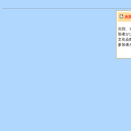
次
次回、
加者が
文化会
参加者