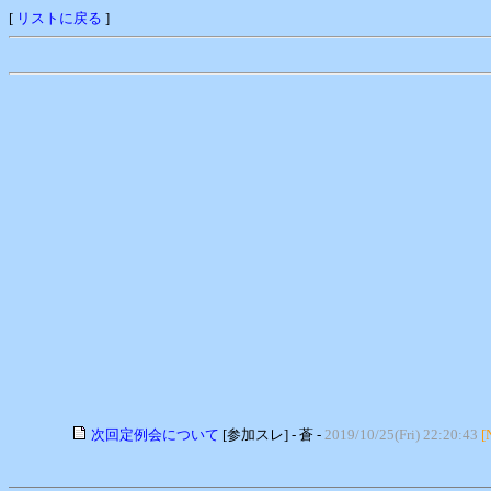
[
リストに戻る
]
次回定例会について
[参加スレ] - 蒼 -
2019/10/25(Fri) 22:20:43
[