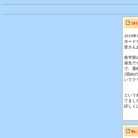
20
2019
ボード
皆さん
前半部
張先で
で、屋
2回め
いてク
という
てまし
詳しく
Re