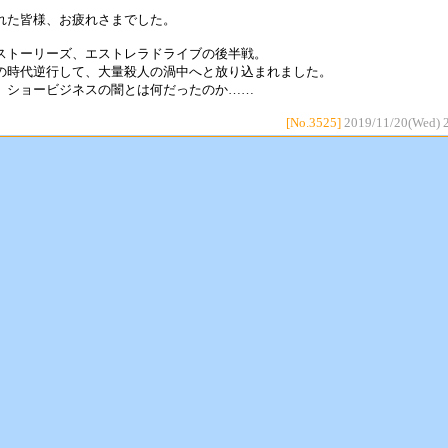
れた皆様、お疲れさまでした。
ストーリーズ、エストレラドライブの後半戦。
の時代逆行して、大量殺人の渦中へと放り込まれました。
、ショービジネスの闇とは何だったのか……
[No.3525]
2019/11/20(Wed) 