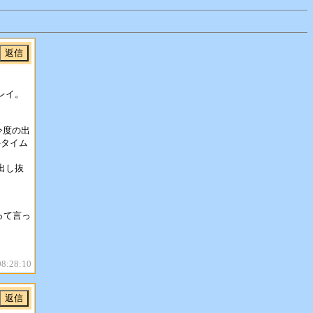
レイ。
今度の出
件タイム
出し抜
って言っ
08:28:10