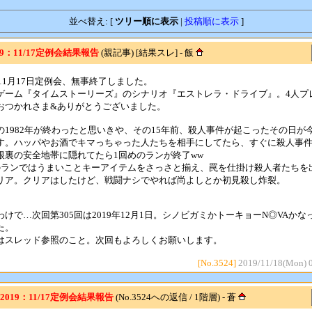
並べ替え: [
ツリー順に表示
|
投稿順に表示
]
19：11/17定例会結果報告
(親記事) [結果スレ] - 飯
年11月17日定例会、無事終了しました。
ゲーム『タイムストーリーズ』のシナリオ『エストレラ・ドライブ』。4人プ
おつかれさま&ありがとうございました。
の1982年が終わったと思いきや、その15年前、殺人事件が起こったその日が
す。ハッパやお酒でキマっちゃった人たちを相手にしてたら、すぐに殺人事
根裏の安全地帯に隠れてたら1回めのランが終了ww
のランではうまいことキーアイテムをさっさと揃え、罠を仕掛け殺人者たちを
リア。クリアはしたけど、戦闘ナシでやれば尚よしとか初見殺し炸裂。
わけで…次回第305回は2019年12月1日。シノビガミかトーキョーN◎VAかな
た。
はスレッド参照のこと。次回もよろしくお願いします。
[No.3524]
2019/11/18(Mon) 
: 2019：11/17定例会結果報告
(No.3524への返信 / 1階層) - 蒼