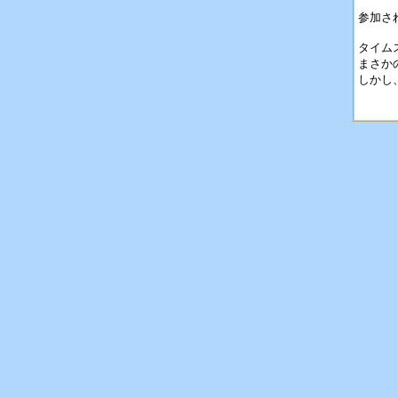
参加さ
タイム
まさか
しかし