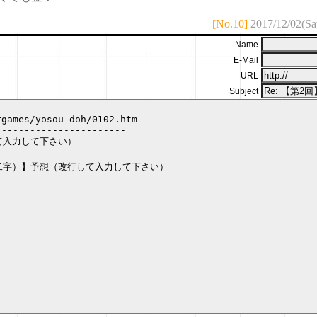
[No.10]
2017/12/02(Sa
Name
E-Mail
URL
Subject