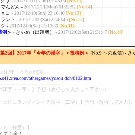
エグサ -
2017/12/11(Mon) 01:43:06
[No.15]
んでんどん -
2017/12/11(Mon) 01:32:52
[No.14]
チョコ -
2017/12/10(Sun) 23:16:46
[No.13]
ィランド -
2017/12/09(Sat) 22:40:46
[No.12]
ク -
2017/12/09(Sat) 21:19:30
[No.11]
稿例＞
- きゃめ（出題者） -
2017/12/02(Sat) 21:31:47
[No.10]
 【第2回】2017年「今年の漢字」＜投稿例＞
(No.9 への返信) -
：2017年「今年の漢字」
so.s41.xrea.com/othergames/yosou-doh/0102.htm
----------------------------------------
年の漢字（一字）】予想（改行して入力して下さい）
か、上位にランクインする漢字（二字）】予想（改行して入力し
メント（任意）】
くても金！