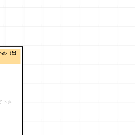
 きゃめ（出
て下さ