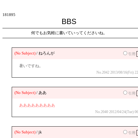
181895
BBS
何でもお気軽に書いていってくださいね。
(No Subject)
/ ねろんが
引用
暑いですね。
No.2042 2013/08/16(Fri) 22
(No Subject)
/ ああ
引用
あああああああああ
No.2040 2012/04/24(Tue) 06
(No Subject)
/ jk
引用