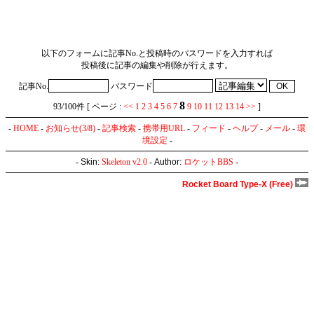
以下のフォームに記事No.と投稿時のパスワードを入力すれば
投稿後に記事の編集や削除が行えます。
記事No.
パスワード
8
93/100件 [ ページ :
<<
1
2
3
4
5
6
7
9
10
11
12
13
14
>>
]
-
HOME
-
お知らせ(3/8)
-
記事検索
-
携帯用URL
-
フィード
-
ヘルプ
-
メール
-
環
境設定
-
-
Skin:
Skeleton v2.0
-
Author:
ロケットBBS
-
Rocket Board Type-X (Free)