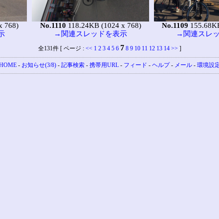
x 768)
No.1110
118.24KB (1024 x 768)
No.1109
155.68KB
示
→関連スレッドを表示
→関連スレ
7
全131件 [ ページ :
<<
1
2
3
4
5
6
8
9
10
11
12
13
14
>>
]
HOME
-
お知らせ(3/8)
-
記事検索
-
携帯用URL
-
フィード
-
ヘルプ
-
メール
-
環境設