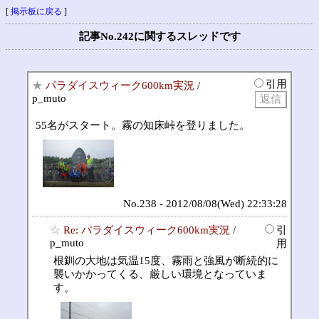
[
掲示板に戻る
]
記事No.242に関するスレッドです
引用
★
パラダイスウィーク600km実況
/
p_muto
55名がスタート。霧の知床峠を登りました。
No.238 - 2012/08/08(Wed) 22:33:28
☆
Re: パラダイスウィーク600km実況
/
引
p_muto
用
根釧の大地は気温15度、霧雨と強風が断続的に
襲いかかってくる、厳しい環境となっていま
す。