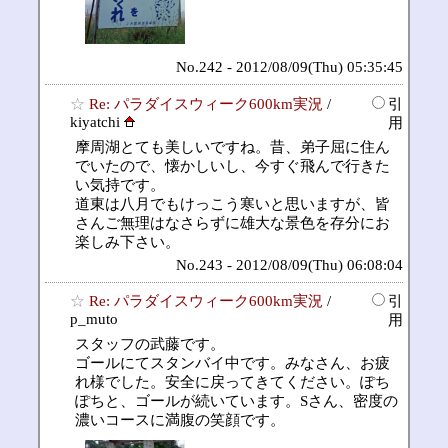
No.242 - 2012/08/09(Thu) 05:35:45
☆
Re: パラダイスウィーク600km実況
/
引
kiyatchi
用
摩周湖とても美しいですね。昔、弟子屈に住ん
でいたので、懐かしいし、今すぐ飛んで行きた
い気持です。
道東は八月でもけっこう寒いと思いますが、皆
さんご無理はなさらずに雄大な景色を存分にお
楽しみ下さい。
No.243 - 2012/08/09(Thu) 06:08:04
☆
Re: パラダイスウィーク600km実況
/
引
p_muto
用
スタッフの武藤です。
ゴールにてスタンバイ中です。みなさん、お疲
れ様でした。安全に戻ってきてください。ぽち
ぽちと、ゴールが続いています。Sさん、密度の
濃いコースに満腹の笑顔です。