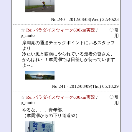
No.240 - 2012/08/08(Wed) 22:40:23
☆
Re: パラダイスウィーク600km実況
/
引
p_muto
用
摩周湖の通過チェックポイントにいるスタッフ
より
冷たい風と霧雨にやられている走者の皆さん、
がんばれ～！摩周湖では日差しが待っています
よ～。
No.241 - 2012/08/09(Thu) 05:18:29
☆
Re: パラダイスウィーク600km実況
/
引
p_muto
用
やるな、、、青年部。
（摩周湖からの下り道道52）