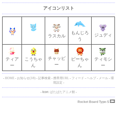
アイコンリスト
もんじろ
ジュディ
ラスカル
う
チャッピ
ティア
こうちゃ
ピーちゃ
ティモシ
ー
ー
ん
ん
ー
-
HOME
-
お知らせ(3/8)
-
記事検索
-
携帯用URL
-
フィード
-
ヘルプ
-
メール
-
環
境設定
-
-
Icon:
ぱたぱたアニメ館
-
Rocket Board Type-S