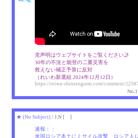
党声明はウェブサイトをご覧ください🤳
30年の不況と能登の二重災害を
救えない補正予算に反対
（れいわ新選組 2024年12月12日）
https://reiwa-shinsengumi.com/comment/2258
No.1
★
(No Subject)
/ J.N [ ]
速報：：
米国ロシア本土にミサイル攻撃 ロシア人1