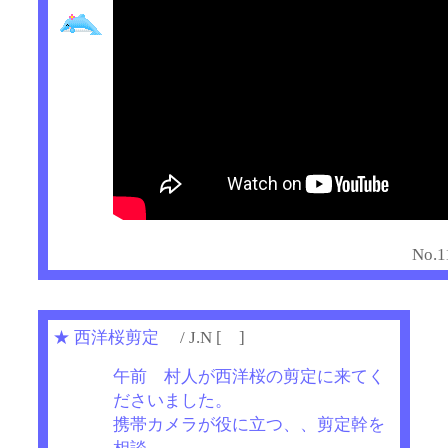
No.1
★
西洋桜剪定
/ J.N [ ]
午前 村人が西洋桜の剪定に来てく
ださいました。
携帯カメラが役に立つ、、剪定幹を