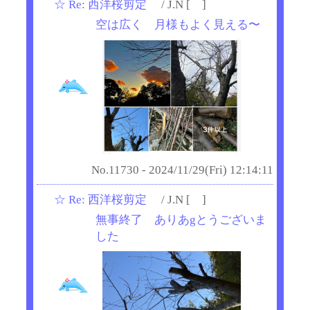
☆
Re: 西洋桜剪定
/ J.N [ ]
空は広く 月様もよく見える〜
No.11730 - 2024/11/29(Fri) 12:14:11
☆
Re: 西洋桜剪定
/ J.N [ ]
無事終了 ありあgとうございま
した