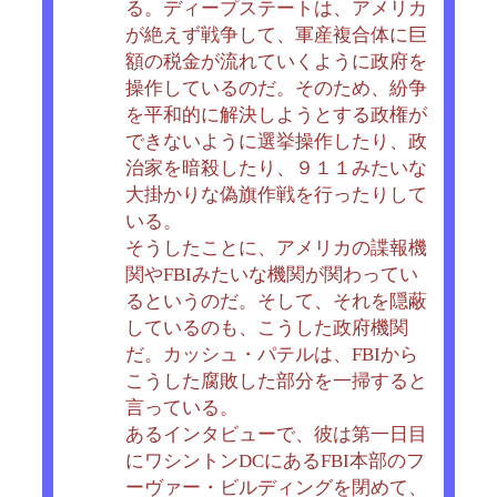
る。ディープステートは、アメリカ
が絶えず戦争して、軍産複合体に巨
額の税金が流れていくように政府を
操作しているのだ。そのため、紛争
を平和的に解決しようとする政権が
できないように選挙操作したり、政
治家を暗殺したり、９１１みたいな
大掛かりな偽旗作戦を行ったりして
いる。
そうしたことに、アメリカの諜報機
関やFBIみたいな機関が関わってい
るというのだ。そして、それを隠蔽
しているのも、こうした政府機関
だ。カッシュ・パテルは、FBIから
こうした腐敗した部分を一掃すると
言っている。
あるインタビューで、彼は第一日目
にワシントンDCにあるFBI本部のフ
ーヴァー・ビルディングを閉めて、