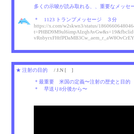
多くの示唆が読み取れる、、重要なメッセ
＊ 1123 トランプメッセージ ３分
https://x.com/w2skwn3/status/186066064804
t=PHBD9M9ul6impAIzqbAvGw&s=19&fbcli
vRnbyrxFHtfPDaMB3Cw_aem_r_aW8OvCrEY
★
注射の目的
/ J.N [ ]
＊最重要 米国の定義〜注射の歴史と目的 優
＊ 早送り8分後から〜