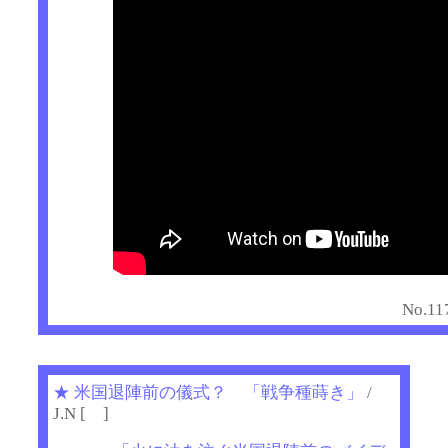
No.11
★
米国退陣前の儀式？ 「戦争種蒔き」
/
J.N [ ]