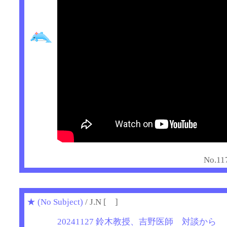
No.11
★
(No Subject)
/ J.N [ ]
20241127 鈴木教授、吉野医師 対談から