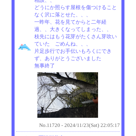
相談、、
どうにか照らす屋根を傷つけること
なく沢に落とせた、、、
一昨年、花を見てからと二年経
過、、大きくなってしまった、、
枝先にはもう花芽がたくさん芽吹い
ていた ごめんね、、、
片足歩行でお手伝いもろくにでき
ず、ありがとうございました
無事終了
No.11720 - 2024/11/23(Sat) 22:05:17