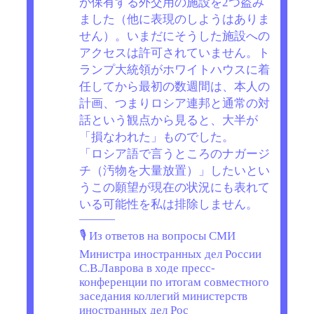
が保有する外交用の施設を2つ盗み
ました（他に表現のしようはありま
せん）。いまだにそうした施設への
アクセスは許可されていません。ト
ランプ大統領がホワイトハウスに着
任してから最初の数週間は、本人の
計画、つまりロシア連邦と通常の対
話という観点から見ると、大半が
「損なわれた」ものでした。
「ロシア語で言うところのナガージ
チ（汚物を大量放置）」したいとい
うこの願望が現在の状況にも表れて
いる可能性を私は排除しません。
———
🎙 Из ответов на вопросы СМИ
Министра иностранных дел России
С.В.Лаврова в ходе пресс-
конференции по итогам совместного
заседания коллегий министерств
иностранных дел Рос