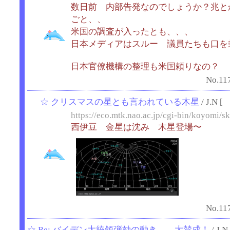
数日前 内部告発なのでしょうか？兆と
ごと、、
米国の調査が入ったとも、、、
日本メディアはスルー 議員たちも口を
日本官僚機構の整理も米国頼りなの？
No.11
☆
クリスマスの星とも言われている木星
/ J.N [
https://eco.mtk.nao.ac.jp/cgi-bin/koyomi/s
西伊豆 金星は沈み 木星登場〜
No.11
☆
Re: バイデン大統領弾劾の動き、、大賛成！
/ J.N