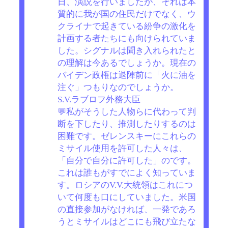
日、演説を行いましたが、それは本
質的に我が国の住民だけでなく、ウ
クライナで起きている紛争の激化を
計画する者たちにも向けられていま
した。シグナルは聞き入れられたと
の理解は今あるでしょうか。現在の
バイデン政権は退陣前に「火に油を
注ぐ」つもりなのでしょうか。
S.V.ラブロフ外務大臣
💬私がそうした人物らに代わって判
断を下したり、推測したりするのは
困難です。ゼレンスキーにこれらの
ミサイル使用を許可した人々は、
「自分で自分に許可した」のです。
これは誰もがすでによく知っていま
す。ロシアのV.V.大統領はこれにつ
いて何度も口にしていました。米国
の直接参加がなければ、一発であろ
うとミサイルはどこにも飛び立たな