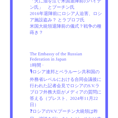
「火に油を注ぐ米国退陣前のバイデ
ン氏」 とプーチン氏
2016年退陣前にロシア人迫害、ロシ
ア施設盗み？ とラブロフ氏
米国大統領退陣前の儀式？戦争の種
蒔き？
The Embassy of the Russian
Federation in Japan
1時間 ·
🎙️ロシア連邦とベラルーシ共和国の
外務省レベルにおける合同会議後に
行われた記者会見でロシアのS.V.ラ
ブロフ外務大臣がメディアの質問に
答える（ブレスト、2024年11月22
日）
❓ロシアのV.V.プーチン大統領は昨