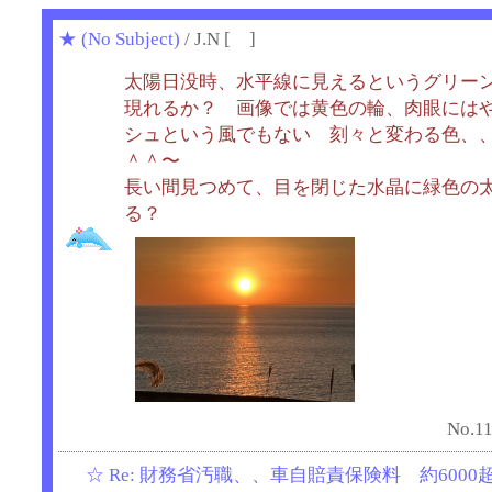
★
(No Subject)
/ J.N [ ]
太陽日没時、水平線に見えるというグリー
現れるか？ 画像では黄色の輪、肉眼には
シュという風でもない 刻々と変わる色、
＾＾〜
長い間見つめて、目を閉じた水晶に緑色の
る？
No.11
☆
Re: 財務省汚職、、車自賠責保険料 約6000