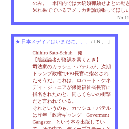
のみ。 米国内では大統領弾劾せよとの動
呆れ果てているアメリカ世論頑張ってほし
No.11
★
日本メディアはいまだに、、、
/ J.N [ ]
Chihiro Sato-Schuh 発
【陰謀論者が陰謀を暴くとき】
司法家のカッシュ・パテルが、次期
トランプ政権でFBI長官に指名され
たそうだ。これは、ロバート・ケネ
ディ・ジュニアが保健福祉省長官に
指名されたのと、同じくらいの衝撃
だと言われている。
それというのも、カッシュ・パテル
は昨年「政府ギャング Goverment
Gangster」という本を出版してい
て、その中で、ディープステートと