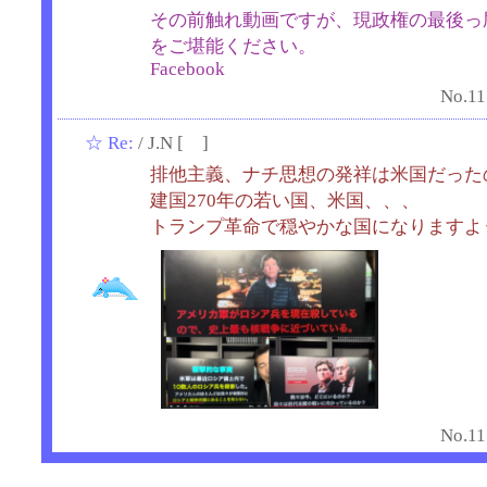
その前触れ動画ですが、現政権の最後っ
をご堪能ください。
Facebook
No.11
☆
Re:
/ J.N [ ]
排他主義、ナチ思想の発祥は米国だった
建国270年の若い国、米国、、、
トランプ革命で穏やかな国になります
No.11