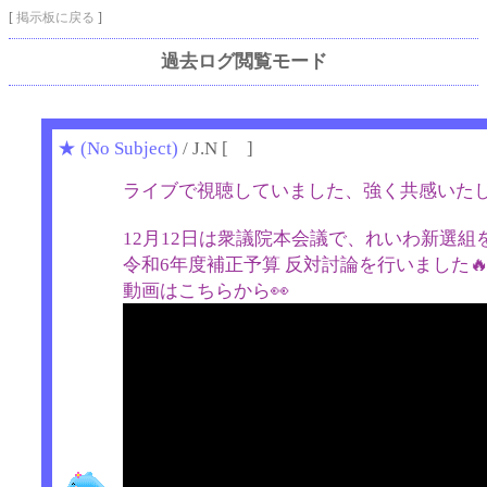
[
掲示板に戻る
]
過去ログ閲覧モード
★
(No Subject)
/ J.N [ ]
ライブで視聴していました、強く共感いた
12月12日は衆議院本会議で、れいわ新選組を
令和6年度補正予算 反対討論を行いました
動画はこちらから👀