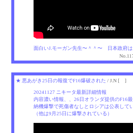
面白いJ.モーガン先生〜＾＾〜 日本政府
No.11
★
悪あがき25日の報復でF16爆破された
/ J.N [ ]
20241127 ニキータ最新詳細情報
内容濃い情報、、26日オランダ提供のF16
納機爆撃で死傷者なしとロシアは公表して
（他は9月25日に爆撃されている）