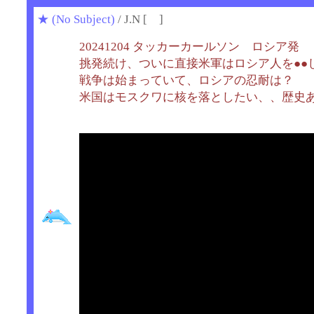
★
(No Subject)
/ J.N [ ]
20241204 タッカーカールソン ロシア発
挑発続け、ついに直接米軍はロシア人を●●
戦争は始まっていて、ロシアの忍耐は？
米国はモスクワに核を落としたい、、歴史