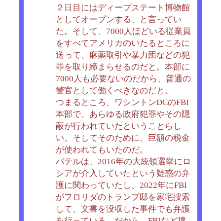
２日目にはディープステート博物館
としてオープンする、と言ってい
た。そして、7000人ほどいる従業員
をすべてアメリカのいたるところに
送って、麻薬取引や暴力団などの犯
罪を取り締まらせるのだと。本部に
7000人も必要ないのだから、普通の
警官として働くべきなのだと。
つまるところ、ワシントンDCのFBI
本部で、あらゆる政府犯罪やその隠
蔽が行われていたということらし
い。そしてそのために、巨額の税金
が使われてもいたのだ。
パテルは、2016年の大統領選挙にロ
シアが介入していたという疑惑の弁
護に関わっていたし、2022年にFBI
がフロリダのトランプ邸を家宅捜索
して、文書を没収した事件でも弁護
を行っている。だから、FBIなど捜