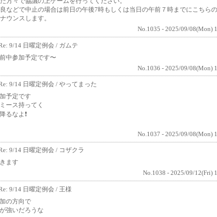
た方々で協議の上ゲームを行ってください。
良などで中止の場合は前日の午後7時もしくは当日の午前７時までにこちら
ナウンスします。
No.1035 - 2025/09/08(Mon) 
Re: 9/14 日曜定例会
/ ガムテ
前中参加予定です〜
No.1036 - 2025/09/08(Mon) 
Re: 9/14 日曜定例会
/ やってまった
加予定です
ミース持ってく
降るなよ❗
No.1037 - 2025/09/08(Mon) 
Re: 9/14 日曜定例会
/ コザクラ
きます
No.1038 - 2025/09/12(Fri) 
Re: 9/14 日曜定例会
/ 王様
加の方向で
が強いだろうな