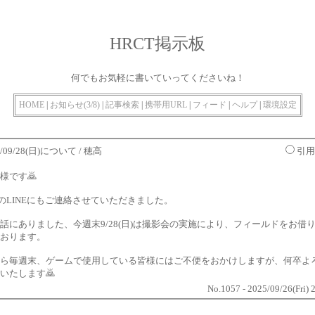
HRCT掲示板
何でもお気軽に書いていってくださいね！
HOME
|
お知らせ(3/8)
|
記事検索
|
携帯用URL
|
フィード
|
ヘルプ
|
環境設定
5/09/28(日)について
/ 穂高
引用
様です🙇
TのLINEにもご連絡させていただきました。
話にありました、今週末9/28(日)は撮影会の実施により、フィールドをお借
おります。
ら毎週末、ゲームで使用している皆様にはご不便をおかけしますが、何卒よ
いたします🙇
No.1057 - 2025/09/26(Fri) 