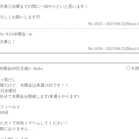
月第三水曜までの間に一回やりたいと思います！
ろしくお願いします🥺
No.1055 - 2025/09/22(Mon) 
Re: 9/24水曜会
/ m
大事に！
No.1056 - 2025/09/22(Mon) 
17水曜会(M氏主催)
/ Akiko
引用
ィ前だし
曜だけど、水曜会は来週24日です！！
7日水曜日
任せて水曜会を開催します(来週もやります)
フィールド
:00頃
た方々で仲良くゲームしてください！
館におりません…