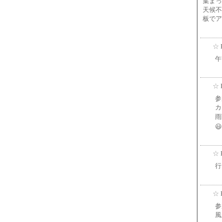
集まっ
天候不
板でア
☆
午
☆
参
カ
雨
😃
☆
行
☆
参
風