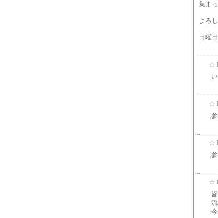
集まっ
よろし
日曜日
☆
い
☆
参
☆
参
☆
皆
流
今