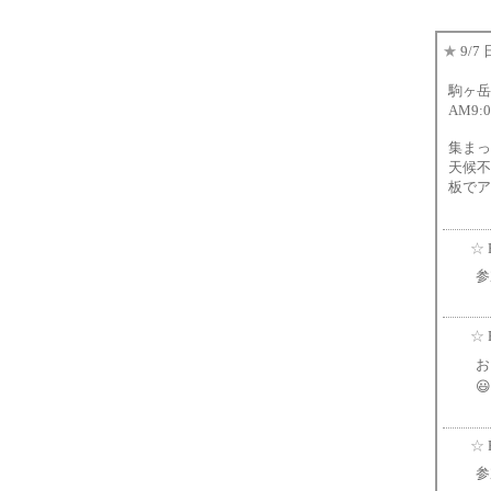
★
9/
駒ヶ岳
AM9:
集まっ
天候不
板でア
☆
参
☆
お
😃
☆
参