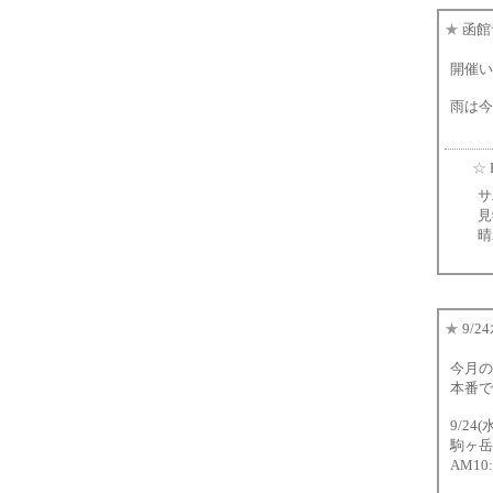
★
函館
開催い
雨は今
☆
サ
見
晴
★
9/2
今月の
本番で
9/24(
駒ヶ岳
AM10