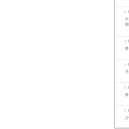
☆
仕
朝
☆
参
☆
天
☆
参
☆
少