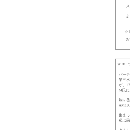
来
よ
☆
お
★
9/
パーテ
第三水
が、1
M氏に
駒ヶ岳
AM10
集まっ
私は函