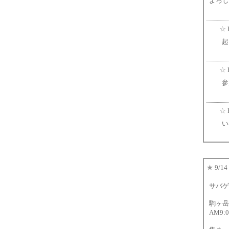
よろし
☆
起
☆
参
☆
い
★
9/1
サバゲ
駒ヶ岳
AM9: