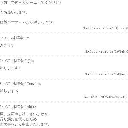
た方々で仲良くゲームしてください♪
くお願いします。
は秋パーティみんな楽しんでね♪
No.1049 - 2025/09/18(Thu) 
Re: 9/24水曜会
/ m
きまうす
No.1050 - 2025/09/19(Fri) 
Re: 9/24水曜会
/ ざね
加しまっす！
No.1051 - 2025/09/19(Fri) 
Re: 9/24水曜会
/ Gonzales
加しますっ
No.1053 - 2025/09/20(Sat) 
Re: 9/24水曜会
/ Akiko
様、大変申し訳ございません。
行り病に羅漢したため
回大事をとり中止いたします。