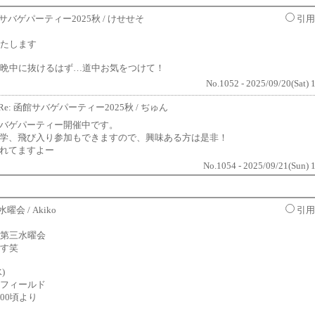
サバゲパーティー2025秋
/ けせせそ
引用
たします
晩中に抜けるはず…道中お気をつけて！
No.1052 - 2025/09/20(Sat) 
Re: 函館サバゲパーティー2025秋
/ ぢゅん
バゲパーティー開催中です。
学、飛び入り参加もできますので、興味ある方は是非！
れてますよー
No.1054 - 2025/09/21(Sun) 
4水曜会
/ Akiko
引用
第三水曜会
す笑
水)
フィールド
:00頃より