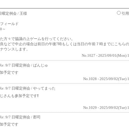
7 日曜定例会
/ 王様
引用
フィールド
00～
た方々で協議の上ゲームを行ってください。
良などで中止の場合は前日の午後7時もしくは当日の午前７時までにこちら
ナウンスします。
No.1027 - 2025/09/01(Mon) 
Re: 9/7 日曜定例会
/ ばんじゅ
加予定です
No.1028 - 2025/09/02(Tue) 
Re: 9/7 日曜定例会
/ やってまった
じさんも参加予定です❗
No.1029 - 2025/09/02(Tue) 
Re: 9/7 日曜定例会
/ 郡司
加予定です