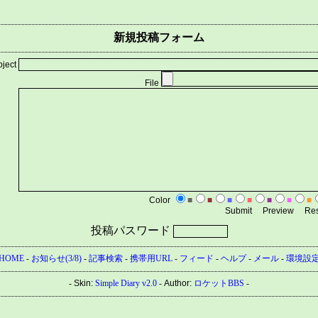
新規投稿フォーム
bject
File
Color
■
■
■
■
■
■
■
投稿パスワード
HOME
-
お知らせ(3/8)
-
記事検索
-
携帯用URL
-
フィード
-
ヘルプ
-
メール
-
環境設
-
Skin:
Simple Diary v2.0
-
Author:
ロケットBBS
-