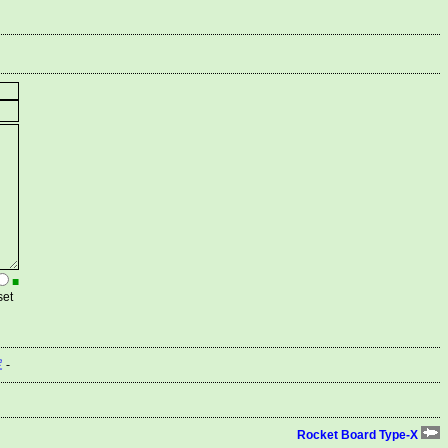
■
定
-
Rocket Board Type-X