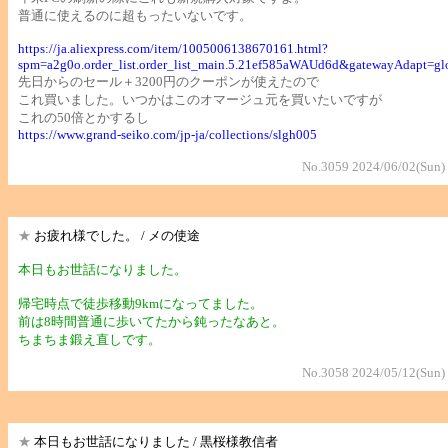
普通に使えるのに超もったいないです。
https://ja.aliexpress.com/item/1005006138670161.html?
spm=a2g0o.order_list.order_list_main.5.21ef585aWAUd6d&gatewayAdapt=gl
先日からのセール＋3200円のクーポンが使えたので
これ買いました。いつかはこのオマージュ元を買いたいですが
これの50倍とかするし
https://www.grand-seiko.com/jp-ja/collections/slgh005
No.3059 2024/06/02(Sun)
★
お疲れ様でした。 / メの使途
本日もお世話になりました。
帰宅時点で徒歩移動9kmになってました。
前は8時間普通に歩いてたから鈍ったなあと。
ちまちま鍛え直しです。
No.3058 2024/05/12(Sun)
★
本日もお世話になりました / 黒桜様教信者