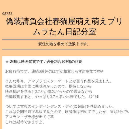
08253
偽装請負会社春猫屋萌え萌えプリ
ムラたん日記分室
安住の地を求めて放浪中です。
★
趣味は映画鑑賞です / 過失割合10対0の悲劇
お疲れ様です。連続3連休のはずが相変わらず超多忙でｵﾜﾀ
そんな昨今、アマプラでスターゲートとか言う作品を見ました。
概要説明は非常に興味深かったので、期待しながら
映画批評を見ると3.7とか残念だったので震えながら
全編鑑賞すると、やっぱり3.7っぽい出来でした。ﾏｼﾞｶﾖ
ついでに古典のインデペンデンス・デイ(吹替版)を見始めました。
これは公開当時字幕版で見たので、吹替版は初めてでしたが、冒頭3分で
アスラン・ザラ様が出てて草
これは期待できますよ。