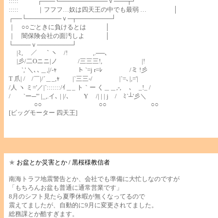
::::: ┌───└───────────ｖ───┬┘
::::: ｜フフフ…奴は四天王の中でも最弱 … │
┌──└────────ｖ─┬────────┘
｜ ○○ごときに負けるとは │
｜ 闇保険会社の面汚しよ │
└────ｖ────────┘
|ﾐ, ／ ｀ヽ /! ,.──､
|彡/二Oニニ|ノ /三三三!, |!
`,' ＼､､＿,|/-ｬ ト `=j r=ﾚ /ミ !彡
T 爪| / /￣|/´＿_,ｬ |`三三‐/ |`=､|,='|
/人 ヽ ミ='／|`:::::::/ｲ＿_ ト｀ー く＿＿,-, ､ _!_ /
/ `ー─'" |_,.イ､ | |/､ Y /| | | j / ﾐ`┴'彡＼
○○ ○○ ○○
[ビッグモーター 四天王]
★
お盆とか災害とか / 黒桜様教信者
南海トラフ地震警告とか、会社でも準備に大忙しなのですが
「もちろんお盆も普通に通常営業です」
8月のシフト見たら夏季休暇が無くなってるので
震えてましたが、自動的に9月に変更されてました。
総務課とか酷すぎます。