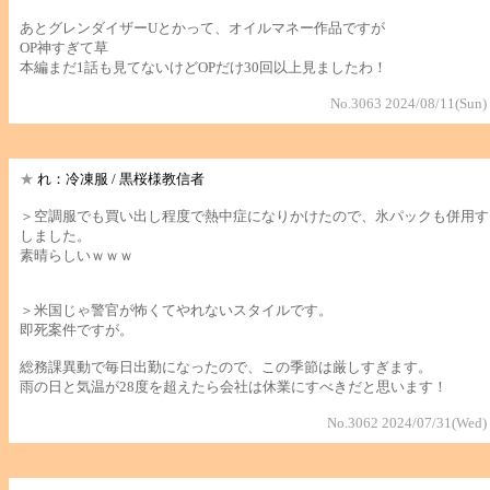
あとグレンダイザーUとかって、オイルマネー作品ですが
OP神すぎて草
本編まだ1話も見てないけどOPだけ30回以上見ましたわ！
No.3063 2024/08/11(Sun)
★
れ：冷凍服 / 黒桜様教信者
＞空調服でも買い出し程度で熱中症になりかけたので、氷パックも併用す
しました。
素晴らしいｗｗｗ
＞米国じゃ警官が怖くてやれないスタイルです。
即死案件ですが。
総務課異動で毎日出勤になったので、この季節は厳しすぎます。
雨の日と気温が28度を超えたら会社は休業にすべきだと思います！
No.3062 2024/07/31(Wed)