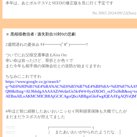
本年は、あとボルテスVとSEEDの修正版を見に行く予定です
No.3065 2024/09/22(Sun)
★
黒桜様教信者 / 過失割合10対0の悲劇
2週間遅れの夏休み ｷﾀ━━━━(ﾟ∀ﾟ)━━━━!!
ついでにお父様交通事故もKita Orz
幸い命は拾ったけど、骨折とか色々で
また今年も相手側の保険会社との攻防が始まりますわ
ちなみにこれですわ
https://www.google.co.jp/search?
q=%E6%9D%B1%E4%BA%AC%E6%B5%B7%E4%B8%8A+%E8%87%AA%E5%8
QM&iflsig=AL9hbdgAAAAAZtWoIatUn5k4W4-0yaSXO45_sxF5xHsB&o
AEBmAILoAKMCMICBBAjGCfCAgoQIxiABBgnGIoFwgIQEAAYgAQYsQMY
4年ほど前に経験したあいおいニッセイ同和損害保険も大概でしたが
まだまだラスボスが控えてました
:::::::: ┌─────────────── ┐
:::::::: ｜ またあいおいがやられたようだな…│