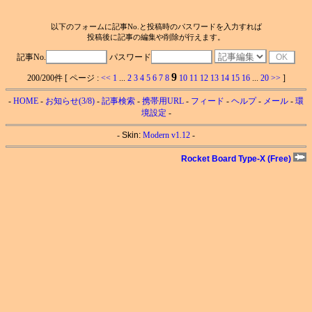
以下のフォームに記事No.と投稿時のパスワードを入力すれば
投稿後に記事の編集や削除が行えます。
記事No.
パスワード
9
200/200件 [ ページ :
<<
1
...
2
3
4
5
6
7
8
10
11
12
13
14
15
16
...
20
>>
]
-
HOME
-
お知らせ(3/8)
-
記事検索
-
携帯用URL
-
フィード
-
ヘルプ
-
メール
-
環
境設定
-
-
Skin:
Modern v1.12
-
Rocket Board Type-X (Free)