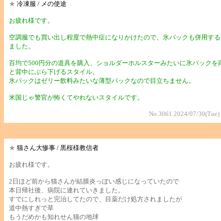
★
冷凍服 / メの使途
お疲れ様です。
空調服でも買い出し程度で熱中症になりかけたので、氷パックも併用する
ました。
百均で500円分の道具を購入、ショルダーホルスターみたいに氷パックを
と背中にぶら下げるスタイル。
氷パックはゼリー飲料みたいな薄型パックなので目立ちません。
米国じゃ警官が怖くてやれないスタイルです。
No.3061 2024/07/30(Tue)
★
猫さん大惨事 / 黒桜様教信者
お疲れ様です。
2日ほど前から猫さんが結膜炎っぽい感じになっていたので
本日帰社後、病院に連れていきました。
すでにしれっと完治してたので、目薬だけ処方されましたが
道中熱すぎで草
もうだめかも知れせん猫の地球