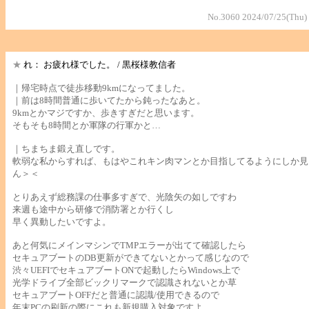
No.3060 2024/07/25(Thu)
★
れ： お疲れ様でした。 / 黒桜様教信者
｜帰宅時点で徒歩移動9kmになってました。
｜前は8時間普通に歩いてたから鈍ったなあと。
9kmとかマジですか、歩きすぎだと思います。
そもそも8時間とか軍隊の行軍かと…
｜ちまちま鍛え直しです。
軟弱な私からすれば、もはやこれキン肉マンとか目指してるようにしか見
ん＞＜
とりあえず総務課の仕事多すぎで、光陰矢の如しですわ
来週も途中から研修で消防署とか行くし
早く異動したいですよ。
あと何気にメインマシンでTMPエラーが出てて確認したら
セキュアブートのDB更新ができてないとかって感じなので
渋々UEFIでセキュアブートONで起動したらWindows上で
光学ドライブ全部ビックリマークで認識されないとか草
セキュアブートOFFだと普通に認識/使用できるので
年末PCの刷新の際にこれも新規購入対象ですよ。