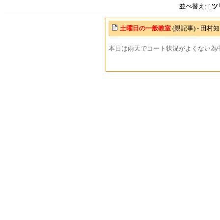
並べ替え: [
ツ
土曜日の一般教室
(親記事) - 田村
本日は雨天でコート状況がよくない為