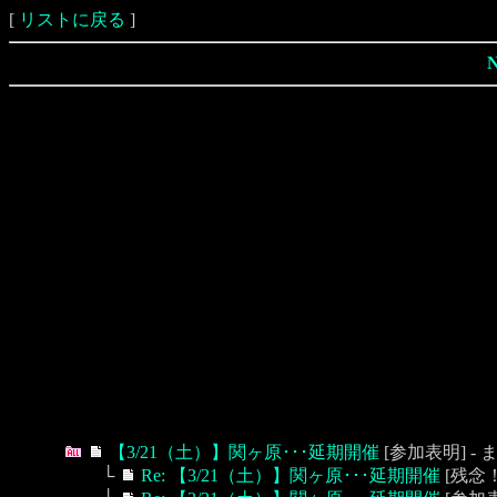
[
リストに戻る
]
【3/21（土）】関ヶ原･･･延期開催
[参加表明] - ま
└
Re: 【3/21（土）】関ヶ原･･･延期開催
[残念！