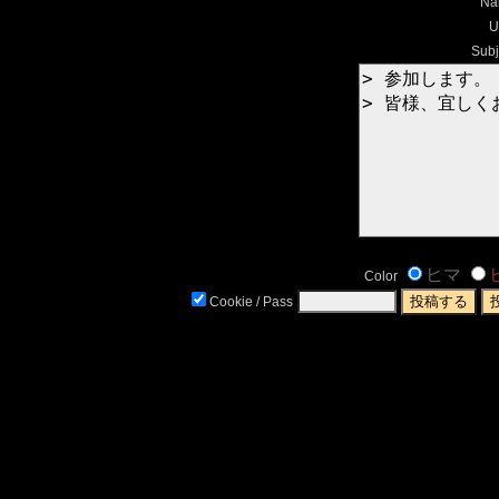
Na
U
Subj
ヒマ
Color
Cookie / Pass