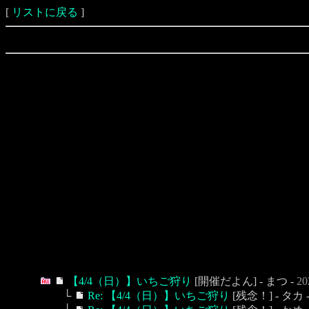
[
リストに戻る
]
【4/4（日）】いちご狩り
[開催だよん] - まつ -
20
└
Re: 【4/4（日）】いちご狩り
[残念！] - タカ 