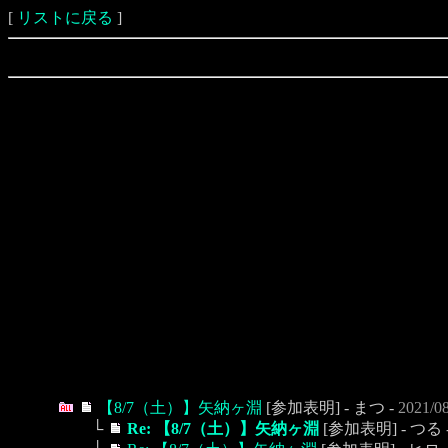
[
リストに戻る
]
【8/7（土）】矢納ヶ淵
[参加表明] - まつ -
2021/08
└
Re: 【8/7（土）】矢納ヶ淵
[参加表明] - つる 