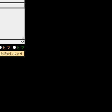
ヒマ
ヒマ