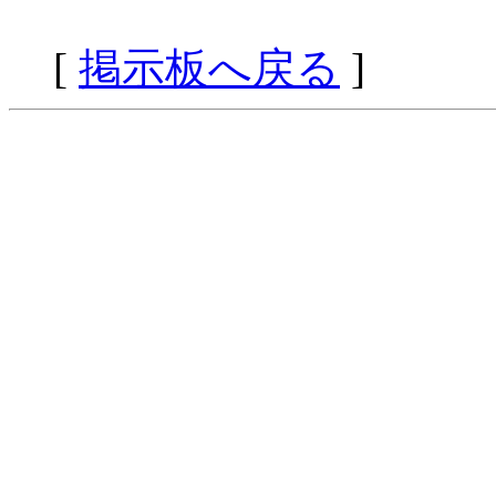
[
掲示板へ戻る
]