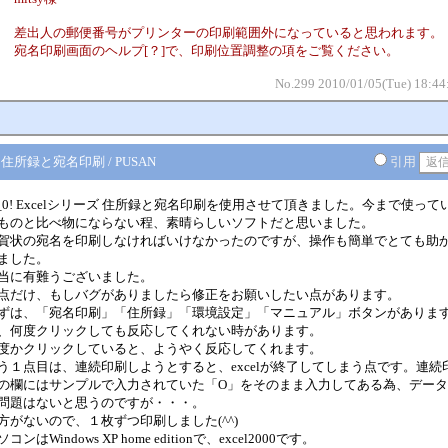
差出人の郵便番号がプリンターの印刷範囲外になっていると思われます。
宛名印刷画面のヘルプ[？]で、印刷位置調整の項をご覧ください。
No.299 2010/01/05(Tue) 18:44
 住所録と宛名印刷 / PUSAN
引用
0_0! Excelシリーズ 住所録と宛名印刷を使用させて頂きました。今まで使って
ものと比べ物にならない程、素晴らしいソフトだと思いました。
賀状の宛名を印刷しなければいけなかったのですが、操作も簡単でとても助
ました。
当に有難うございました。
点だけ、もしバグがありましたら修正をお願いしたい点があります。
ずは、「宛名印刷」「住所録」「環境設定」「マニュアル」ボタンがありま
、何度クリックしても反応してくれない時があります。
度かクリックしていると、ようやく反応してくれます。
う１点目は、連続印刷しようとすると、excelが終了してしまう点です。連続
の欄にはサンプルで入力されていた「O」をそのまま入力してある為、デー
問題はないと思うのですが・・・。
方がないので、１枚ずつ印刷しました(^^)
コンはWindows XP home editionで、excel2000です。