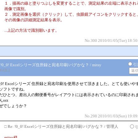
１．描画の線と塗りつぶしを変更することで、測定結果の左端に表示され
画像で識別。
２．測定画像を選択（クリック）して、虫眼鏡アイコンをクリックすると
その画像の詳細測定結果を表示。
...上記の方法で識別願います。
No.300 2010/01/05(Tue) 18:50
引
 !0_0! Excelシリーズ住所録と宛名印刷/バグかな？ / mitsy
MAIL]
0_0! Excelシリーズ 住所録と宛名印刷を使用させて頂きました。とても使いや
ソフトですね。
だひとつ、差出人の郵便番号がレイアウトには表示されているのに印刷され
んorz
ぜでしょうか？
No.298 2010/01/03(Sun) 19:09
□
Re: !0_0! Excelシリーズ住所録と宛名印刷/バグかな？ / 管理人
mitsy様