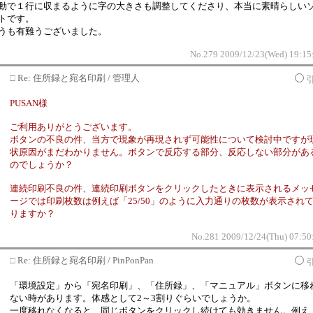
動で１行に収まるように字の大きさも調整してくださり、本当に素晴らしい
トです。
うも有難うございました。
No.279 2009/12/23(Wed) 19:15
□
Re: 住所録と宛名印刷 / 管理人
PUSAN様
ご利用ありがとうございます。
ボタンの不良の件、当方で現象が再現されず可能性について検討中ですが
状原因がまだわかりません。ボタンで反応する部分、反応しない部分があ
のでしょうか？
連続印刷不良の件、連続印刷ボタンをクリックしたときに表示されるメッ
ージでは印刷枚数は例えば「25/50」のように入力通りの枚数が表示され
りますか？
No.281 2009/12/24(Thu) 07:50
□
Re: 住所録と宛名印刷 / PinPonPan
「環境設定」から「宛名印刷」、「住所録」、「マニュアル」ボタンに移
ない時があります。体感として2～3割りぐらいでしょうか。
一度移れなくなると、同じボタンをクリックし続けても効きません。例え