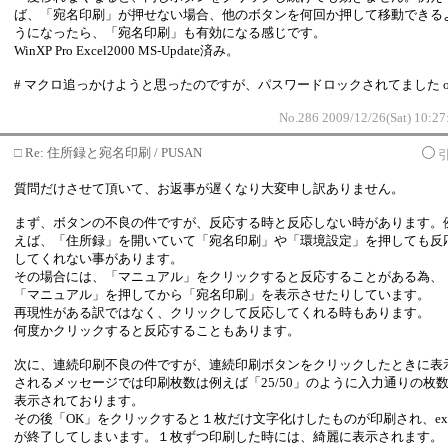
ば、「宛名印刷」が押せない場合、他のボタンを何回か押して移動できる
うになったら、「宛名印刷」も有効になる感じです。
WinXP Pro Excel2000 MS-Update済み。
# マクロ追っかけようと思ったのですが、パスワードロックされてました o
No.286 2009/12/26(Sat) 10:27
□
Re: 住所録と宛名印刷 / PUSAN
質問だけさせて頂いて、お返事が遅くなり大変申し訳ありません。
まず、ボタンの不良の件ですが、反応する時と反応しない時があります。
えば、「住所録」を開いていて「宛名印刷」や「環境設定」を押しても反
してくれない事があります。
その場合には、「マニュアル」をクリックすると反応することがある為、
「マニュアル」を押してから「宛名印刷」を表示させたりしています。
再現性がある訳ではなく、クリックして反応してくれる時もあります。
何度かクリックすると反応することもあります。
次に、連続印刷不良の件ですが、連続印刷ボタンをクリックしたときに表
されるメッセージでは印刷枚数は例えば「25/50」のように入力通りの枚
表示されております。
その後「OK」をクリックすると１枚だけ文字化けしたものが印刷され、exc
が終了してしまいます。１枚ずつ印刷した時には、綺麗に表示されます。