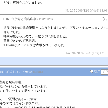
どうも有難うございました。
No.295 2009/12/30(Wed) 18:03
□
Re: 住所録と宛名印刷 / PinPonPan
追加で16枚の連続印刷をしようとしましたが、プリントキューに出力され
せんでした。
時間が無かったので、一枚づつ印刷しました。
前回できたので不思議。
# 16/○○とダイアログは表示されていました。
No.296 2009/12/31(Thu) 17:19
 はじめまして。 / maiso
[MAIL]
引用
所録と宛名印刷。
のバージョンから使用しています。
ても使いやすくて助かっています。
て、ご質問があるのですが、
分のPCではウインドウズXP。
う１つ、マックOSX10.4.11(office2004)があるのですが、