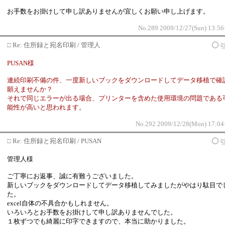
お手数をお掛けして申し訳ありませんが宜しくお願い申し上げます。
No.289 2009/12/27(Sun) 13:56
□
Re: 住所録と宛名印刷 / 管理人
PUSAN様
連続印刷不備の件、一度新しいブックをダウンロードしてデータ移植で確
願えませんか？
それで同じエラーが出る場合、プリンターを含めた使用環境の問題である
能性が高いと思われます。
No.292 2009/12/28(Mon) 17:04
□
Re: 住所録と宛名印刷 / PUSAN
管理人様
ご丁寧にお返事、誠に有難うございました。
新しいブックをダウンロードしてデータ移植してみましたがやはり駄目で
た。
excel自体の不具合かもしれません。
いろいろとお手数をお掛けして申し訳ありませんでした。
１枚ずつでも綺麗に印字できますので、本当に助かりました。