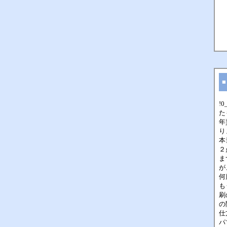
■
!
た
年
り
本
２
ま
が
何
も
刷
の
仕
パソ