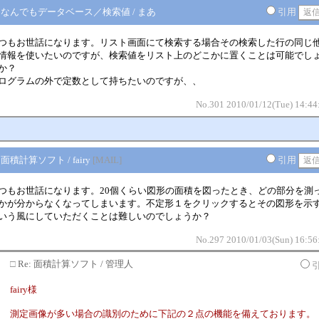
■ なんでもデータベース／検索値 / まあ
引用
つもお世話になります。リスト画面にて検索する場合その検索した行の同じ
情報を使いたいのですが、検索値をリスト上のどこかに置くことは可能でし
か？
ログラムの外で定数として持ちたいのですが、、
No.301 2010/01/12(Tue) 14:44
 面積計算ソフト / fairy
[MAIL]
引用
つもお世話になります。20個くらい図形の面積を図ったとき、どの部分を測
かが分からなくなってしまいます。不定形１をクリックするとその図形を示
いう風にしていただくことは難しいのでしょうか？
No.297 2010/01/03(Sun) 16:56
□
Re: 面積計算ソフト / 管理人
fairy様
測定画像が多い場合の識別のために下記の２点の機能を備えております。