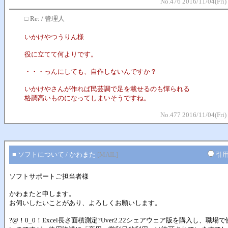
No.476 2016/11/04(Fri)
□
Re: / 管理人
いかけやつうりん様
役に立てて何よりです。
・・・っんにしても、自作しないんですか？
いかけやさんが作れば民芸調で足を載せるのも憚られる
格調高いものになってしまいそうですね。
No.477 2016/11/04(Fri)
■ ソフトについて / かわまた
[MAIL]
引
ソフトサポートご担当者様
かわまたと申します。
お伺いしたいことがあり、よろしくお願いします。
?@！0_0！Excel長さ面積測定?Uver2.22シェアウェア版を購入し、職場