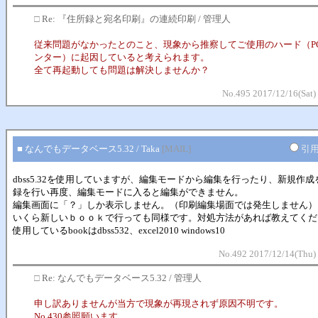
□
Re: 『住所録と宛名印刷』の連続印刷 / 管理人
従来問題がなかったとのこと、現象から推察してご使用のハード（P
ンター）に起因していると考えられます。
全て再起動しても問題は解決しませんか？
No.495 2017/12/16(Sat)
■ なんでもデータベース5.32 / Taka
[MAIL]
引
dbss5.32を使用していますが、編集モードから編集を行ったり、新規作
録を行い再度、編集モードに入ると編集ができません。
編集画面に「？」しか表示しません。（印刷編集場面では発生しません）
いくら新しいｂｏｏｋで行っても同様です。対処方法があれば教えてくだ
使用しているbookはdbss532、excel2010 windows10
No.492 2017/12/14(Thu)
□
Re: なんでもデータベース5.32 / 管理人
申し訳ありませんが当方で現象が再現されず原因不明です。
No.430参照願います。