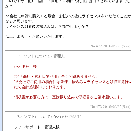
いのですが、使用許諾に「商用・営利目的利用」は許可されていますでし
か？
?A会社に申請し購入する場合、お払いの後にライセンスをいただくこと
なると思います。
ライセンス到着後の振込みは、可能でしょうか？
以上、よろしくお願いいたします。
No.472 2016/09/25(Sun)
□
Re: ソフトについて / 管理人
かわまた 様
?@「商用・営利目的利用」全く問題ありません。
?A会社でご使用の場合には皆様、振込み→ライセンスと領収書発行
にて会計処理をしております。
領収書が必要な方は、直接振り込みで領収書をご請求願います。
No.473 2016/09/25(Sun)
□
Re: ソフトについて / かわまた
[MAIL]
ソフトサポート 管理人様