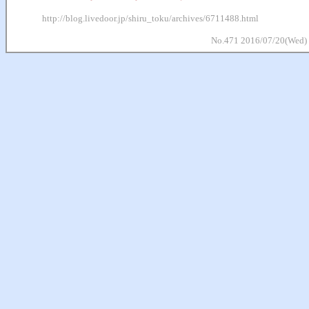
http://blog.livedoor.jp/shiru_toku/archives/6711488.html
No.471 2016/07/20(Wed)