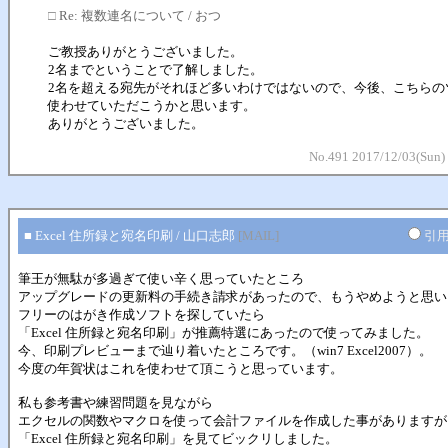
□
Re: 複数連名について / おつ
ご教授ありがとうございました。
2名までということで了解しました。
2名を超える宛先がそれほど多いわけではないので、今後、こちらの
使わせていただこうかと思います。
ありがとうございました。
No.491 2017/12/03(Sun)
■ Excel 住所録と宛名印刷 / 山口志郎
[MAIL]
引
筆王が無駄が多過ぎて使い辛く思っていたところ
アップグレードの更新料の手続き請求があったので、もうやめようと思い
フリーのはがき作成ソフトを探していたら
「Excel 住所録と宛名印刷」が推薦特選にあったので使ってみました。
今、印刷プレビューまで辿り着いたところです。（win7 Excel2007）。
今度の年賀状はこれを使わせて頂こうと思っています。
私も参考書や練習問題を見ながら
エクセルの関数やマクロを使って会計ファイルを作成した事がありますが
「Excel 住所録と宛名印刷」を見てビックリしました。