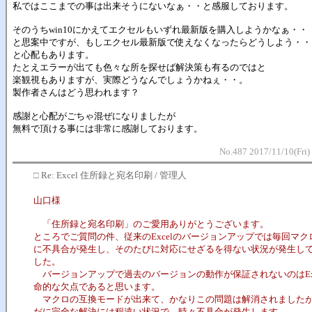
私ではここまでの事は出来そうにないなぁ・・と感服しております。
そのうちwin10にかえてエクセルもいずれ最新版を購入しようかなぁ・・
と思案中ですが、もしエクセル最新版で使えなくなったらどうしよう・・
と心配もあります。
たとえエラーが出ても色々な所を探せば解決策も有るのではと
楽観視もありますが、実際どうなんでしょうかねぇ・・。
製作者さんはどう思われます？
感謝と心配がごちゃ混ぜになりましたが
無料で頂ける事には非常に感謝しております。
No.487 2017/11/10(Fri)
□
Re: Excel 住所録と宛名印刷 / 管理人
山口様
「住所録と宛名印刷」のご愛用ありがとうございます。
ところでご質問の件、従来のExcelのバージョンアップでは毎回マク
に不具合が発生し、そのたびに対応にせざるを得ない状況が発生し
した。
バージョンアップで過去のバージョンの動作が保証されないのはExc
命的な欠点であると思います。
マクロの互換モードが出来て、かなりこの問題は解消されました
だに完全な解決には程遠い状況で、時々不具合が発生します。