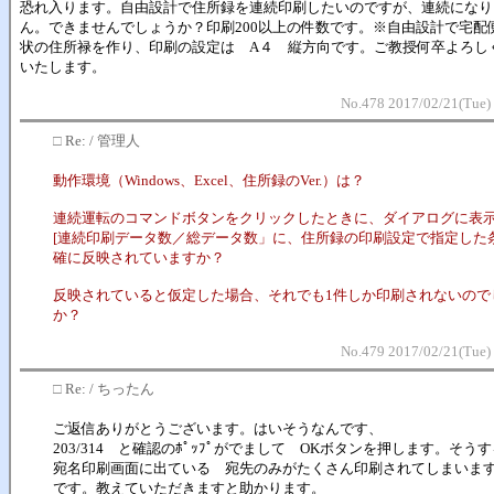
恐れ入ります。自由設計で住所録を連続印刷したいのですが、連続になり
ん。できませんでしょうか？印刷200以上の件数です。※自由設計で宅配
状の住所禄を作り、印刷の設定は A４ 縦方向です。ご教授何卒よろし
いたします。
No.478 2017/02/21(Tue)
□
Re: / 管理人
動作環境（Windows、Excel、住所録のVer.）は？
連続運転のコマンドボタンをクリックしたときに、ダイアログに表
[連続印刷データ数／総データ数」に、住所録の印刷設定で指定した
確に反映されていますか？
反映されていると仮定した場合、それでも1件しか印刷されないので
か？
No.479 2017/02/21(Tue)
□
Re: / ちったん
ご返信ありがとうございます。はいそうなんです、
203/314 と確認のﾎﾟｯﾌﾟがでまして OKボタンを押します。そ
宛名印刷画面に出ている 宛先のみがたくさん印刷されてしまいま
です。教えていただきますと助かります。