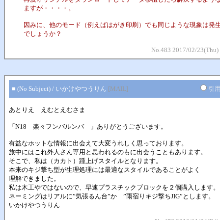
ますが・・・・。
因みに、他のモード（例えばはがき印刷）でも同じような現象は発
でしょうか？
No.483 2017/02/23(Thu)
■ (No Subject) / いかけやつうりん
[MAIL]
引
あとりえ えむとえむさま
「N18 楽々フンバルンバ 」ありがとうございます。
有益なホットな情報に出会えて大変うれしく思っております。
旅中にはこれ外人さん専用と思われるのもに出会うこともあります。
そこで、私は（カカト）踵上げスタイルとなります。
本来のキジ撃ち型が生理処理には最適なスタイルであることがよく
理解できました。
私は木工やではないので、早速プラスチックブロックを２個購入します。
ネーミングはリアルに”気張るん台”か ”雨宿りキジ撃ちJIG”とします。
いかけやつうりん