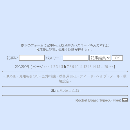
以下のフォームに記事No.と投稿時のパスワードを入力すれば
投稿後に記事の編集や削除が行えます。
記事No.
パスワード
6
200/200件 [ ページ :
<<
1
2
3
4
5
7
8
9
10
11
12
13
14
15
...
20
>>
]
-
HOME
-
お知らせ(3/8)
-
記事検索
-
携帯用URL
-
フィード
-
ヘルプ
-
メール
-
環
境設定
-
-
Skin:
Modern v1.12
-
Rocket Board Type-X (Free)