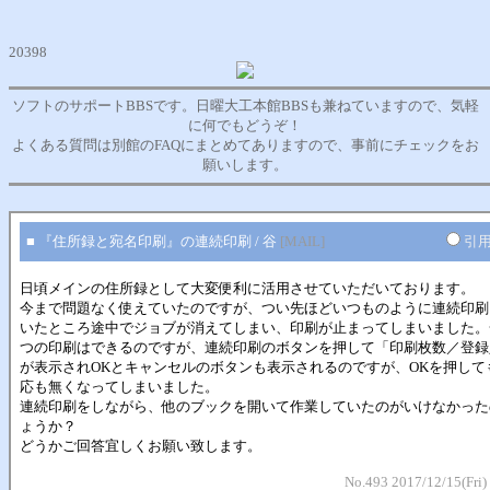
20398
ソフトのサポートBBSです。日曜大工本館BBSも兼ねていますので、気軽
に何でもどうぞ！
よくある質問は別館のFAQにまとめてありますので、事前にチェックをお
願いします。
■ 『住所録と宛名印刷』の連続印刷 / 谷
[MAIL]
引
日頃メインの住所録として大変便利に活用させていただいております。
今まで問題なく使えていたのですが、つい先ほどいつものように連続印刷
いたところ途中でジョブが消えてしまい、印刷が止まってしまいました。
つの印刷はできるのですが、連続印刷のボタンを押して「印刷枚数／登録
が表示されOKとキャンセルのボタンも表示されるのですが、OKを押して
応も無くなってしまいました。
連続印刷をしながら、他のブックを開いて作業していたのがいけなかった
ょうか？
どうかご回答宜しくお願い致します。
No.493 2017/12/15(Fri)