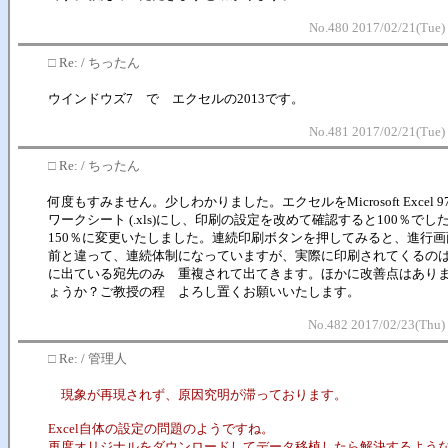
No.480 2017/02/21(Tue)
□
Re: / ちったん
ウインドウズ7 で エクセルの2013です。
No.481 2017/02/21(Tue)
□
Re: / ちったん
何度もすみません。少しわかりました。エクセルをMicrosoft Excel 97-
ワークシート (.xls)にし、印刷の設定を改めて確認すると100％でし
150％に変更いたしました。連続印刷ボタンを押してみると、進行画
前と違って、連続体制になっていますが、実際に印刷されてくるの
に出ている宛先のみ 重複されて出てきます。ほかに改善点はあり
ょうか？ご教授の程 よろし置くお願いいたします。
No.482 2017/02/23(Thu)
□
Re: / 管理人
現象が再現されず、原因究明が滞っております。
Excel自体の設定の問題のようですね。
再度オリジナルをダウンロードしてデータ移植したら解決するよう