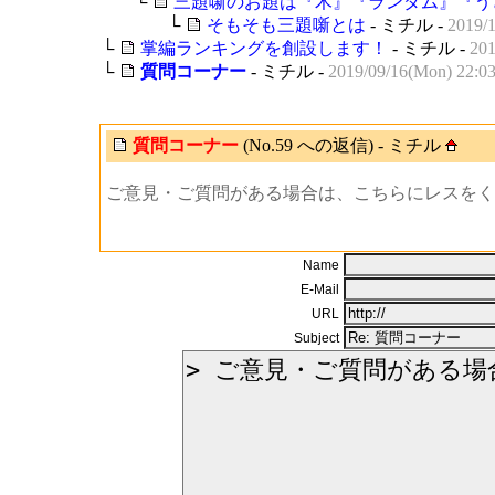
└
三題噺のお題は『木』『ランダム』『う
└
そもそも三題噺とは
- ミチル -
2019/1
└
掌編ランキングを創設します！
- ミチル -
201
└
質問コーナー
- ミチル -
2019/09/16(Mon) 22:03
質問コーナー
(No.59 への返信) - ミチル
ご意見・ご質問がある場合は、こちらにレスをく
Name
E-Mail
URL
Subject