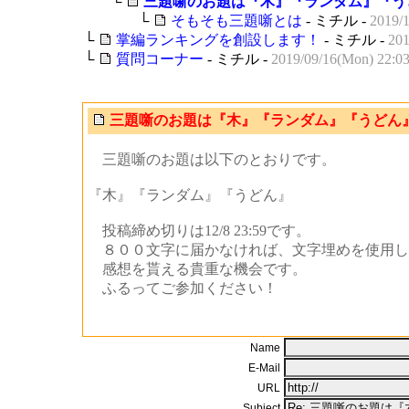
└
三題噺のお題は『木』『ランダム』『う
└
そもそも三題噺とは
- ミチル -
2019/1
└
掌編ランキングを創設します！
- ミチル -
201
└
質問コーナー
- ミチル -
2019/09/16(Mon) 22:03
三題噺のお題は『木』『ランダム』『うどん
三題噺のお題は以下のとおりです。
『木』『ランダム』『うどん』
投稿締め切りは12/8 23:59です。
８００文字に届かなければ、文字埋めを使用し
感想を貰える貴重な機会です。
ふるってご参加ください！
Name
E-Mail
URL
Subject