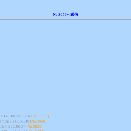
No.3656へ返信
1/14(Thu) 06:27:42
[No.3653]
1/15(Fri) 12:51:40
[No.3656]
5(Fri) 12:06:37
[No.3655]