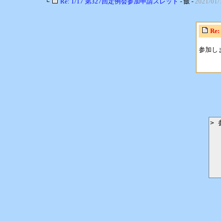
└
Re: 1/17 第327回定例会参加申請スレッド
- 飯 -
2021/01/
Re
参加し