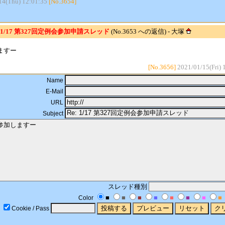
14(Thu) 12:01:35
[No.3654]
: 1/17 第327回定例会参加申請スレッド
(No.3653 への返信) - 大塚
ますー
[No.3656]
2021/01/15(Fri) 
Name
E-Mail
URL
Subject
スレッド種別
■
■
■
■
■
■
■
■
Color
Cookie / Pass