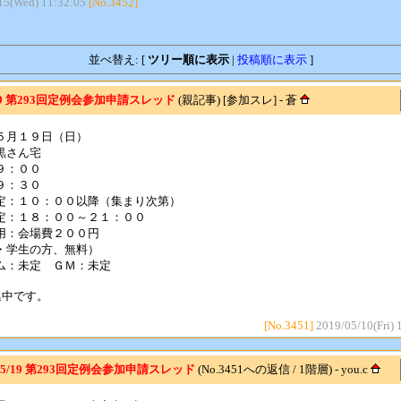
15(Wed) 11:32:05
[No.3452]
並べ替え: [
ツリー順に表示
|
投稿順に表示
]
19 第293回定例会参加申請スレッド
(親記事) [参加スレ] - 蒼
５月１９日（日）
黒さん宅
９：００
９：３０
定：１０：００以降（集まり次第）
定：１８：００～２１：００
用：会場費２００円
・学生の方、無料）
ム：未定 ＧＭ：未定
集中です。
[No.3451]
2019/05/10(Fri) 
: 5/19 第293回定例会参加申請スレッド
(No.3451への返信 / 1階層) - you.c