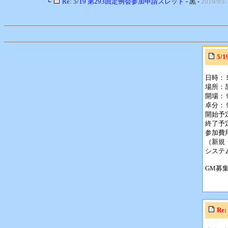
└
Re: 5/19 第293回定例会参加申請スレッド
- 黒 -
2019/05/
5/
日時：
場所：
開場：
卓分：
開始予
終了予
参加費
（新規
システ
GM募
Re