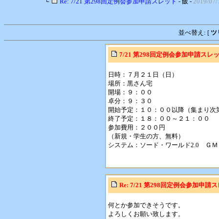
└
Re: 7/21 第298回定例会参加申請スレッド
- 飯 -
2019/07/
並べ替え: [
ツ
7/21 第298回定例会参加申請スレ
日時：７月２１日（日）
場所：黒さん宅
開場：９：００
卓分：９：３０
開始予定：１０：００以降（集まり次
終了予定：１８：００～２１：００
参加費用：２００円
（新規・学生の方、無料）
システム：ソード・ワールド2.0 Ｇ
Re: 7/21 第298回定例会参加申請
何とか参加できそうです。
よろしくお願い致します。